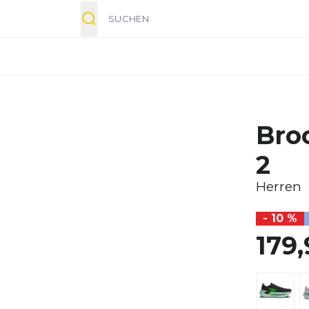
Suche
Bro
2
Herren
- 10 %
179