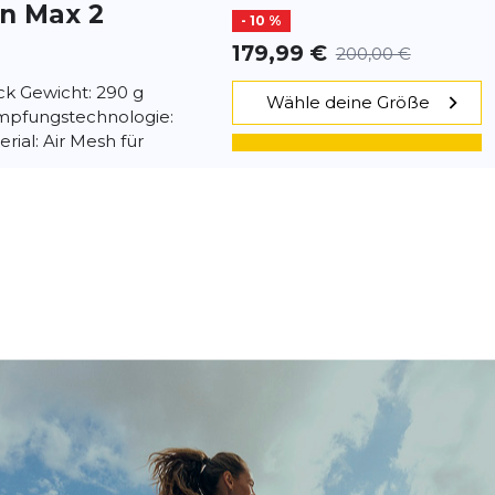
in Max 2
- 10 %
179,99 €
200,00 €
ick Gewicht: 290 g
Wähle deine Größe
pfungstechnologie:
ial: Air Mesh für
IN DEN WARENKORB
ensohle...
in Max 2
- 21 %
158,99 €
200,00 €
 2 ist ein innovativer
Wähle deine Größe
uh, der maximale
ter Technologie
IN DEN WARENKORB
 Läu...