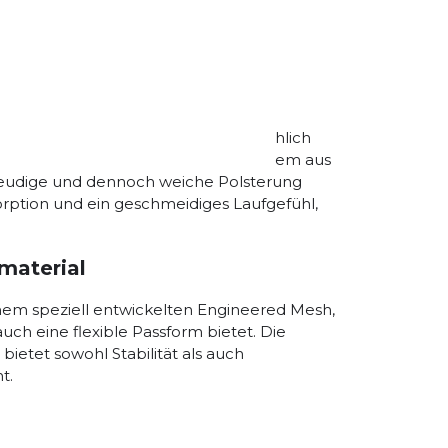
A LOFT v3 Dämpfung eine unvergleichlich
ologie nutzt ein ausgeklügeltes System aus
sfreudige und dennoch weiche Polsterung
rption und ein geschmeidiges Laufgefühl,
material
nem speziell entwickelten Engineered Mesh,
uch eine flexible Passform bietet. Die
ietet sowohl Stabilität als auch
t.