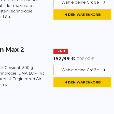
Wähle deine Größe
uh, der maximale
ter Technologie
IN DEN WARENKORB
 Läu...
in Max 2
- 24 %
152,99 €
200,00 €
ick Gewicht: 300 g
Wähle deine Größe
hnologie: DNA LOFT v3
erial: Engineered Air
IN DEN WARENKORB
i...