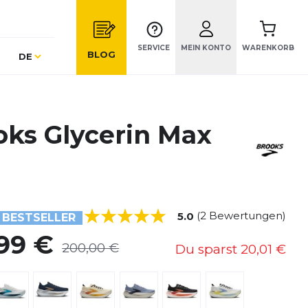
SERVICE
MEIN KONTO
WARENKORB
Sprache
BLOG
DE
oks Glycerin Max
(2 Bewertungen)
5.0
BESTSELLER
,99 €
200,00 €
Du sparst
20,01 €