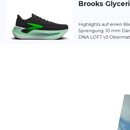
Brooks
Glycer
Highlights auf einen Bl
Sprengung: 10 mm Däm
DNA LOFT v3 Obermater
optimale Belüftung Auß
nschutzbestimmungen
und
Nutzungsbedingungen
von
Brooks
Glycer
Der Brooks Glycerin Max
Herren-Neutrallaufsch
Dämpfung mit moderns
kombiniert. Er wurde für