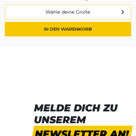
Rezension
Rezension
Wähle deine Größe
IN DEN WARENKORB
*
Pflichtfelder
BEWERTUNG HINZUFÜGEN
Dieses Formular ist durch reCAPTCHA geschützt – es gelten die
Date
Google.
MELDE DICH ZU
UNSEREM
NEWSLETTER AN!