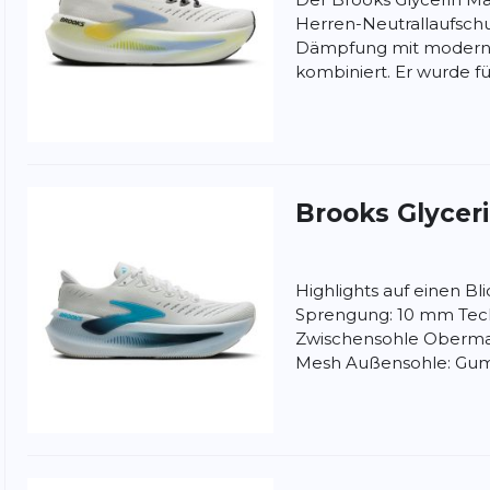
Herren-Neutrallaufsch
Dämpfung mit moderns
kombiniert. Er wurde für
 gut an und bleibt immer sicher an Ort und
urze Läufe fühlen sich spritzig an. Sehr
Brooks
Glycer
ung:
Highlights auf einen Bl
ertung
Sprengung: 10 mm Tec
Zwischensohle Obermat
Mesh Außensohle: Gumm