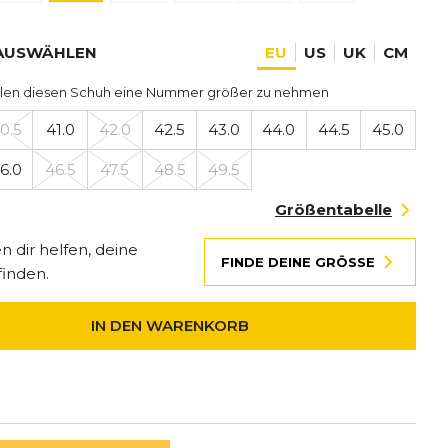
AUSWÄHLEN
EU
US
UK
CM
len diesen Schuh eine Nummer größer zu nehmen
0.5
41.0
42.0
42.5
43.0
44.0
44.5
45.0
6.0
46.5
47.5
48.5
49.5
Größentabelle
 dir helfen, deine
FINDE DEINE GRÖSSE
finden.
IN DEN WARENKORB