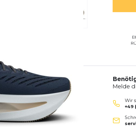
E
R
Benötig
Melde d
Wir 
+49 
Schr
ser