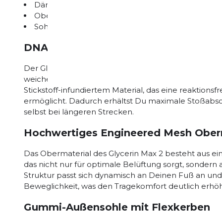
Dämpfungstechnologie: DNA LOFT v3
Obermaterial: Engineered Mesh
Sohle: Gummi mit strategischen Flexkerben
DNA LOFT v3 Dämpfungstechnologie
Der Glycerin Max 2 von Brooks bietet durch die DN
weiche und komfortable Lauferfahrung. Diese Techn
Stickstoff-infundiertem Material, das eine reaktion
ermöglicht. Dadurch erhältst Du maximale Stoßabso
selbst bei längeren Strecken.
Hochwertiges Engineered Mesh Ober
Das Obermaterial des Glycerin Max 2 besteht aus ei
das nicht nur für optimale Belüftung sorgt, sondern a
Struktur passt sich dynamisch an Deinen Fuß an und b
Beweglichkeit, was den Tragekomfort deutlich erhöh
Gummi-Außensohle mit Flexkerben