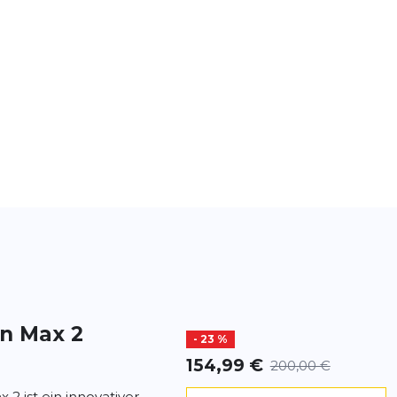
in Max 2
- 23 %
154,99 €
200,00 €
 2 ist ein innovativer