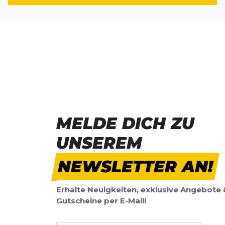
*
Pflichtfelder
BEWERTUNG HINZUFÜGEN
Dieses Formular ist durch reCAPTCHA geschützt – es gelten die
Date
Google.
MELDE DICH ZU
UNSEREM
NEWSLETTER AN!
Erhalte Neuigkeiten, exklusive Angebote 
Gutscheine per E-Mail!