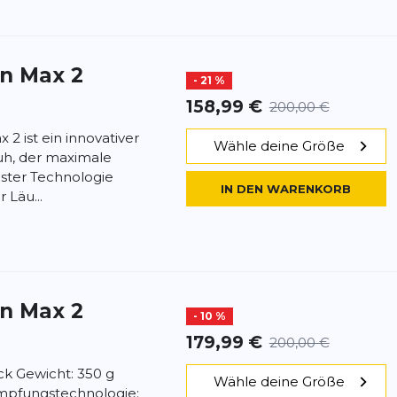
in Max 2
- 21 %
158,99 €
200,00 €
 2 ist ein innovativer
Wähle deine Größe
uh, der maximale
ter Technologie
IN DEN WARENKORB
 Läu...
in Max 2
- 10 %
179,99 €
200,00 €
ick Gewicht: 350 g
Wähle deine Größe
pfungstechnologie: