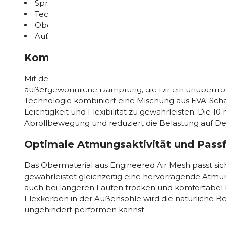
Sprengung: 10 mm
Technologie: DNA LOFT v3 Zwischensohle
Obermaterial: Engineered Air Mesh
Außensohle: Gummiverstärkungen für erhöhte Tr
Komfort und Dämpfung auf höchste
Mit der integrierten DNA LOFT v3 Zwischensohle biet
außergewöhnliche Dämpfung, die Dir ein unübertroff
Technologie kombiniert eine Mischung aus EVA-Sch
Leichtigkeit und Flexibilität zu gewährleisten. Die 
Abrollbewegung und reduziert die Belastung auf De
Optimale Atmungsaktivität und Pass
Das Obermaterial aus Engineered Air Mesh passt si
gewährleistet gleichzeitig eine hervorragende Atmun
auch bei längeren Läufen trocken und komfortabel bl
Flexkerben in der Außensohle wird die natürliche B
ungehindert performen kannst.