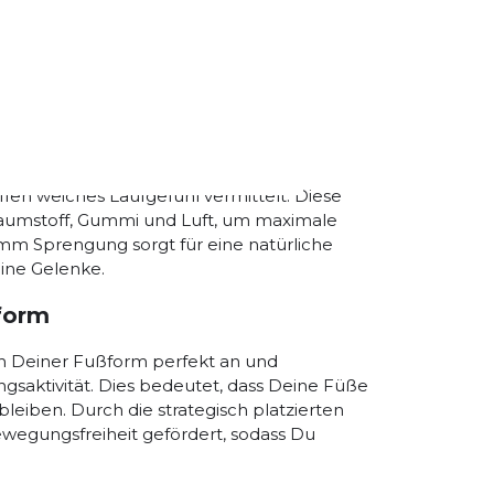
aktion
m Niveau
et der Glycerin Max 2 eine
en weiches Laufgefühl vermittelt. Diese
aumstoff, Gummi und Luft, um maximale
10 mm Sprengung sorgt für eine natürliche
ine Gelenke.
form
ch Deiner Fußform perfekt an und
gsaktivität. Dies bedeutet, dass Deine Füße
eiben. Durch die strategisch platzierten
ewegungsfreiheit gefördert, sodass Du