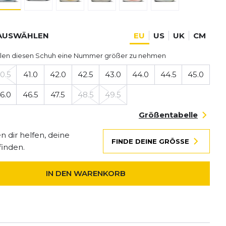
AUSWÄHLEN
EU
US
UK
CM
len diesen Schuh eine Nummer größer zu nehmen
0.5
41.0
42.0
42.5
43.0
44.0
44.5
45.0
6.0
46.5
47.5
48.5
49.5
Größentabelle
 dir helfen, deine
FINDE DEINE GRÖSSE
finden.
IN DEN WARENKORB