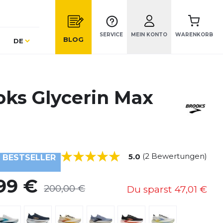
SERVICE
MEIN KONTO
WARENKORB
Sprache
BLOG
DE
oks Glycerin Max
(2 Bewertungen)
5.0
BESTSELLER
99 €
200,00 €
Du sparst
47,01 €