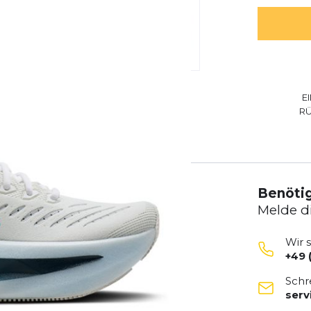
E
R
Benötig
Melde d
Wir 
+49 
Schr
ser