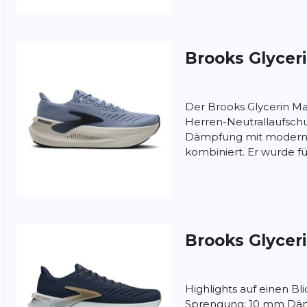
Brooks
Glycer
ung:
Der Brooks Glycerin Max
ertung
Herren-Neutrallaufsch
Dämpfung mit moderns
kombiniert. Er wurde für
Brooks
Glycer
Highlights auf einen Bl
Sprengung: 10 mm Däm