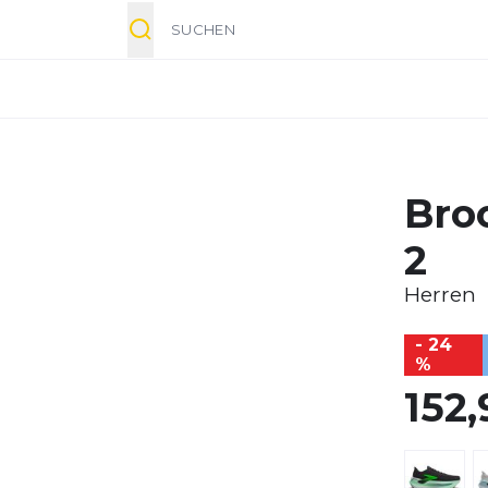
Suche
Bro
2
Herren
- 24
%
152,