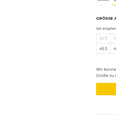
GRÖSSE 
Wir empfeh
40.0
4
45.5
4
Wir können
Größe zu 