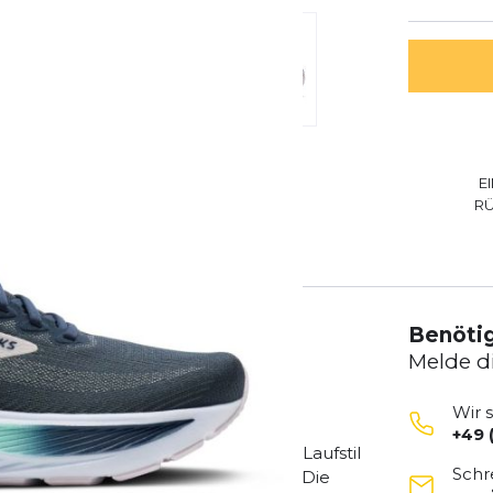
E
R
en
Bewertungen
Benötig
Melde d
Wir 
+49 
Ghost 17 passt sich mühelos deinem Laufstil
Schr
 Tempopassagen oder engen Kurven. Die