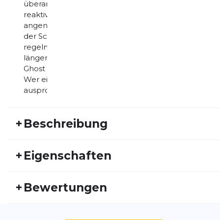
überarbeitete, Stickstoff-injizierte DNA Loft v3 Dämp
reaktives Laufgefühl. Jeder Schritt wird sanft abgef
angenehmen Vorwärtsschub – fast wie von selbst. 
der Schuh nicht nur federleicht, sondern auch besonde
regelmäßig viele Kilometer machen. Die Passform ble
längeren Strecken oder im Alltag. Ob Spaziergang,
Ghost 17 ist dein zuverlässiger Begleiter – vielseitig,
Wer einen neutralen Laufschuh sucht, der einfach im
ausprobieren!
+
Beschreibung
Highlights auf einen Blick
+
Eigenschaften
Gewicht: 255 g
Artikelnummer:
Sprengung: 12 mm
BRK26FS20030
Fr
+
Bewertungen
Dämpfungstechnologie: DNA LOFT v2
Aktivitätstyp:
Laufen
Ge
Obermaterial: Engineered Air Mesh
Gewicht:
255 G
Sc
Außensohle: Segmented Crash Pad
Super