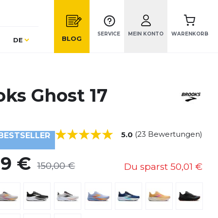
SERVICE
MEIN KONTO
WARENKORB
Sprache
BLOG
DE
oks Ghost 17
(23 Bewertungen)
5.0
BESTSELLER
99 €
150,00 €
Du sparst
50,01 €