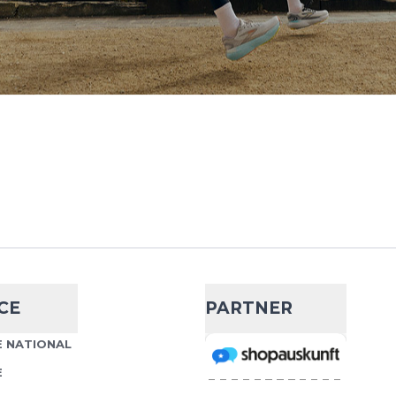
17
- 35 %
96,99 €
150,00 €
ick Gewicht: 250 g
Wähle deine Größe
mpfungstechnologie: DNA
 Engineered Air Mesh
IN DEN WARENKORB
t...
CE
PARTNER
17
- 36 %
 NATIONAL
95,99 €
150,00 €
E
ick Gewicht: 280 g
Wähle deine Größe