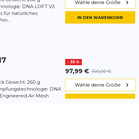
Wähle deine Größe
hnologie: DNA LOFT V2
 für natürliches
IN DEN WARENKORB
in...
17
- 35 %
97,99 €
150,00 €
ick Gewicht: 260 g
Wähle deine Größe
mpfungstechnologie: DNA
 Engineered Air Mesh
IN DEN WARENKORB
...