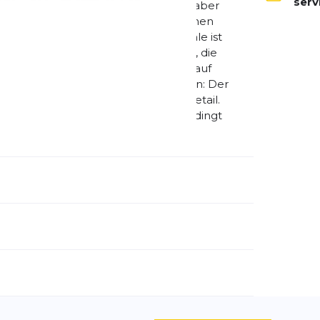
ser
fung sorgt für ein besonders softes, aber
edert, und beim Abdruck spürst du einen
Dank der neuen RoadTack-Gummisohle ist
rs widerstandsfähig – ideal für alle, die
ibt komfortabel und sicher, selbst auf
 Walken, Laufband oder Halbmarathon: Der
 komfortabel und durchdacht bis ins Detail.
mer passt, sollte den Ghost 17 unbedingt
emdartikelnummer:
1204311B453
schlecht:
Damen
huhart:
Neutral