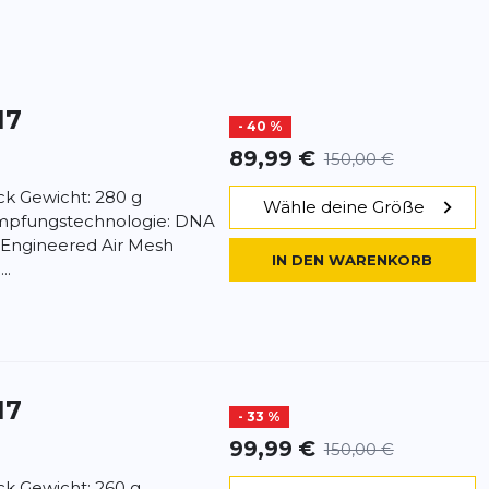
17
- 40 %
89,99 €
150,00 €
ick Gewicht: 280 g
Wähle deine Größe
mpfungstechnologie: DNA
 Engineered Air Mesh
IN DEN WARENKORB
..
17
- 33 %
99,99 €
150,00 €
ick Gewicht: 260 g