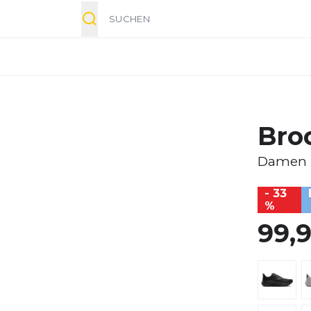
Suche
Bro
Damen
- 33
%
99,