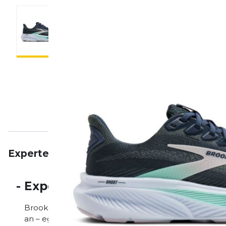
Expertenmeinung
Beschreibung
Eigenschaft
-
Expertenmeinung
Brooks Ghost 17 – Der Allrounder für jeden Lauf Der 
an – egal ob bei entspannten Dauerläufen, flotten