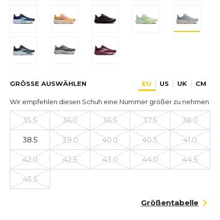
GRÖSSE AUSWÄHLEN
EU
US
UK
CM
Wir empfehlen diesen Schuh eine Nummer größer zu nehmen
35.5
36.0
36.5
37.5
38.0
38.5
39.0
40.0
40.5
41.0
42.0
42.5
43.0
44.0
44.5
45.5
Größentabelle