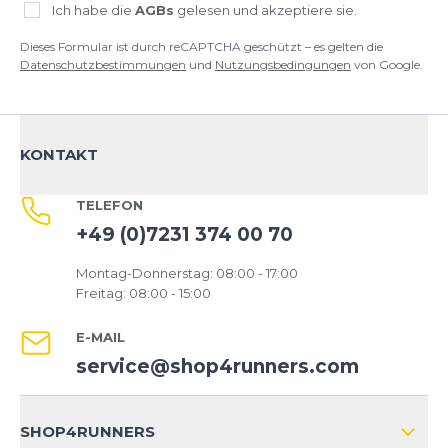
Sehr gut
Ich habe die
AGBs
gelesen und akzeptiere sie.
Sehr bequeme Schuhe und Service ist sehr gut.
Dieses Formular ist durch reCAPTCHA geschützt – es gelten die
Datenschutzbestimmungen
und
Nutzungsbedingungen
von Google.
Amira
22.11.25
Echter Allrounder
Ich habe mir den Schuh zum 2.-mal gekauft. Er
KONTAKT
passt super. Man hat einen sehr guten Halt und
läuft sich super. Gerade für Anfänger gut geeignet.
TELEFON
Stefanie
14.11.25
+49 (0)7231 374 00 70
Montag-Donnerstag: 08:00 - 17:00
Super Schuh
Freitag: 08:00 - 15:00
Dieser Schuh ist bereits mein zweiter Ghost. Für
mich perfekte Dämpfung und guter Halt.
E-MAIL
service@shop4runners.com
Verena
22.10.25
Super
SHOP4RUNNERS