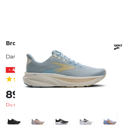
Brooks Ghost 17
Damen
- 40 %
BESTSELLER
(23 Bewertungen)
5.0
89,99 €
150,00 €
Du sparst
60,01 €