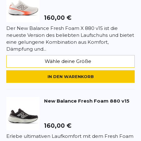
komfortables Lauferlebnis. Entdecken Sie den New
Produktbewertung
Balance Fresh Foam X 880 v15 und erleben Sie, wie
er Ihr Lauftraining auf das nächste Level hebt.
160,00 €
Vorname
Vorname
Der New Balance Fresh Foam X 880 v15 ist die
neueste Version des beliebten Laufschuhs und bietet
Überschrift
Überschrift
eine gelungene Kombination aus Komfort,
Dämpfung und...
Rezension
Wähle deine Größe
Rezension
IN DEN WARENKORB
*
Pflichtfelder
New Balance
Fresh Foam 880 v15
BEWERTUNG HINZUFÜGEN
160,00 €
Dieses Formular ist durch reCAPTCHA geschützt – es gelten die
Datenschutzbestimmungen
und
Nutzungsbedingungen
von
Erlebe ultimativen Laufkomfort mit dem Fresh Foam
Google.