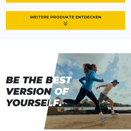
WEITERE PRODUKTE ENTDECKEN
BE THE BEST
BE THE BEST
VERSION OF
VERSION OF
YOURSELF.
YOURSELF.