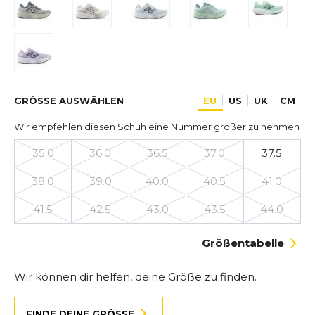
GRÖSSE AUSWÄHLEN
EU
US
UK
CM
Wir empfehlen diesen Schuh eine Nummer größer zu nehmen
35.0
36.0
36.5
37.0
37.5
38.0
39.0
40.0
40.5
41.0
41.5
42.5
43.0
43.5
44.0
Größentabelle
Wir können dir helfen, deine Größe zu finden.
FINDE DEINE GRÖSSE