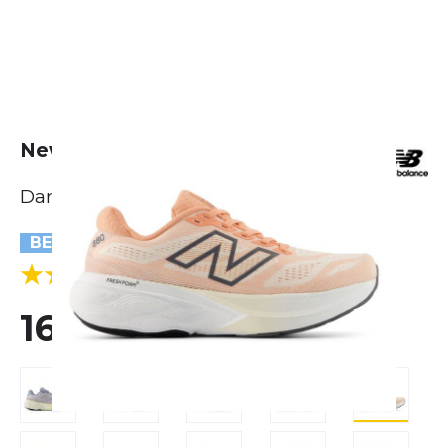
New Balance Fresh Foam 880 v15
Damen
BESTSELLER
(1 Bewertungen)
5.0
160,00 €