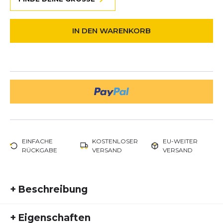
IN DEN WARENKORB
EINFACHE
KOSTENLOSER
EU-WEITER
RÜCKGABE
VERSAND
VERSAND
+
Beschreibung
Der New Balance Fresh Foam X 880 v15 ist die
+
Eigenschaften
neueste Version des beliebten Laufschuhs und