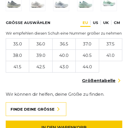
GRÖSSE AUSWÄHLEN
EU
US
UK
CM
Wir empfehlen diesen Schuh eine Nummer größer zu nehmen
35.0
36.0
36.5
37.0
37.5
38.0
39.0
40.0
40.5
41.0
41.5
42.5
43.0
44.0
Größentabelle
Wir können dir helfen, deine Größe zu finden.
FINDE DEINE GRÖSSE
IN DEN WARENKORB