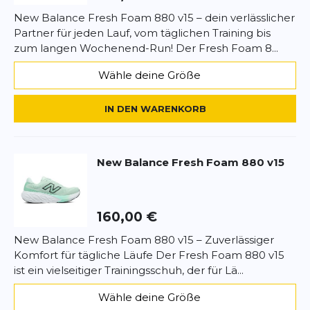
Vorname
New Balance Fresh Foam 880 v15 – dein verlässlicher
Partner für jeden Lauf, vom täglichen Training bis
Überschrift
Überschrift
zum langen Wochenend-Run! Der Fresh Foam 8...
Wähle deine Größe
Rezension
Rezension
IN DEN WARENKORB
New Balance
Fresh Foam 880 v15
*
Pflichtfelder
BEWERTUNG HINZUFÜGEN
160,00 €
Dieses Formular ist durch reCAPTCHA geschützt – es gelten die
New Balance Fresh Foam 880 v15 – Zuverlässiger
Datenschutzbestimmungen
und
Nutzungsbedingungen
von
Komfort für tägliche Läufe Der Fresh Foam 880 v15
Google.
ist ein vielseitiger Trainingsschuh, der für Lä...
Wähle deine Größe