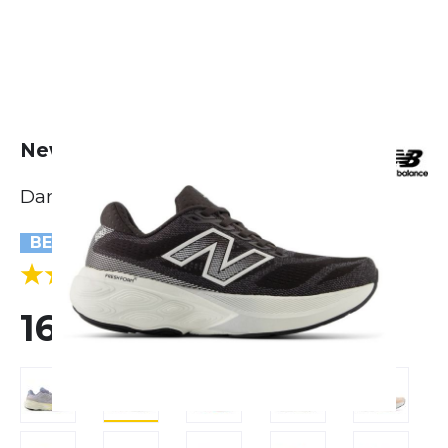
New Balance Fresh Foam 880 v15
Damen
BESTSELLER
(1 Bewertungen)
5.0
160,00 €