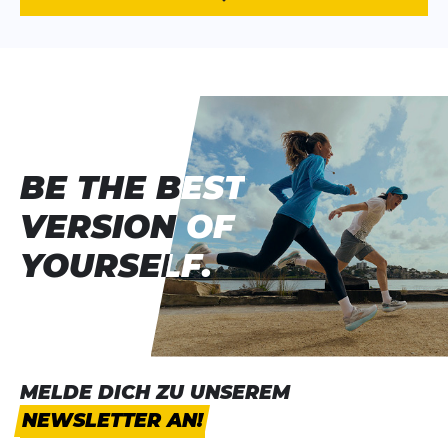
BE THE BEST
BE THE BEST
VERSION OF
VERSION OF
YOURSELF.
YOURSELF.
MELDE DICH ZU UNSEREM
NEWSLETTER AN!