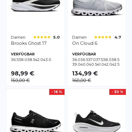
Damen
Damen
5.0
4.7
Brooks
Ghost 17
On
Cloud 6
VERFÜGBAR
VERFÜGBAR
36.5
38.0
38.5
42.0
43.0
36.0
36.5
37.0
37.5
38.0
38.5
39.0
40.0
40.5
41.0
42.0
42.5
43.0
98,99 €
134,99 €
150,00 €
160,00 €
- 16 %
- 30 %