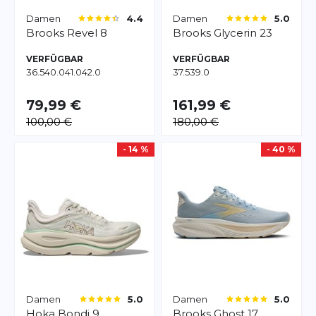
Damen
Damen
4.4
5.0
Brooks
Revel 8
Brooks
Glycerin 23
VERFÜGBAR
VERFÜGBAR
36.5
40.0
41.0
42.0
37.5
39.0
79,99 €
161,99 €
100,00 €
180,00 €
- 14 %
- 40 %
Damen
Damen
5.0
5.0
Hoka
Bondi 9
Brooks
Ghost 17