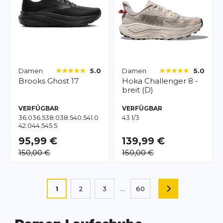
Damen
Damen
5.0
5.0
Brooks
Ghost 17
Hoka
Challenger 8 -
breit (D)
VERFÜGBAR
VERFÜGBAR
36.0
36.5
38.0
38.5
40.5
41.0
43 1/3
42.0
44.5
45.5
95,99 €
139,99 €
150,00 €
150,00 €
Seite
Sie lesen gerade die Seite
1
2
3
...
60
SEITE
Seite
Seite
Seite