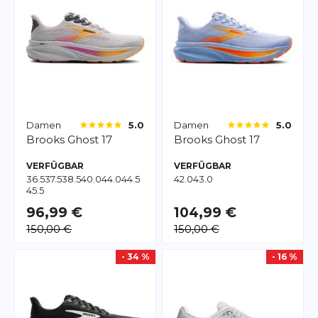
Damen
Damen
5.0
5.0
Brooks
Ghost 17
Brooks
Ghost 17
VERFÜGBAR
VERFÜGBAR
36.5
37.5
38.5
40.0
44.0
44.5
42.0
43.0
45.5
96,99 €
104,99 €
150,00 €
150,00 €
- 34 %
- 16 %