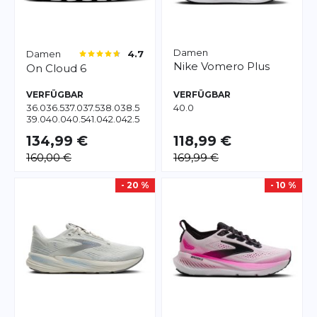
Damen
Damen
4.7
Nike
Vomero Plus
On
Cloud 6
VERFÜGBAR
VERFÜGBAR
36.0
36.5
37.0
37.5
38.0
38.5
40.0
39.0
40.0
40.5
41.0
42.0
42.5
43.0
134,99 €
118,99 €
160,00 €
169,99 €
- 20 %
- 10 %