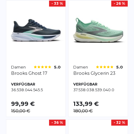
- 33 %
- 26 %
Damen
Damen
5.0
5.0
Brooks
Ghost 17
Brooks
Glycerin 23
VERFÜGBAR
VERFÜGBAR
36.5
38.0
44.5
45.5
37.5
38.0
38.5
39.0
40.0
99,99 €
133,99 €
150,00 €
180,00 €
- 36 %
- 32 %