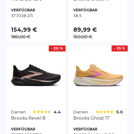
VERFÜGBAR
VERFÜGBAR
37 1/3
38 2/3
38.5
154,99 €
89,99 €
180,00 €
150,00 €
- 20 %
- 35 %
Damen
Damen
4.4
5.0
Brooks
Revel 8
Brooks
Ghost 17
VERFÜGBAR
VERFÜGBAR