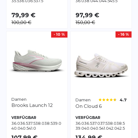
35.5
36.0
36.5
37.5
36.0
38.0
44.0
44.5
45.5
79,99 €
97,99 €
100,00 €
150,00 €
- 10 %
- 16 %
Damen
Damen
4.7
Brooks
Launch 12
On
Cloud 6
VERFÜGBAR
VERFÜGBAR
36.0
36.5
37.5
38.0
38.5
39.0
36.0
36.5
37.0
37.5
38.0
38.5
40.0
40.5
41.0
39.0
40.0
40.5
41.0
42.0
42.5
43.0
107,99 €
134,99 €