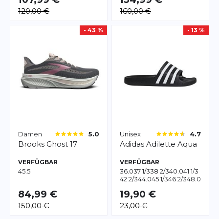
120,00 €
160,00 €
- 43 %
- 13 %
Damen
Unisex
5.0
4.7
Brooks
Ghost 17
Adidas
Adilette Aqua
VERFÜGBAR
VERFÜGBAR
45.5
36.0
37 1/3
38 2/3
40.0
41 1/3
42 2/3
44.0
45 1/3
46 2/3
48.0
84,99 €
19,90 €
150,00 €
23,00 €