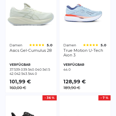
Damen
Damen
5.0
5.0
Asics
Gel-Cumulus 28
True Motion
U-Tech
Aion 3
VERFÜGBAR
VERFÜGBAR
37.5
39.0
39.5
40.0
40.5
41.5
44.0
42.0
42.5
43.5
44.0
101,99 €
128,99 €
160,00 €
189,90 €
- 36 %
- 7 %