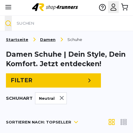
Suche
Zum Inhalt springen
Startseite
Damen
Schuhe
Damen Schuhe | Dein Style, Dein
Komfort. Jetzt entdecken!
FILTER
SCHUHART
Neutral
SORTIEREN NACH:
TOPSELLER
Anzeigen a