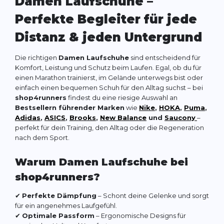
Damen Laufschuhe –
Perfekte Begleiter für jede
Distanz & jeden Untergrund
Die richtigen
Damen Laufschuhe
sind entscheidend für
Komfort, Leistung und Schutz beim Laufen. Egal, ob du für
einen Marathon trainierst, im Gelände unterwegs bist oder
einfach einen bequemen Schuh für den Alltag suchst – bei
shop4runners
findest du eine riesige Auswahl an
Bestsellern führender Marken
wie
Nike
,
HOKA
,
Puma
,
Adidas
,
ASICS
,
Brooks
,
New Balance
und
Saucony
–
perfekt für dein Training, den Alltag oder die Regeneration
nach dem Sport.
Warum Damen Laufschuhe bei
shop4runners?
✔
Perfekte Dämpfung
– Schont deine Gelenke und sorgt
für ein angenehmes Laufgefühl.
✔
Optimale Passform
– Ergonomische Designs für