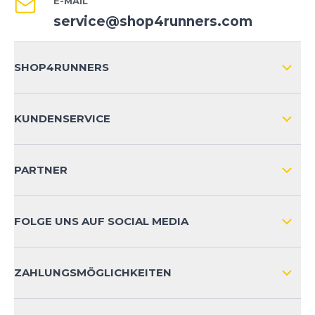
E-MAIL
service@shop4runners.com
SHOP4RUNNERS
ÜBER UNS
KUNDENSERVICE
IMPRESSUM
VERSAND & RETOURE NATIONAL
KUNDENKONTOVORTEILE
PARTNER
VERSAND & RETOURE INTERNATIONAL
ZAHLUNGSARTEN
FOLGE UNS AUF SOCIAL MEDIA
HÄUFIG GESTELLTE FRAGEN
KONTAKT
ZAHLUNGSMÖGLICHKEITEN
PRODUKTSICHERHEIT