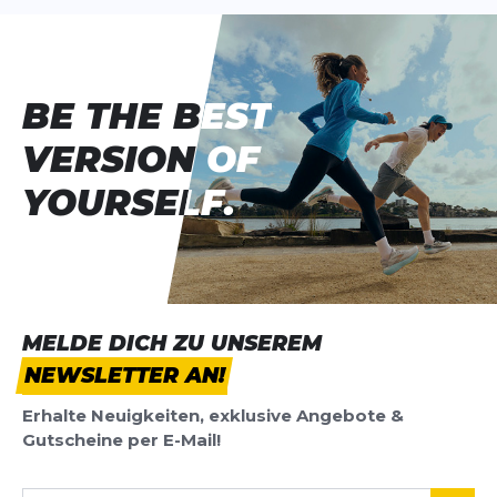
BE THE BEST
BE THE BEST
VERSION OF
VERSION OF
YOURSELF.
YOURSELF.
MELDE DICH ZU UNSEREM
NEWSLETTER AN!
Erhalte Neuigkeiten, exklusive Angebote &
Gutscheine per E-Mail!