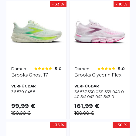
- 33 %
- 10 %
Damen
Damen
5.0
5.0
Brooks
Ghost 17
Brooks
Glycerin Flex
VERFÜGBAR
VERFÜGBAR
36.5
39.0
45.5
36.5
37.5
38.0
38.5
39.0
40.0
40.5
41.0
42.0
42.5
43.0
99,99 €
161,99 €
150,00 €
180,00 €
- 35 %
- 30 %