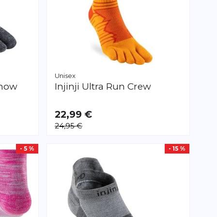
Unisex
Show
Injinji
Ultra Run Crew
22,99 €
VERFÜGBAR
24,95 €
S
M
L
- 5 %
- 15 %