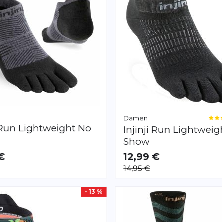
Damen
Run Lightweight No
Injinji
Run Lightweig
Show
€
12,99 €
AR
VERFÜGBAR
14,95 €
S
M
- 13 %