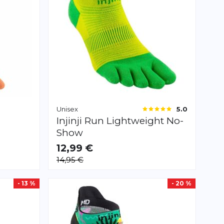
Unisex
5.0
Injinji
Run Lightweight No-
Show
12,99 €
VERFÜGBAR
14,95 €
S
L
XL
- 13 %
- 20 %