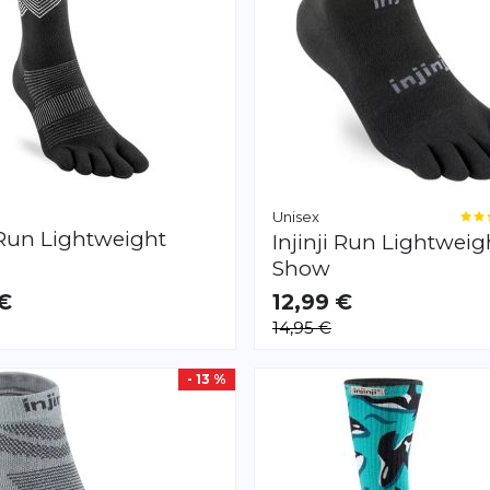
Unisex
Run Lightweight
Injinji
Run Lightweig
Show
 €
12,99 €
AR
VERFÜGBAR
14,95 €
M
- 13 %