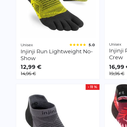
Unisex
Unisex
5.0
Injinji
Injinji
Run Lightweight No-
Crew
Show
12,99 €
16,99
VERFÜGBAR
VERFÜGB
14,95 €
19,95 €
S
M
L
S
M
L
- 11 %