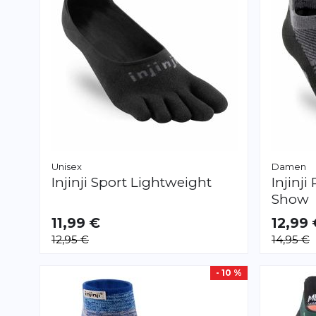
Unisex
Damen
Injinji
Sport Lightweight
Injinji
Show
11,99 €
12,99 
VERFÜGBAR
VERFÜGB
12,95 €
14,95 €
S
M
L
S
M
- 10 %