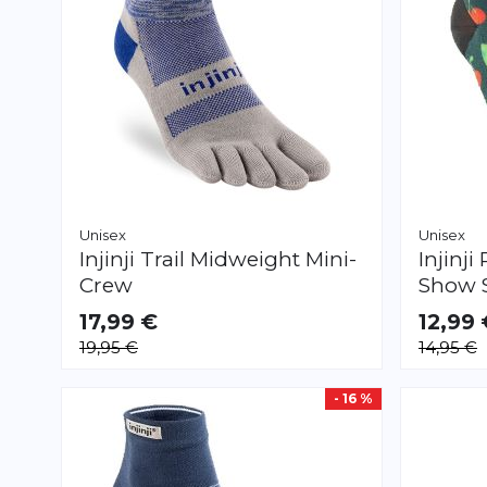
Unisex
Unisex
Injinji
Trail Midweight Mini-
Injinji
Crew
Show 
17,99 €
12,99 
VERFÜGBAR
VERFÜGB
19,95 €
14,95 €
S
M
L
XL
S
M
L
- 16 %