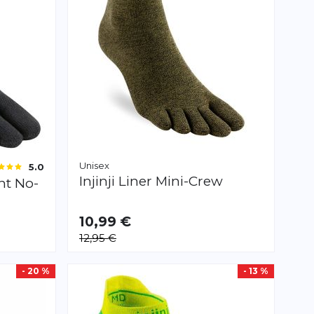
Unisex
5.0
Injinji
Liner Mini-Crew
ht No-
10,99 €
VERFÜGBAR
12,95 €
S
M
L
XL
- 20 %
- 13 %