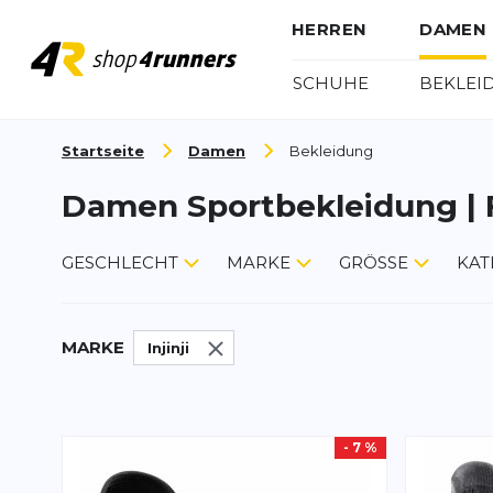
HERREN
DAMEN
SCHUHE
BEKLEI
Zum Inhalt springen
Startseite
Damen
Bekleidung
Damen Sportbekleidung | 
GESCHLECHT
MARKE
GRÖSSE
KAT
MARKE
Injinji
- 7 %