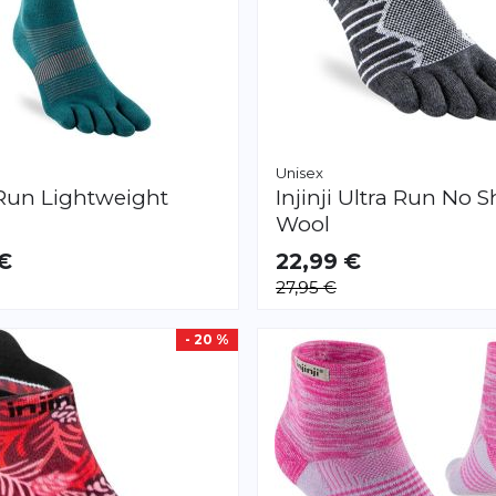
Unisex
Run Lightweight
Injinji
Ultra Run No 
Wool
 €
22,99 €
AR
VERFÜGBAR
27,95 €
S
M
L
XL
- 20 %