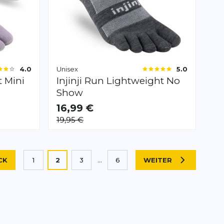
Unisex
4.0
5.0
t Mini
Injinji
Run Lightweight No
Show
16,99 €
VERFÜGBAR
19,95 €
S
M
L
XL
Sie lesen gerade die Seite
CK
1
2
3
...
6
WEITER
TE
SEITE
Seite
Seite
Seite