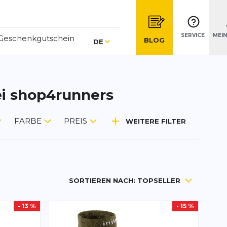
SERVICE
MEI
Geschenkgutschein
Sprache
BLOG
DE
ei shop4runners
FARBE
PREIS
WEITERE FILTER
SORTIEREN NACH:
TOPSELLER
- 13 %
- 15 %