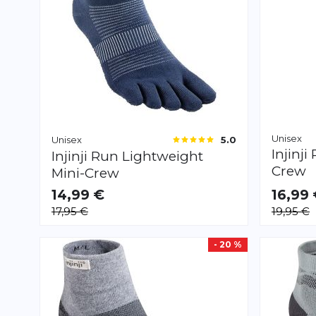
Unisex
Unisex
5.0
Injinji
Injinji
Run Lightweight
Crew
Mini-Crew
14,99 €
16,99
VERFÜGBAR
VERFÜGB
17,95 €
19,95 €
S
M
L
XL
S
M
L
XL
- 20 %