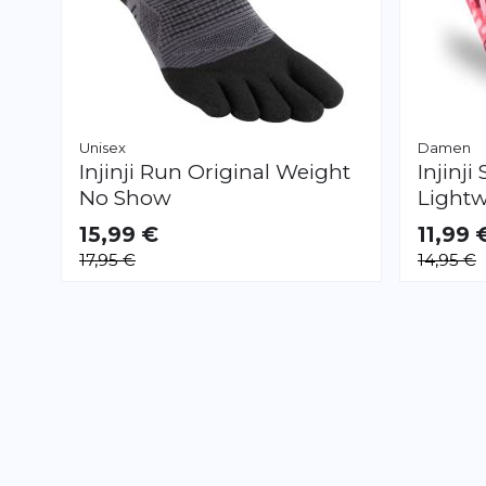
Unisex
Damen
Injinji
Run Original Weight
Injinji
No Show
Light
15,99 €
11,99 
VERFÜGBAR
VERFÜGB
17,95 €
14,95 €
S
L
XL
S
M