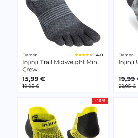
Damen
Damen
4.0
Injinji
Trail Midweight Mini
Injinji
Crew
15,99 €
19,99
VERFÜGBAR
VERFÜGB
19,95 €
22,95 €
S
M
S
M
- 13 %