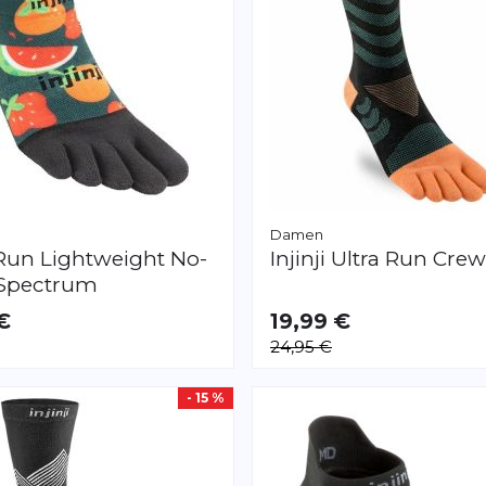
Damen
Run Lightweight No-
Injinji
Ultra Run Crew
Spectrum
€
19,99 €
AR
VERFÜGBAR
24,95 €
S
M
- 15 %