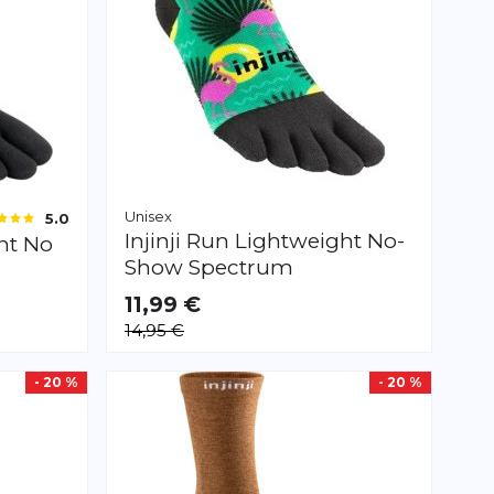
Unisex
5.0
Injinji
Run Lightweight No-
ht No
Show Spectrum
11,99 €
VERFÜGBAR
14,95 €
S
M
L
- 20 %
- 20 %