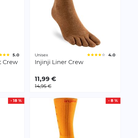
Unisex
5.0
4.0
t Crew
Injinji
Liner Crew
11,99 €
VERFÜGBAR
14,95 €
S
M
L
- 18 %
- 8 %