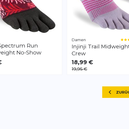
Damen
Spectrum Run
Injinji
Trail Midweigh
weight No-Show
Crew
€
18,99 €
AR
VERFÜGBAR
19,95 €
S
M
Seite
ZURÜ
SEI