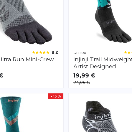
Unisex
5.0
Ultra Run Mini-Crew
Injinji
Trail Midweigh
Artist Designed
 €
19,99 €
AR
VERFÜGBAR
24,95 €
S
M
L
- 15 %