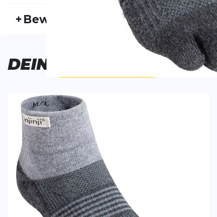
Artikelnummer:
INJ25FS20004
Fr
+
Bewertungen
Geschlecht:
Damen
Akt
Bequem
DEINE
AUSWAHL
Sitzen gut und schützen die Zehen - perfekt zum w
Cathrin
31.07.26
SCHREIBE EINE BEWERTUNG
Deine Bewert
Trail Midweight Mini Crew
Produktbew
Vorname
Vorname
Überschrift
Überschrift