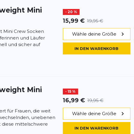
dweight Mini
- 20 %
15,99 €
19,95 €
ght Mini Crew Socken
Wähle deine Größe
uferinnen und Läufer
nell und sicher auf
IN DEN WARENKORB
dweight Mini
- 15 %
16,99 €
19,95 €
rt für Frauen, die weit
Wähle deine Größe
f wechselnden, unebenen
 diese mittelschwere
IN DEN WARENKORB