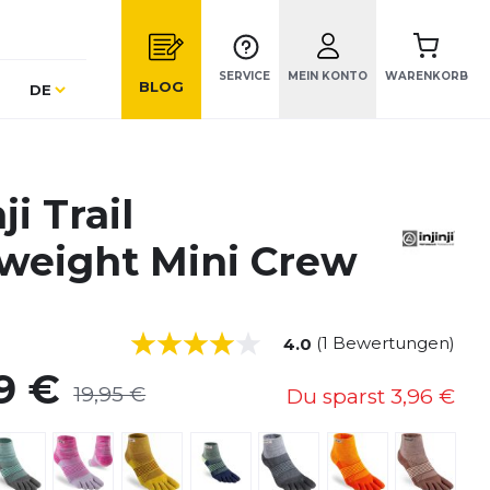
SERVICE
MEIN KONTO
WARENKORB
Sprache
BLOG
DE
ji Trail
weight Mini Crew
(1 Bewertungen)
4.0
9 €
19,95 €
Du sparst
3,96 €