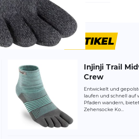
emdartikelnummer:
213131-Granite
ivitätstyp:
Fitness
Laufen
ÄHNLICHE
ARTIKEL
andern
Injinji
Trail Mi
Crew
ung:
Entwickelt und gepolste
ertung
laufen und schnell au
Pfaden wandern, bietet
Zehensocke Ko...