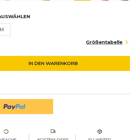
AUSWÄHLEN
M
Größentabelle
IN DEN WARENKORB
KOSTENLOSER
EU-WEITER
INFACHE