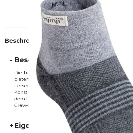
Beschreibung
Eigenschaften
Bewertungen
-
Beschreibung
Die Trail Midweight Socken von Injinji wurden speziell 
bieten eine mitteldicke Polsterung für maximalen S
Fersen- und Mittelfußbereich für zusätzliche Haltba
Konstruktion minimiert die Reibung zwischen den Ze
dem Fuß, sich beim Aufprall natürlich zu spreizen. 
Crew-Modelle verhindert, dass Schmutz und Ablage
+
Eigenschaften