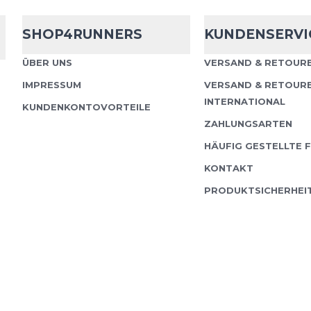
Injinji
Trail Mi
Crew
SHOP4RUNNERS
KUNDENSERVI
Die Injinji Sport Zehen
ÜBER UNS
VERSAND & RETOURE
durchlaufenden elasti
IMPRESSUM
VERSAND & RETOUR
Fuß an. Das 5-Zehen De
INTERNATIONAL
KUNDENKONTOVORTEILE
Mobilität, eine gut...
ZAHLUNGSARTEN
HÄUFIG GESTELLTE 
KONTAKT
PRODUKTSICHERHEI
Injinji
Trail Mi
Crew
Die Injinji Trail Midwei
wurden speziell für Lä
entwickelt, die sich sch
wechselndem, uneb...