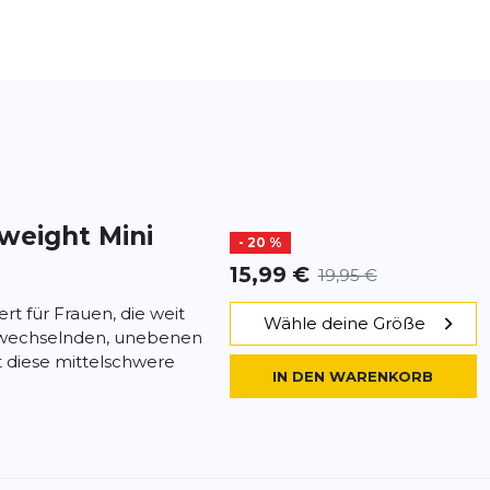
dweight Mini
- 20 %
15,99 €
19,95 €
rt für Frauen, die weit
Wähle deine Größe
f wechselnden, unebenen
 diese mittelschwere
IN DEN WARENKORB