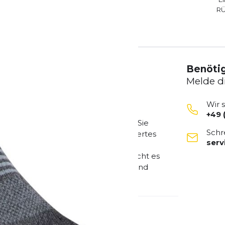
R
Benötig
Melde d
Wir 
+49 
für das Laufen auf Trails entwickelt. Sie
Schr
chutz und verfügen über ein gepolstertes
ser
rkeit und Schutz. Die Fünf-Zehen-
hen, verhindert Blasen und ermöglicht es
Die höhere Passform der Mini-Crew- und
rungen in die Socken gelangen.