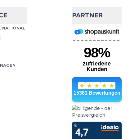
dweight Mini
- 15 %
CE
PARTNER
16,99 €
19,95 €
socke liegt mit ihrem
 NATIONAL
Wähle deine Größe
schen Bund perfekt am
E
sign bietet Schutz,
IN DEN WARENKORB
FRAGEN
T
dweight Mini
- 10 %
17,99 €
19,95 €
ght Mini Crew Socken
Wähle deine Größe
uferinnen und Läufer
nell und sicher auf
IN DEN WARENKORB