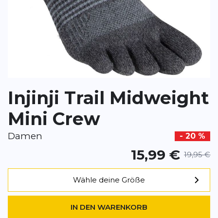
Rezension
Rezension
*
Pflichtfelder
Injinji Trail Midweight
BEWERTUNG HINZUFÜGEN
Mini Crew
Dieses Formular ist durch reCAPTCHA geschützt – es gelten die
Date
Google.
Damen
- 20 %
15,99 €
19,95 €
Wähle deine Größe
IN DEN WARENKORB