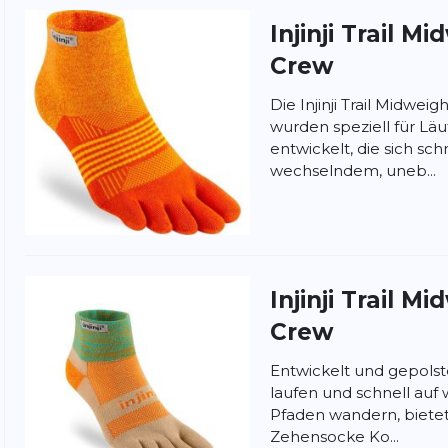
Injinji
Trail Mi
Crew
Die Injinji Trail Midwei
wurden speziell für Lä
entwickelt, die sich sch
wechselndem, uneb...
nschutzbestimmungen
und
Nutzungsbedingungen
von
Injinji
Trail Mi
Crew
Entwickelt und gepolste
laufen und schnell au
Pfaden wandern, bietet
Zehensocke Ko...