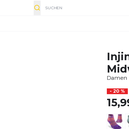
Suche
Injin
Mid
Damen
- 20 %
15,9