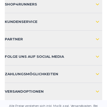
SHOP4RUNNERS
ÜBER UNS
KUNDENSERVICE
IMPRESSUM
VERSAND & RETOURE NATIONAL
KUNDENKONTOVORTEILE
PARTNER
VERSAND & RETOURE INTERNATIONAL
ZAHLUNGSARTEN
FOLGE UNS AUF SOCIAL MEDIA
HÄUFIG GESTELLTE FRAGEN
KONTAKT
ZAHLUNGSMÖGLICHKEITEN
PRODUKTSICHERHEIT
VERSANDOPTIONEN
Alle Preise verstehen sich inkl. MwSt zzgl. Versandkosten. Bei