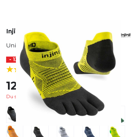
Injinji Run Lightweight No-Show
Unisex
- 13 %
(7 Bewertungen)
5.0
12,99 €
14,95 €
Du sparst
1,96 €