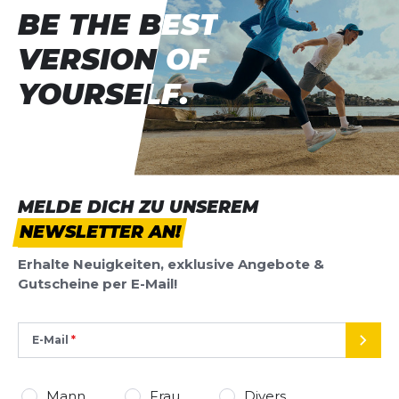
Für mich mittlerweile ein unverzichtbarer Teil
BE THE BEST
BE THE BEST
meiner Lauf-Ausrüstung!
VERSION OF
VERSION OF
Lisa
12.06.25
YOURSELF.
YOURSELF.
Flauschig und angenehm
Gute Passform, sehr guter Schutz, dabei flauschig
angenehm
Mex
27.12.24
MELDE DICH ZU UNSEREM
NEWSLETTER AN!
Erhalte Neuigkeiten, exklusive Angebote &
Gutscheine per E-Mail!
E-Mail
SEND
Mann
Frau
Divers