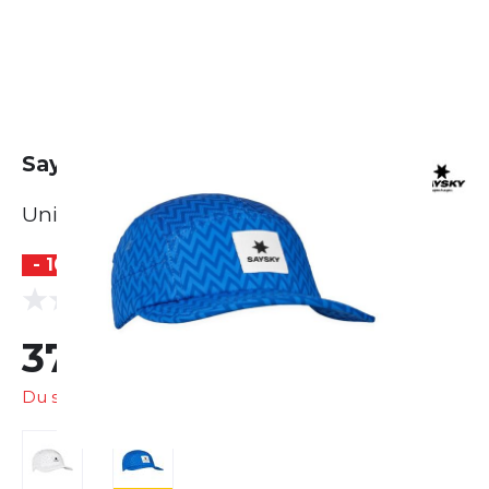
Saysky Combat Cap
Unisex
- 10 %
(0 Bewertungen)
0.0
37,99 €
42,00 €
Du sparst
4,01 €