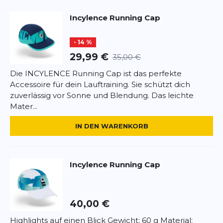
aktive Freizeit.
Incylence
Running Cap
Rezension
Rezension
Highlights:
- 14 %
Unisex-Laufkappe für Training und Wettkampf
Leichtes, schnelltrocknendes Material
29,99 €
35,00 €
Atmungsaktiv für optimalen
Die INCYLENCE Running Cap ist das perfekte
Temperaturausgleich
Accessoire für dein Lauftraining. Sie schützt dich
*
Pflichtfelder
Vorgeformter Schirm für Sonnenschutz
zuverlässig vor Sonne und Blendung. Das leichte
Individuell verstellbare Passform
Mater...
BEWERTUNG HINZUFÜGEN
Fazit:
IN DEN WARENKORB
Die SAYSKY Combat Cap ist die perfekte Wahl für
Dieses Formular ist durch reCAPTCHA geschützt – es gelten die
alle, die eine leichte, funktionale und vielseitige
Datenschutzbestimmungen
und
Nutzungsbedingungen
von
Laufkappe suchen.
Google.
Incylence
Running Cap
40,00 €
Highlights auf einen Blick Gewicht: 60 g Material: