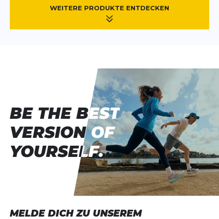
WEITERE PRODUKTE ENTDECKEN
BE THE BEST
BE THE BEST
VERSION OF
VERSION OF
YOURSELF.
YOURSELF.
MELDE DICH ZU UNSEREM