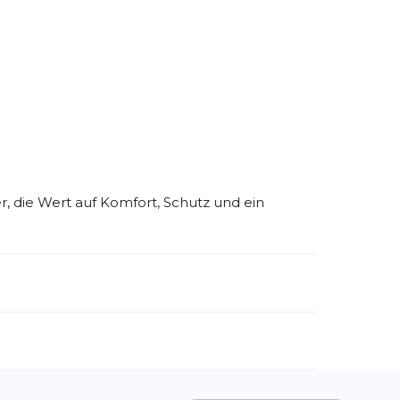
er, die Wert auf Komfort, Schutz und ein
emdartikelnummer:
1900095-1900
ivitätstyp:
Fitness
Laufen