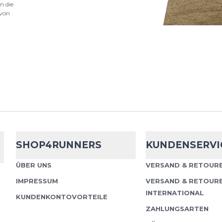
n die
von
Incylence
Run
Die INCYLENCE Runnin
Performance, Komfort
einem funktionellen Acc
Wettkampf und Alltag. 
SHOP4RUNNERS
KUNDENSERVI
ÜBER UNS
VERSAND & RETOURE
Incylence
Run
IMPRESSUM
VERSAND & RETOUR
INTERNATIONAL
KUNDENKONTOVORTEILE
Highlights auf einen Bli
ZAHLUNGSARTEN
Atmungsaktives Polye