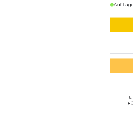
Auf Lag
E
R