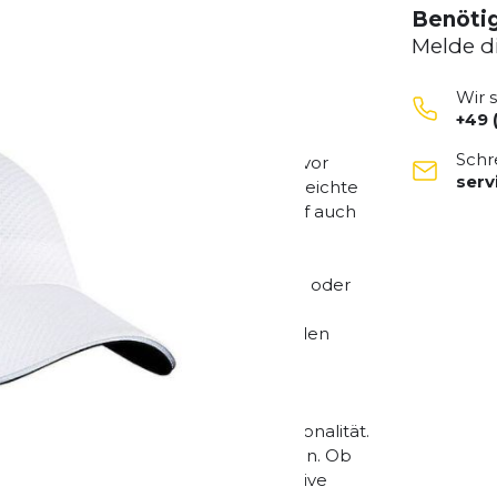
Benötig
Melde d
Wir 
+49 
Laufkappe
, die speziell für intensive
Schr
elt wurde. Sie schützt zuverlässig vor
ser
r ein angenehmes Tragegefühl. Das leichte
hnell nach außen ab, sodass dein Kopf auch
eibt.
her und bequem, ohne zu verrutschen oder
m schützt deine Augen vor direkter
chselnden Lichtverhältnissen. Über den
duell anpassen – ideal für Training,
tisches Design und ihre hohe Funktionalität.
ucksack oder der Laufweste verstauen. Ob
 ist ein vielseitiger Begleiter für aktive