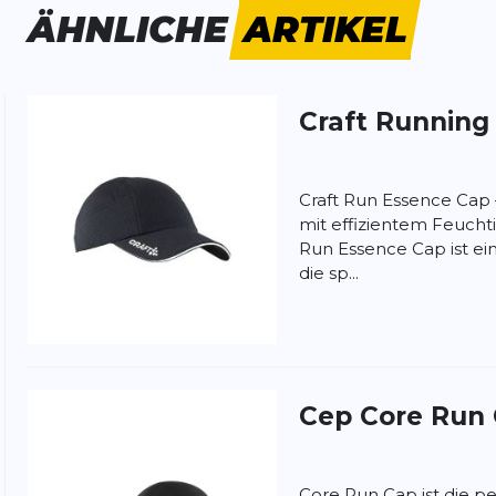
ÄHNLICHE
ARTIKEL
Craft
Running
ung:
ertung
Craft Run Essence Cap
mit effizientem Feuchti
Run Essence Cap ist ei
die sp...
Cep
Core Run
Core Run Cap ist die pe