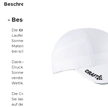
Beschreibung
Eigenschaften
Bewertungen
-
Beschreibung
Die
Craft Running Cap
ist eine funktionale
Unisex-
Laufeinheiten und andere Ausdauersportarten entwick
Sonne und leichtem Regen und sorgt gleichzeitig fü
Material ist atmungsaktiv und leitet Feuchtigkeit sc
bei schweißtreibenden Läufen angenehm trocken bl
Dank des ergonomischen Schnitts sitzt die Cap sic
Druckstellen zu verursachen. Der vorgeformte Schir
Sonneneinstrahlung und verbessert die Sicht bei we
verstellbaren Verschluss lässt sich die Passform indivi
Wettkampf oder lockere Läufe.
Die Craft Running Cap überzeugt durch ihr minimalis
Sie lässt sich problemlos zusammenfalten und im R
auf der Straße, auf dem Trail oder im Alltag – diese Cap