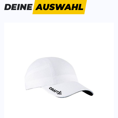
Bisher hat noch niemand dieses Produkt bewertet.
DEINE
AUSWAHL
SCHREIBE EINE BEWERTUNG
Deine Bewert
Running Cap
Produktbew
Vorname
Vorname
Überschrift
Überschrift
Rezension
Rezension
*
Pflichtfelder