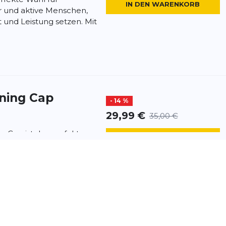
IN DEN WARENKORB
r und aktive Menschen,
t und Leistung setzen. Mit
ning Cap
- 14 %
29,99 €
35,00 €
 Cap ist das perfekte
IN DEN WARENKORB
training. Sie schützt dich
und Blendung. Das leichte