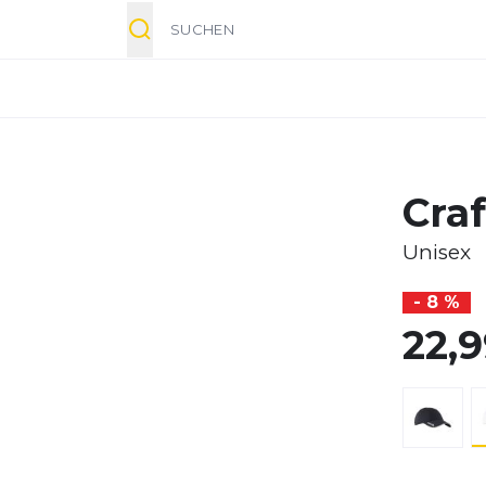
Suche
Cra
Unisex
- 8 %
22,