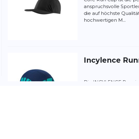
anspruchsvolle Sportle
die auf höchste Qualitä
hochwertigen M...
nschutzbestimmungen
und
Nutzungsbedingungen
von
Incylence
Run
Die INCYLENCE Running
Accessoire für dein Lauf
zuverlässig vor Sonne 
Mater...