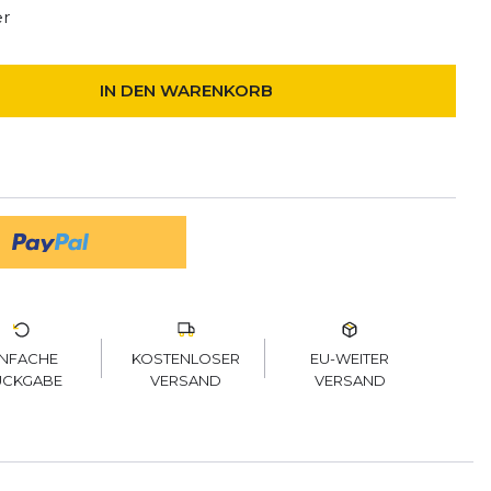
er
IN DEN WARENKORB
KOSTENLOSER
EU-WEITER
INFACHE
VERSAND
VERSAND
ÜCKGABE