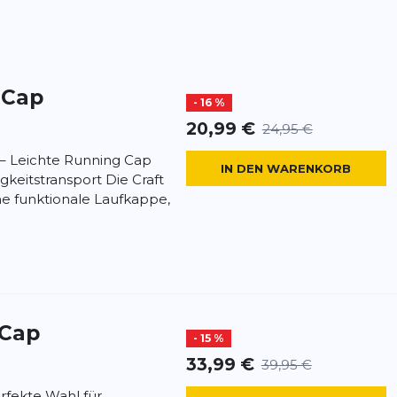
 Cap
- 16 %
20,99 €
24,95 €
 – Leichte Running Cap
IN DEN WARENKORB
gkeitstransport Die Craft
ne funktionale Laufkappe,
 Cap
- 15 %
33,99 €
39,95 €
rfekte Wahl für