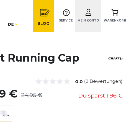
SERVICE
MEIN KONTO
WARENKORB
Sprache
BLOG
DE
ft Running Cap
(0 Bewertungen)
0.0
99 €
24,95 €
Du sparst
1,96 €