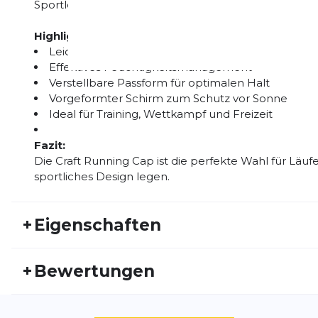
Sportler.
Highlights:
Leichte und atmungsaktive Laufkappe
Effektives Feuchtigkeitsmanagement
Verstellbare Passform für optimalen Halt
Vorgeformter Schirm zum Schutz vor Sonne
Ideal für Training, Wettkampf und Freizeit
Fazit:
Die Craft Running Cap ist die perfekte Wahl für Läuf
sportliches Design legen.
+
Eigenschaften
Artikelnummer:
CRAFT26FS30014
Fr
+
Bewertungen
Geschlecht:
Unisex
Akt