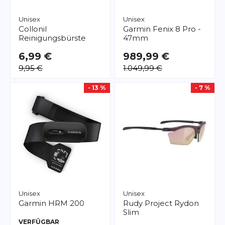
Unisex
Unisex
Collonil
Garmin
Fenix 8 Pro -
Reinigungsbürste
47mm
6,99 €
989,99 €
9,95 €
1.049,99 €
- 13 %
- 7 %
Unisex
Unisex
Garmin
HRM 200
Rudy Project
Rydon
Slim
VERFÜGBAR