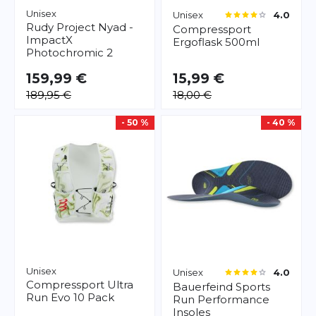
Unisex
Unisex
4.0
Rudy Project
Nyad -
Compressport
ImpactX
Ergoflask 500ml
Photochromic 2
159,99 €
15,99 €
189,95 €
18,00 €
- 50 %
- 40 %
Unisex
Unisex
4.0
Compressport
Ultra
Bauerfeind Sports
Run Evo 10 Pack
Run Performance
Insoles