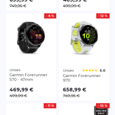
749,95 €
499,99 €
- 6 %
- 12 %
Unisex
Unisex
5.0
Garmin
Forerunner
Garmin
Forerunner
570 - 47mm
970
469,99 €
658,99 €
499,99 €
749,95 €
- 11 %
- 10 %