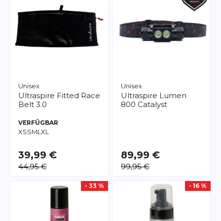
Unisex
Unisex
Ultraspire
Fitted Race
Ultraspire
Lumen
Belt 3.0
800 Catalyst
VERFÜGBAR
XS
S
M
L
XL
39,99 €
89,99 €
44,95 €
99,95 €
- 33 %
- 16 %