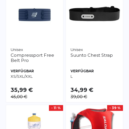
Unisex
Unisex
Compressport
Free
Suunto
Chest Strap
Belt Pro
VERFÜGBAR
VERFÜGBAR
XS/S
XL/XXL
L
35,99 €
34,99 €
45,00 €
39,00 €
- 11 %
- 39 %