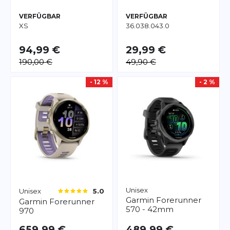
VERFÜGBAR
VERFÜGBAR
XS
36.0
38.0
43.0
94,99 €
29,99 €
190,00 €
49,90 €
- 12 %
- 2 %
Unisex
Unisex
5.0
Garmin
Forerunner
Garmin
Forerunner
570 - 42mm
970
659,99 €
489,99 €