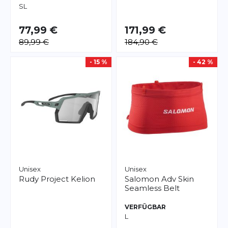
S
L
77,99 €
171,99 €
89,99 €
184,90 €
- 15 %
- 42 %
Unisex
Unisex
Rudy Project
Kelion
Salomon
Adv Skin
Seamless Belt
VERFÜGBAR
L