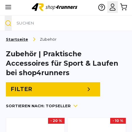
Suche
Zum Inhalt springen
Startseite
Zubehör
Zubehör | Praktische
Accessoires für Sport & Laufen
bei shop4runners
FILTER
SORTIEREN NACH:
TOPSELLER
- 20 %
- 10 %