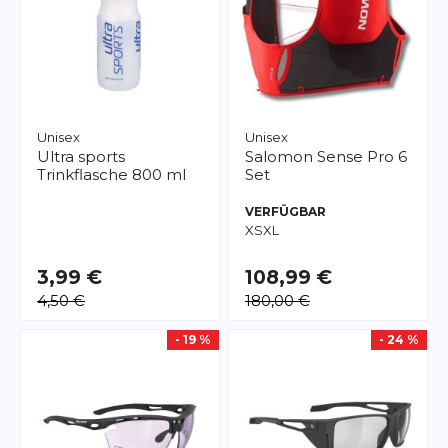
Unisex
Unisex
Ultra sports
Salomon
Sense Pro 6
Trinkflasche 800 ml
Set
VERFÜGBAR
XS
XL
3,99 €
108,99 €
4,50 €
180,00 €
- 19 %
- 24 %