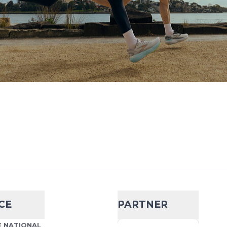
IN DEN WARENKORB
.
 6
- 25 %
126,99 €
169,99 €
d eine Carbonfaserplatte
Wähle deine Größe
geladenes Laufgefühl. Der
ch bei jedem Schritt. Der
IN DEN WARENKORB
CE
PARTNER
 6
- 18 %
 NATIONAL