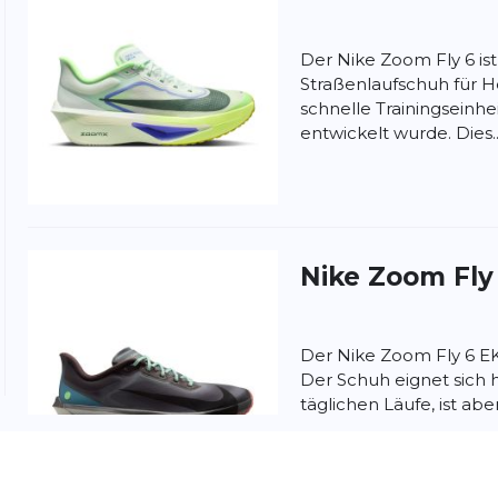
ung:
Der Nike Zoom Fly 6 is
ertung
Straßenlaufschuh für He
schnelle Trainingsein
entwickelt wurde. Dies..
Nike
Zoom Fly
Der Nike Zoom Fly 6 EK 
Der Schuh eignet sich 
täglichen Läufe, ist ab
schnellen Be...