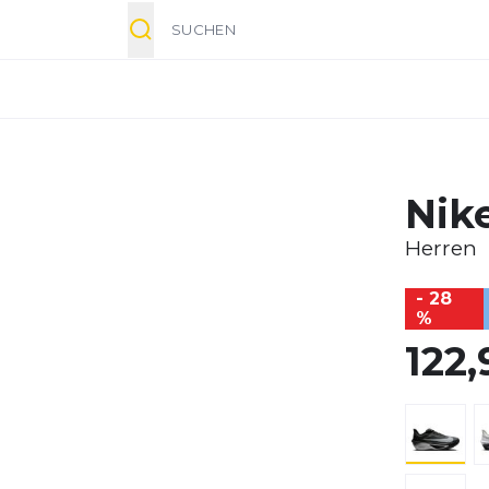
Suche
Nik
Herren
- 28
%
122,