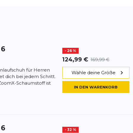
 6
- 26 %
124,99 €
169,99 €
nlaufschuh für Herren
Wähle deine Größe
t dich bei jedem Schritt.
 ZoomX-Schaumstoff ist
IN DEN WARENKORB
 6
- 32 %