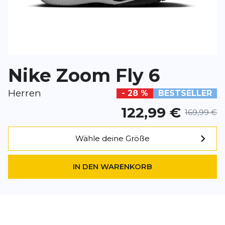
Deine Bewert
Zoom Fly 6
Produktbew
Vorname
Vorname
Nike Zoom Fly 6
Herren
Überschrift
- 28 %
BESTSELLER
Überschrift
122,99 €
169,99 €
Rezension
Rezension
Wähle deine Größe
IN DEN WARENKORB
*
Pflichtfelder
BEWERTUNG HINZUFÜGEN