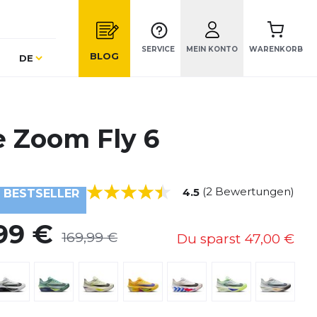
SERVICE
MEIN KONTO
WARENKORB
Sprache
BLOG
DE
e Zoom Fly 6
(2 Bewertungen)
4.5
BESTSELLER
99 €
169,99 €
Du sparst
47,00 €