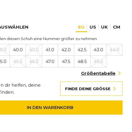
AUSWÄHLEN
EU
US
UK
CM
len diesen Schuh eine Nummer größer zu nehmen
9.0
40.0
40.5
41.0
42.0
42.5
43.0
44.0
5.0
45.5
46.0
47.0
47.5
48.5
49.5
Größentabelle
 dir helfen, deine
FINDE DEINE GRÖSSE
finden.
IN DEN WARENKORB