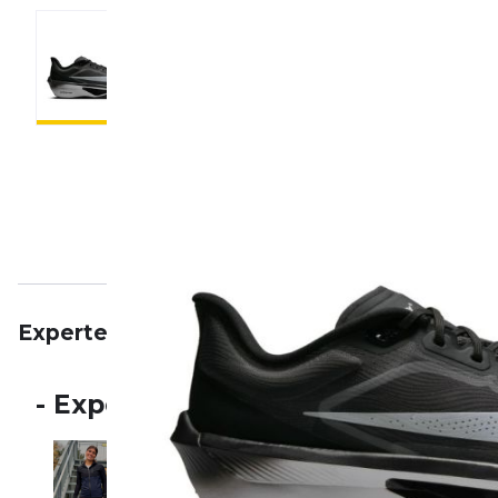
Expertenmeinung
Beschreibung
Eigenschaft
-
Expertenmeinung
Patricia Schuh
Entdecke mit Patricia Schuh die Welt des Laufens
aktive Athletin gibt sie dir exklusive Einblicke 