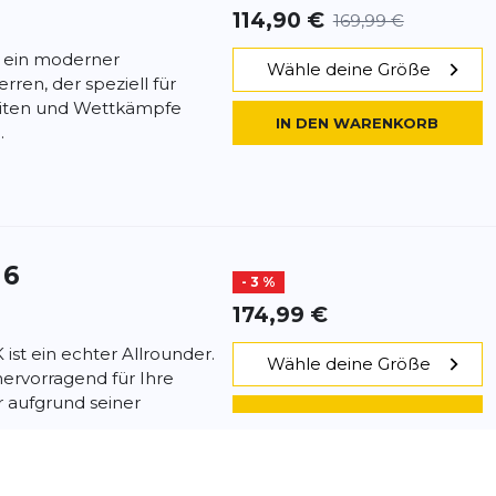
114,90 €
169,99 €
t ein moderner
Wähle deine Größe
rren, der speziell für
heiten und Wettkämpfe
IN DEN WARENKORB
.
 6
- 3 %
174,99 €
ist ein echter Allrounder.
Wähle deine Größe
hervorragend für Ihre
er aufgrund seiner
IN DEN WARENKORB