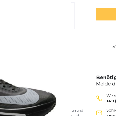
E
R
en
Bewertungen
Benötig
Melde d
Wir 
+49 
Schr
 auf shop4runners: Als erfahrene Laufexpertin und
ser
in Trainingsmethoden, Wettkampfvorbereitung und