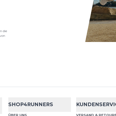
entwickelt wurde. Dies..
.
n die
von
Nike
Zoom Fly
ZoomX-Schaumstoff un
sorgen für ein energie
Zoom Fly 6 begleitet di
reakti...
SHOP4RUNNERS
KUNDENSERVI
Nike
Zoom Fly
ÜBER UNS
VERSAND & RETOURE