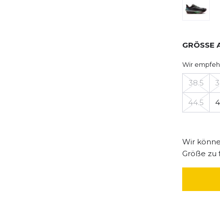
GRÖSSE 
Wir empfeh
38.5
3
44.5
4
Wir können
Größe zu 