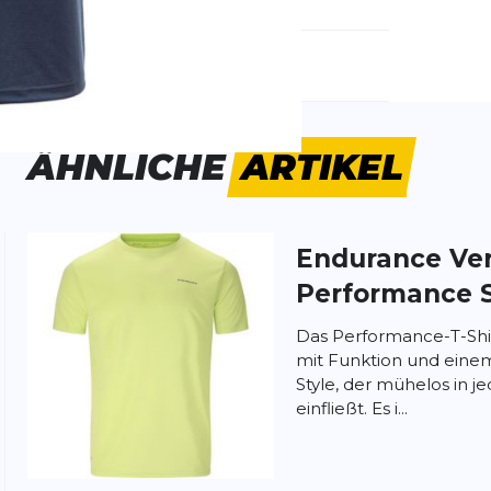
emdartikelnummer:
E241508-2101
ivitätstyp:
Fitness
Laufen
ÄHNLICHE
ARTIKEL
estellt und es passt gut. Es spannt nicht
e erst an, bei meinem 5km-Lauf blieb es
r gut. Winddicht ist es nicht, aber das wurde
Endurance
Ve
Performance S
Das Performance-T-Shi
mit Funktion und einem
Style, der mühelos in 
einfließt. Es i...
ung:
ertung