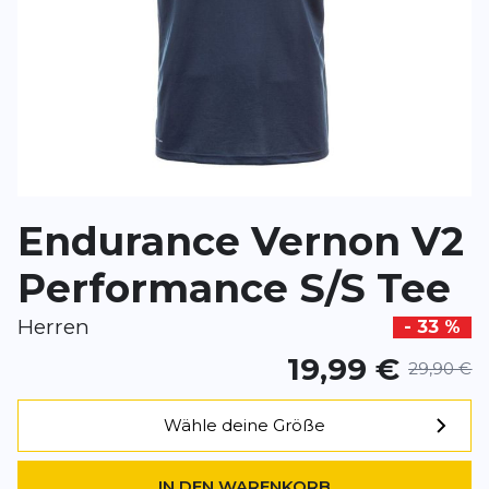
Vorname
Vorname
Überschrift
Überschrift
Rezension
Rezension
Endurance Vernon V2
Performance S/S Tee
*
Pflichtfelder
Herren
- 33 %
19,99 €
BEWERTUNG HINZUFÜGEN
29,90 €
Dieses Formular ist durch reCAPTCHA geschützt – es gelten die
Date
Wähle deine Größe
Google.
IN DEN WARENKORB