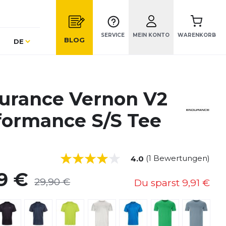
SERVICE
MEIN KONTO
WARENKORB
Sprache
BLOG
DE
urance Vernon V2
formance S/S Tee
(1 Bewertungen)
4.0
9 €
29,90 €
Du sparst
9,91 €