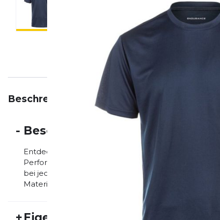
Beschreibung
Eigenschaften
Bewertungen
-
Beschreibung
Entdecken Sie den ultimativen Begleiter für Ihr Tra
Performance S/S Tee für Männer. Dieses dynamische 
bei jedem Schritt zu unterstützen. Dank seines atmu
Materialien ist es die perfekte Wahl für intensive W
+
Eigenschaften