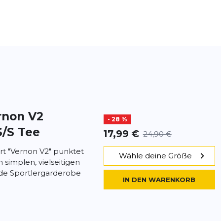
rnon V2
- 28 %
/S Tee
17,99 €
24,90 €
rt "Vernon V2" punktet
Wähle deine Größe
 simplen, vielseitigen
jede Sportlergarderobe
IN DEN WARENKORB