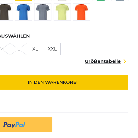
AUSWÄHLEN
M
L
XL
XXL
Größentabelle
IN DEN WARENKORB