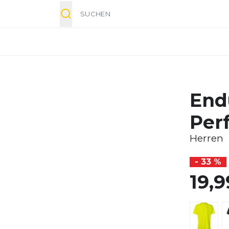
Suche
End
Per
Herren
- 33 %
19,9