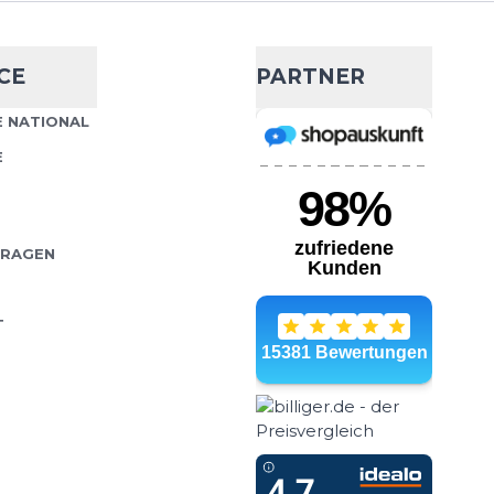
rnon V2
- 36 %
/S Tee
CE
PARTNER
15,99 €
24,90 €
ance S/S Tee punktet mit
 NATIONAL
Wähle deine Größe
len, vielseitigen Style,
E
rtlergarderobe einfließt.
IN DEN WARENKORB
FRAGEN
T
rnon V2
- 60 %
/S Tee
9,99 €
24,90 €
rt "Vernon V2" punktet
Wähle deine Größe
 simplen, vielseitigen
jede Sportlergarderobe
IN DEN WARENKORB