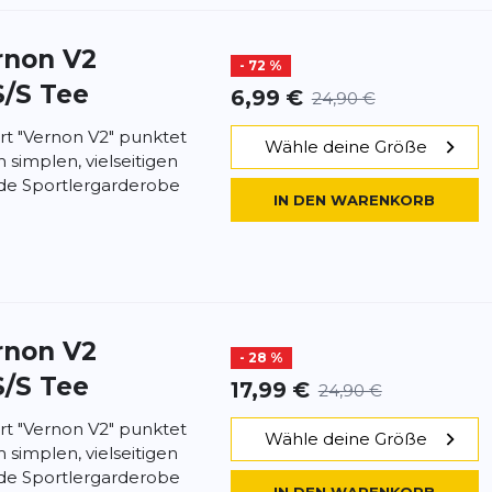
rnon V2
- 72 %
/S Tee
6,99 €
24,90 €
rt "Vernon V2" punktet
Wähle deine Größe
 simplen, vielseitigen
jede Sportlergarderobe
IN DEN WARENKORB
rnon V2
- 28 %
/S Tee
17,99 €
24,90 €
rt "Vernon V2" punktet
Wähle deine Größe
 simplen, vielseitigen
jede Sportlergarderobe