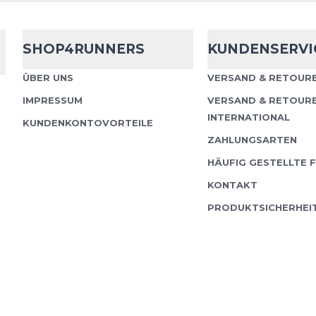
Endurance
Ve
Performance S
SHOP4RUNNERS
KUNDENSERVI
Das Vernon V2 Perform
ÜBER UNS
VERSAND & RETOURE
Funktion und einem simp
IMPRESSUM
VERSAND & RETOUR
der mühelos in jede Spo
INTERNATIONAL
KUNDENKONTOVORTEILE
Es ist...
ZAHLUNGSARTEN
HÄUFIG GESTELLTE 
KONTAKT
PRODUKTSICHERHEI
Endurance
Ve
Performance S
Das Performance-T-Shi
mit Funktion und einem
Style, der mühelos in 
einfließt. Es i...