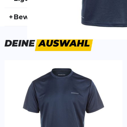
Artikelnummer:
ENDU24HW10012
Fr
+
Bewertungen
Geschlecht:
Herren
Akt
Gutes Basic-Teil
DEINE
AUSWAHL
Was soll man groß schreiben, es ist ein Shirt.
Ich bin 1,77 und wiege 76kg. Ich habe es in Größe M b
und man fühlt sich wohl. Ich fange das Laufen gerad
gefühlt gut trocken, atmungsaktivität ist für mich seh
auch nicht behauptet.
Insgesamt ein aus meiner Sicht gutes Produkt.
Danny
22.07.25
SCHREIBE EINE BEWERTUNG
Deine Bewert
Vernon V2 Performance S/S Tee
Produktbew