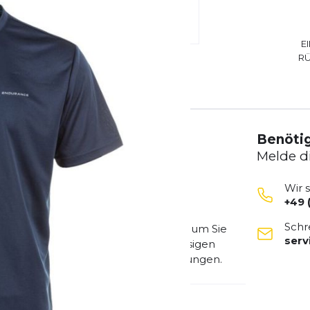
E
R
Benötig
Melde d
Wir 
+49 
ining mit dem Endurances Vernon V2
Schr
Shirt vereint Komfort und Leistung, um Sie
ser
ngsaktiven Designs und der erstklassigen
orkouts und athletische Herausforderungen.