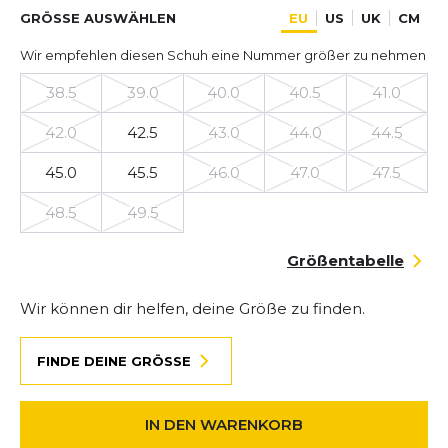
GRÖSSE AUSWÄHLEN
EU
US
UK
CM
Wir empfehlen diesen Schuh eine Nummer größer zu nehmen
38.5
39.0
40.0
40.5
41.0
42.0
42.5
43.0
44.0
44.5
45.0
45.5
46.0
47.0
47.5
48.5
49.5
Größentabelle
Wir können dir helfen, deine Größe zu finden.
FINDE DEINE GRÖSSE
IN DEN WARENKORB