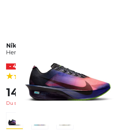
Nike Vaporfly 4
Herren
- 47 %
BESTSELLER
(7 Bewertungen)
5.0
143,99 €
269,99 €
Du sparst
126,00 €