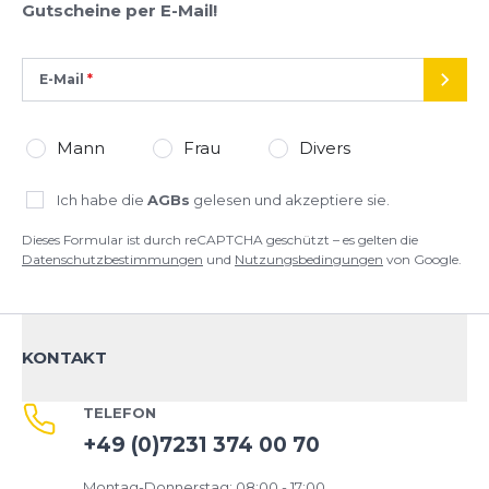
Gutscheine per E-Mail!
E-Mail
SEND
Mann
Frau
Divers
Ich habe die
AGBs
gelesen und akzeptiere sie.
Dieses Formular ist durch reCAPTCHA geschützt – es gelten die
Datenschutzbestimmungen
und
Nutzungsbedingungen
von Google.
KONTAKT
TELEFON
+49 (0)7231 374 00 70
Montag-Donnerstag: 08:00 - 17:00