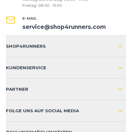
Freitag: 08:00 - 15:00
E-MAIL
service@shop4runners.com
SHOP4RUNNERS
ÜBER UNS
KUNDENSERVICE
IMPRESSUM
VERSAND & RETOURE NATIONAL
KUNDENKONTOVORTEILE
PARTNER
VERSAND & RETOURE INTERNATIONAL
ZAHLUNGSARTEN
FOLGE UNS AUF SOCIAL MEDIA
HÄUFIG GESTELLTE FRAGEN
KONTAKT