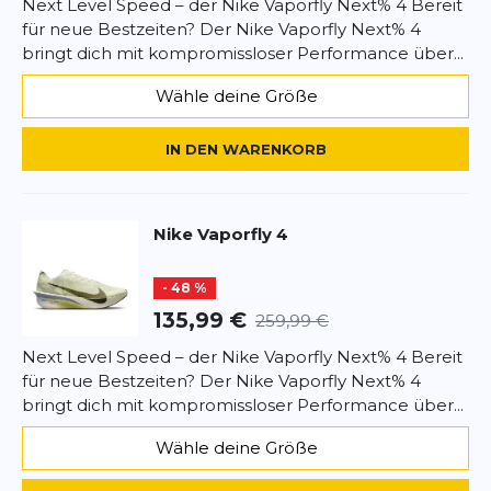
Next Level Speed – der Nike Vaporfly Next% 4 Bereit
Entwickelt für Wettkämpfe von 10 km bis
ihn für die Halbmarathon-Distanz gekauft!
für neue Bestzeiten? Der Nike Vaporfly Next% 4
Marathon
Christoph
23.10.25
bringt dich mit kompromissloser Performance über...
Der Vaporfly Next% 4 ist nicht nur schnell – er fühlt
Wähle deine Größe
sich an, als würde er fliegen.
Bewertung
Sehr schnelle und unkomplizierte Abwicklung und
IN DEN WARENKORB
schnelle Lieferung
Marco
30.09.25
Nike
Vaporfly 4
Alle Bewertungen anzeigen
Bester Schuh, den ich je hatte
- 48 %
Der Schuh ist grandios. Ich habe schon etliche der
SCHREIBE EINE BEWERTUNG
Konkurrenz probiert. Dieser war am besten.
135,99 €
259,99 €
Felix Büttner
28.09.25
Next Level Speed – der Nike Vaporfly Next% 4 Bereit
Vaporfly 4
für neue Bestzeiten? Der Nike Vaporfly Next% 4
Deine Bewertung:
bringt dich mit kompromissloser Performance über...
Vaporfly4
Produktbewertung
Super schnelle Lieferung. Bester Preis. Der Schuh
Wähle deine Größe
ist Mega.
Vorname
Vorname