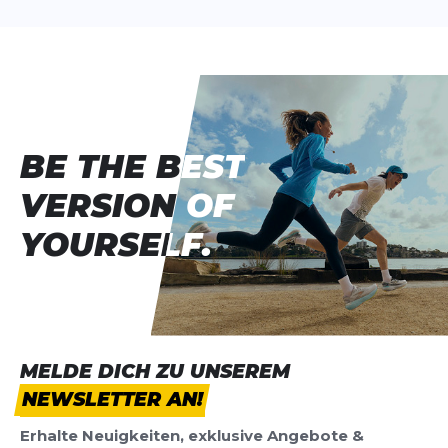
BE THE BEST
BE THE BEST
VERSION OF
VERSION OF
YOURSELF.
YOURSELF.
MELDE DICH ZU UNSEREM
NEWSLETTER AN!
Erhalte Neuigkeiten, exklusive Angebote &