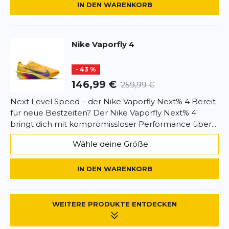
IN DEN WARENKORB
Dimitri
18.09.25
Überschrift
Überschrift
Vaporfly 4
Nike
Vaporfly 4
Top Schuh, sehr schnell und viel angenehmer zu
Rezension
laufen als der Vaporfly 3. Mehr als fairer Preis hier
Rezension
- 43 %
und völlig unkomplizierte Bestellung/Lieferung.
146,99 €
259,99 €
Martin J
15.09.25
Next Level Speed – der Nike Vaporfly Next% 4 Bereit
für neue Bestzeiten? Der Nike Vaporfly Next% 4
*
Pflichtfelder
bringt dich mit kompromissloser Performance über...
Wähle deine Größe
BEWERTUNG HINZUFÜGEN
IN DEN WARENKORB
Dieses Formular ist durch reCAPTCHA geschützt – es gelten die
Datenschutzbestimmungen
und
Nutzungsbedingungen
von
Google.
WEITERE PRODUKTE ENTDECKEN