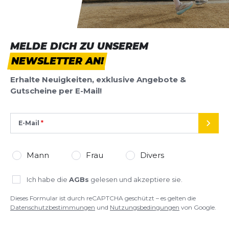
ihn für die Halbmarathon-Distanz gekauft!
Christoph
23.10.25
MELDE DICH ZU UNSEREM
Bewertung
NEWSLETTER AN!
Sehr schnelle und unkomplizierte Abwicklung und
schnelle Lieferung
Erhalte Neuigkeiten, exklusive Angebote &
Marco
30.09.25
Gutscheine per E-Mail!
Alle Bewertungen anzeigen
Bester Schuh, den ich je hatte
E-Mail
SEND
Der Schuh ist grandios. Ich habe schon etliche der
SCHREIBE EINE BEWERTUNG
Konkurrenz probiert. Dieser war am besten.
Mann
Frau
Divers
Felix Büttner
28.09.25
Vaporfly 4
Deine Bewertung:
Ich habe die
AGBs
gelesen und akzeptiere sie.
Vaporfly4
Produktbewertung
Dieses Formular ist durch reCAPTCHA geschützt – es gelten die
Super schnelle Lieferung. Bester Preis. Der Schuh
Datenschutzbestimmungen
und
Nutzungsbedingungen
von Google.
ist Mega.
Vorname
Vorname