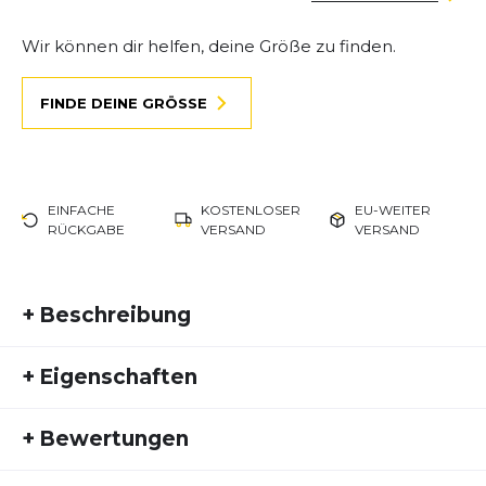
Wir können dir helfen, deine Größe zu finden.
FINDE DEINE GRÖSSE
EINFACHE
KOSTENLOSER
EU-WEITER
RÜCKGABE
VERSAND
VERSAND
+
Beschreibung
Wenn es um Geschwindigkeit und Effizienz geht,
+
Eigenschaften
setzt der Nike ZoomX Vaporfly Next 4% neue
Maßstäbe. Entwickelt für Läufer, die das Maximum
Artikelnummer:
NIKE25FS10131
aus ihrem Wettkampf herausholen wollen,
+
Bewertungen
Fremdartikelnummer:
HF6414-600
kombiniert dieser High-Performance-Schuh
Aktivitätstyp:
modernste Technologien mit einem ultraleichten
Laufen