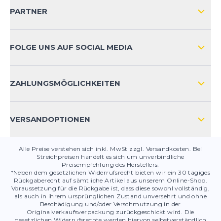
VERSAND & RETOURE NATIONAL
KUNDENKONTOVORTEILE
PARTNER
VERSAND & RETOURE INTERNATIONAL
ZAHLUNGSARTEN
FOLGE UNS AUF SOCIAL MEDIA
HÄUFIG GESTELLTE FRAGEN
KONTAKT
ZAHLUNGSMÖGLICHKEITEN
PRODUKTSICHERHEIT
VERSANDOPTIONEN
Alle Preise verstehen sich inkl. MwSt zzgl. Versandkosten. Bei
Streichpreisen handelt es sich um unverbindliche
Preisempfehlung des Herstellers.
*Neben dem gesetzlichen Widerrufsrecht bieten wir ein 30 tägiges
Rückgaberecht auf sämtliche Artikel aus unserem Online-Shop.
Voraussetzung für die Rückgabe ist, dass diese sowohl vollständig,
als auch in ihrem ursprünglichen Zustand unversehrt und ohne
Beschädigung und/oder Verschmutzung in der
Originalverkaufsverpackung zurückgeschickt wird. Die
gesetzlichen Widerrufsrechte werden hiervon selbstverständlich