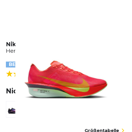
Nike Vaporfly 4
Herren
BESTSELLER
(7 Bewertungen)
5.0
Nicht lieferbar
Größentabelle