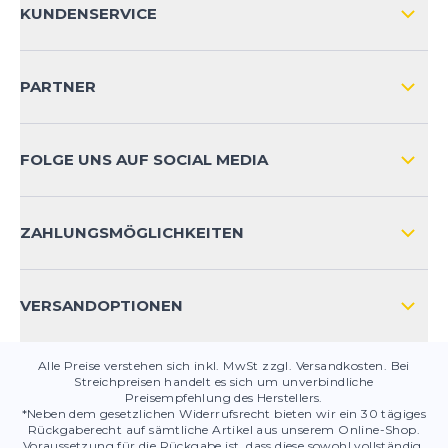
KUNDENSERVICE
IMPRESSUM
VERSAND & RETOURE NATIONAL
KUNDENKONTOVORTEILE
PARTNER
VERSAND & RETOURE INTERNATIONAL
ZAHLUNGSARTEN
FOLGE UNS AUF SOCIAL MEDIA
HÄUFIG GESTELLTE FRAGEN
KONTAKT
ZAHLUNGSMÖGLICHKEITEN
PRODUKTSICHERHEIT
VERSANDOPTIONEN
Alle Preise verstehen sich inkl. MwSt zzgl. Versandkosten. Bei
Streichpreisen handelt es sich um unverbindliche
Preisempfehlung des Herstellers.
*Neben dem gesetzlichen Widerrufsrecht bieten wir ein 30 tägiges
Rückgaberecht auf sämtliche Artikel aus unserem Online-Shop.
Voraussetzung für die Rückgabe ist, dass diese sowohl vollständig,