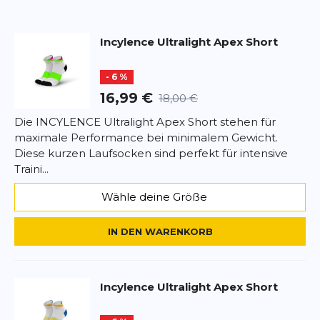
Das moderne Design passt perfekt zu sportlichen
Überschrift
Überschrift
Outfits.
Die Socken sind besonders formstabil und
Incylence
Ultralight Apex Short
langlebig.
Rezension
Rezension
Auch nach häufigem Waschen bleibt die Qualität
- 6 %
erhalten.
Ideal für Training, Wettkampf und schnelle Läufe.
16,99 €
18,00 €
Mit den Ultralight Apex Short bist du leicht und
Die INCYLENCE Ultralight Apex Short stehen für
effizient unterwegs.
maximale Performance bei minimalem Gewicht.
*
Pflichtfelder
Diese kurzen Laufsocken sind perfekt für intensive
Traini...
BEWERTUNG HINZUFÜGEN
Wähle deine Größe
Dieses Formular ist durch reCAPTCHA geschützt – es gelten die
Datenschutzbestimmungen
und
Nutzungsbedingungen
von
IN DEN WARENKORB
Google.
Incylence
Ultralight Apex Short