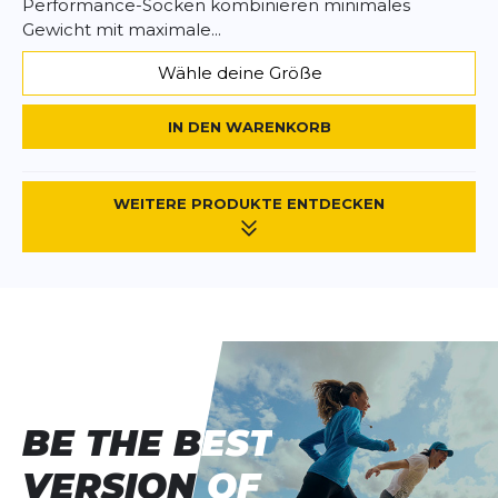
Performance-Socken kombinieren minimales
Gewicht mit maximale...
Wähle deine Größe
IN DEN WARENKORB
WEITERE PRODUKTE ENTDECKEN
BE THE BEST
BE THE BEST
VERSION OF
VERSION OF