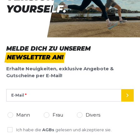
YOURSELF.
YOURSELF.
MELDE DICH ZU UNSEREM
NEWSLETTER AN!
Erhalte Neuigkeiten, exklusive Angebote &
Gutscheine per E-Mail!
E-Mail
SEND
Mann
Frau
Divers
Ich habe die
AGBs
gelesen und akzeptiere sie.