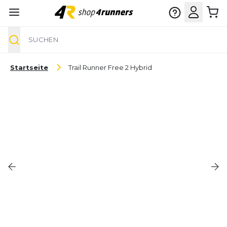
Suche
Zum Inhalt springen
Startseite
Trail Runner Free 2 Hybrid