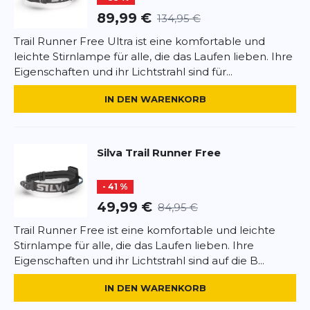
max. 27 Meter (bei 50 Lumen).
89,99 €
134,95 €
Trail Runner Free Ultra ist eine komfortable und
max. 12,5 Stunden (bei 50 Lumen, mit Batterie) - max. 3
leichte Stirnlampe für alle, die das Laufen lieben. Ihre
Stunden (bei 500 Lumen, mit Batterie) - max. 18,5 Stunden
*
Pflichtfelder
Eigenschaften und ihr Lichtstrahl sind für...
(bei 50 Lumen, mit Batterien) max. 2 Stunden (bei 450
Lumen, mit Batterien)
BEWERTUNG HINZUFÜGEN
IN DEN WARENKORB
Dieses Formular ist durch reCAPTCHA geschützt – es gelten die
Datenschutzbestimmungen
und
Nutzungsbedingungen
von
Silva
Trail Runner Free
Google.
- 41 %
49,99 €
84,95 €
Trail Runner Free ist eine komfortable und leichte
Stirnlampe für alle, die das Laufen lieben. Ihre
Eigenschaften und ihr Lichtstrahl sind auf die B...
IN DEN WARENKORB