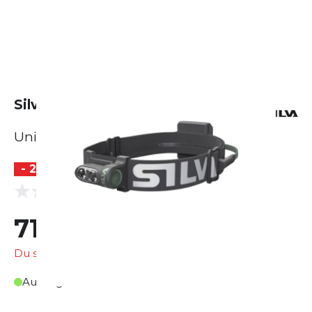
Silva Trail Runner Free 2 Hybrid
Unisex
- 20 %
(0 Bewertungen)
0.0
71,99 €
89,95 €
Du sparst
17,96 €
Auf Lager