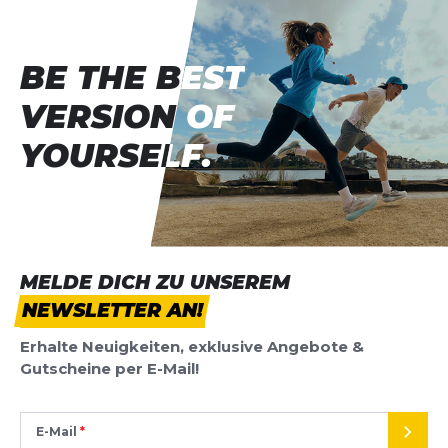
BE THE BEST
BE THE BEST
VERSION OF
VERSION OF
YOURSELF.
YOURSELF.
MELDE DICH ZU UNSEREM
NEWSLETTER AN!
Erhalte Neuigkeiten, exklusive Angebote &
Gutscheine per E-Mail!
E-Mail
SEND