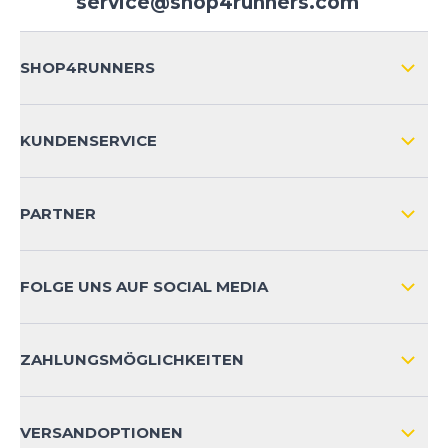
service@shop4runners.com
SHOP4RUNNERS
ÜBER UNS
KUNDENSERVICE
IMPRESSUM
VERSAND & RETOURE NATIONAL
KUNDENKONTOVORTEILE
PARTNER
VERSAND & RETOURE INTERNATIONAL
ZAHLUNGSARTEN
FOLGE UNS AUF SOCIAL MEDIA
HÄUFIG GESTELLTE FRAGEN
KONTAKT
ZAHLUNGSMÖGLICHKEITEN
PRODUKTSICHERHEIT
VERSANDOPTIONEN