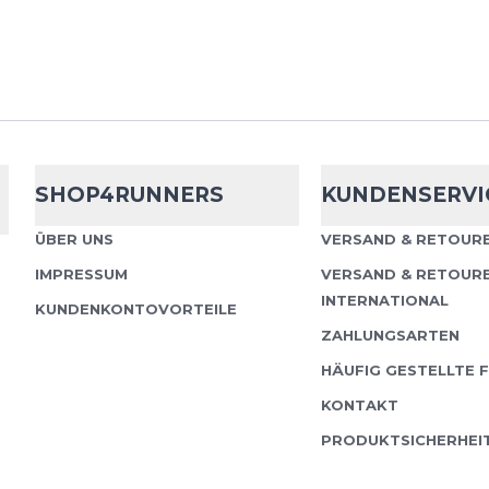
Injinji
Trail Mi
Artist Design
Die Injinji Trail Midwe
SHOP4RUNNERS
KUNDENSERVI
speziell für lange Läuf
Wanderungen auf une
ÜBER UNS
VERSAND & RETOURE
entwickelt. Das einzigart
IMPRESSUM
VERSAND & RETOUR
INTERNATIONAL
KUNDENKONTOVORTEILE
ZAHLUNGSARTEN
HÄUFIG GESTELLTE 
Injinji
Trail Mi
KONTAKT
Crew
PRODUKTSICHERHEI
Die Injinji Trail Midwe