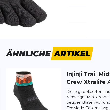
emdartikelnummer:
293430-FLO
ivitätstyp:
Laufen
Outdoor
ÄHNLICHE
ARTIKEL
Injinji
Trail Mi
ung:
ertung
Crew Xtralife 
Diese gepolsterten Lauf
Midweight Mini-Crew-Si
beugen Blasen vor un
EcoMade-Fasern ausg..