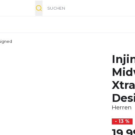
Suche
esigned
Injin
Mid
Xtra
Des
Herren
- 13 %
19,9