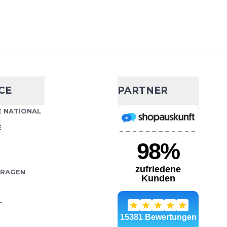
dweight Crew
- 16 %
ed
20,99 €
24,95 €
ight Crew Socken wurden
CE
PARTNER
Wähle deine Größe
e und anspruchsvolle
benem Gelände
 NATIONAL
IN DEN WARENKORB
...
E
FRAGEN
dweight Mini-
- 10 %
T
17,99 €
19,95 €
ight Mini-Crew Socken