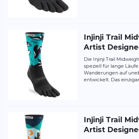
Injinji
Trail Mi
Artist Design
Die Injinji Trail Midwe
speziell für lange Läuf
Wanderungen auf une
entwickelt. Das einzigart
nschutzbestimmungen
und
Nutzungsbedingungen
von
Injinji
Trail Mi
Artist Design