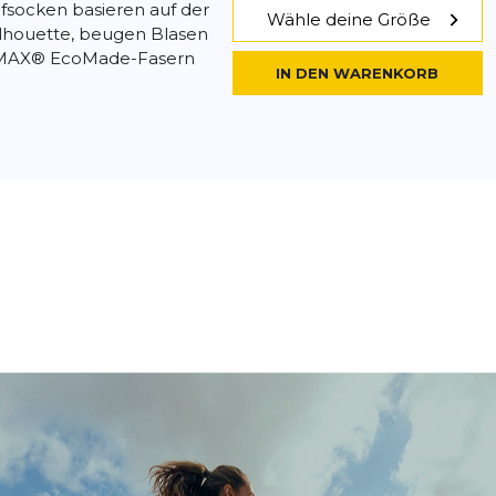
fsocken basieren auf der
Wähle deine Größe
ilhouette, beugen Blasen
LMAX® EcoMade-Fasern
IN DEN WARENKORB
dweight Crew
- 20 %
ed
19,99 €
24,95 €
ight Crew Socken wurden
Wähle deine Größe
e und anspruchsvolle
benem Gelände
IN DEN WARENKORB
...