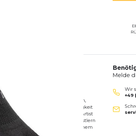
E
R
Benötig
Melde d
Wir 
+49 
weight Mini-Crew-Silhouette basieren,
Schr
Fasern ausgestattet, die Feuchtigkeit
ser
n Schmutz auf dem Trail ab. Über Artist
gartige Designs von talentierten Künstlern
siv, und jede Kollektion wird von einem