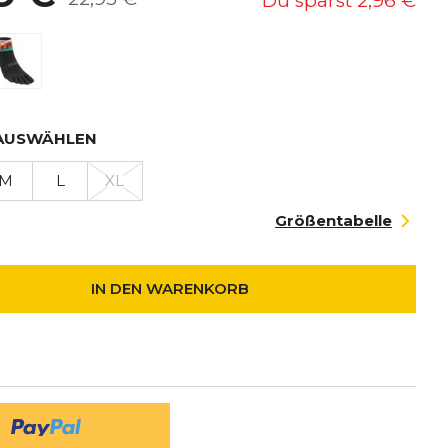
Du sparst
2,96 €
AUSWÄHLEN
M
L
XL
Größentabelle
IN DEN WARENKORB