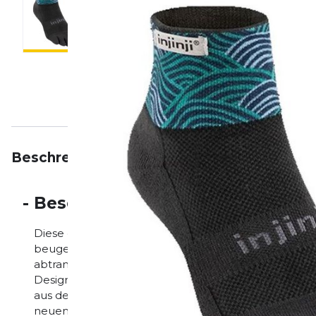
Beschreibung
Eigenschaften
Bewertungen
-
Beschreibung
Diese gepolsterten Laufsocken, die auf der Trail Mid
beugen Blasen vor und sind mit COOLMAX® EcoMade-
abtransportieren. Das doppelte Bündchen dichtet de
Designed Die Artist Designed-Serie präsentiert einzi
aus der Outdoor-Community. Diese Designs sind exklu
neuen Künstler entworfen.