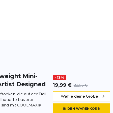
dweight Mini-
- 13 %
Artist Designed
19,99 €
22,95 €
socken, die auf der Trail
Wähle deine Größe
lhouette basieren,
d sind mit COOLMAX®
IN DEN WARENKORB
.