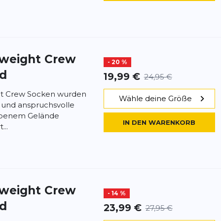
dweight Crew
- 20 %
ed
19,99 €
24,95 €
ight Crew Socken wurden
Wähle deine Größe
e und anspruchsvolle
benem Gelände
IN DEN WARENKORB
...
dweight Crew
- 14 %
ed
23,99 €
27,95 €