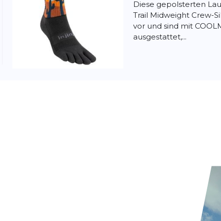
Diese gepolsterten Lau
Trail Midweight Crew-S
vor und sind mit COO
ausgestattet,...
Injinji
Trail Mi
Artist Design
Die Injinji Trail Midwe
speziell für lange Läuf
Wanderungen auf une
entwickelt. Das einzigart