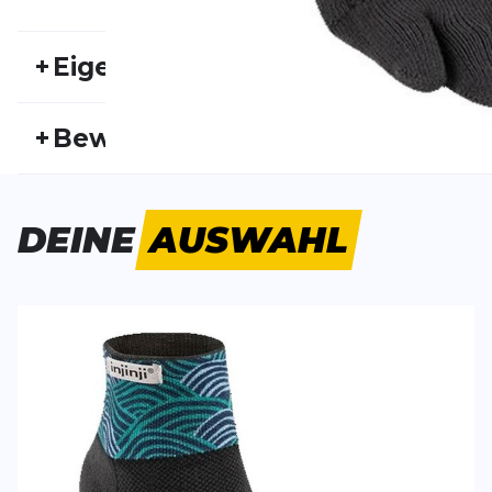
+
Eigenschaften
Artikelnummer:
INJ23HW10003
Fr
+
Bewertungen
Geschlecht:
Herren
Akt
Bisher hat noch niemand dieses Produkt bewertet.
DEINE
AUSWAHL
SCHREIBE EINE BEWERTUNG
Deine Bewert
Trail Midweight Mini-Crew
Produktbew
Xtralife Artist Designed
Vorname
Vorname
Überschrift
Überschrift