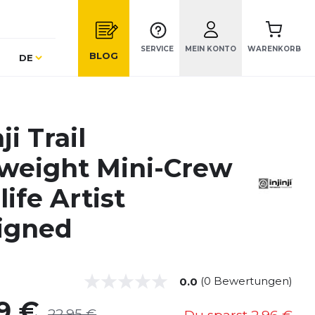
SERVICE
MEIN KONTO
WARENKORB
Sprache
BLOG
DE
ji Trail
weight Mini-Crew
life Artist
igned
(0 Bewertungen)
0.0
9 €
22,95 €