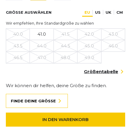
GRÖSSE AUSWÄHLEN
EU
US
UK
CM
Wir empfehlen, Ihre Standardgröße zu wählen
40.0
41.0
41.5
42.0
43.0
43.5
44.0
44.5
45.0
46.0
46.5
47.0
48.0
49.0
Größentabelle
Wir können dir helfen, deine Größe zu finden.
FINDE DEINE GRÖSSE
IN DEN WARENKORB