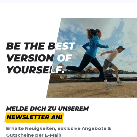
BE THE BEST
BE THE BEST
VERSION OF
VERSION OF
YOURSELF.
YOURSELF.
MELDE DICH ZU UNSEREM
NEWSLETTER AN!
Erhalte Neuigkeiten, exklusive Angebote &
Gutscheine per E-Mail!