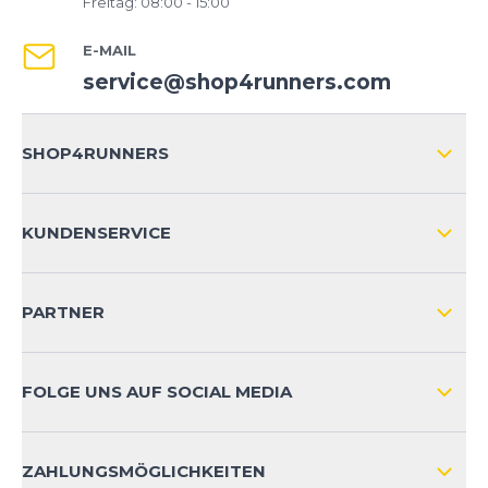
Freitag: 08:00 - 15:00
E-MAIL
service@shop4runners.com
SHOP4RUNNERS
ÜBER UNS
KUNDENSERVICE
IMPRESSUM
VERSAND & RETOURE NATIONAL
KUNDENKONTOVORTEILE
PARTNER
VERSAND & RETOURE INTERNATIONAL
ZAHLUNGSARTEN
FOLGE UNS AUF SOCIAL MEDIA
HÄUFIG GESTELLTE FRAGEN
KONTAKT
ZAHLUNGSMÖGLICHKEITEN