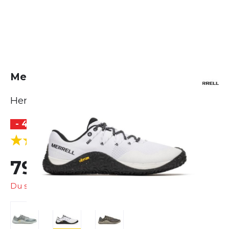
Merrell Trail Glove 7
Herren
- 41 %
BESTSELLER
(2 Bewertungen)
5.0
79,99 €
135,00 €
Du sparst
55,01 €