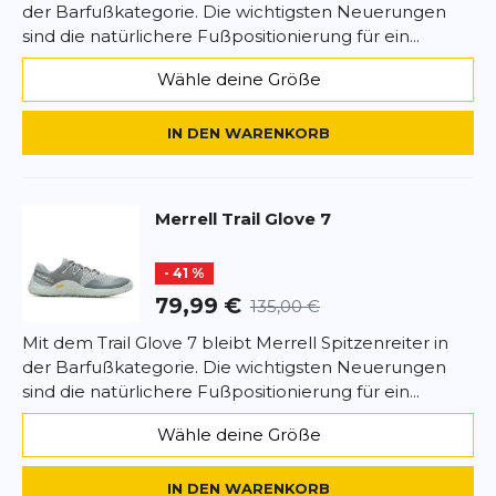
der Barfußkategorie. Die wichtigsten Neuerungen
• Integrierte Innensohle aus 30 % recyceltem EVA-
SCHREIBE EINE BEWERTUNG
sind die natürlichere Fußpositionierung für ein...
Schaum
• Mit der Merrell Barefoot 2 Konstruktion nimmt
Wähle deine Größe
der Fuß eine natürliche Position ein
Trail Glove 7
• FloatPro™ Schaumzwischensohle für ein
Deine Bewertung:
anhaltend leichtes, komfortables Laufgefühl
IN DEN WARENKORB
Produktbewertung
• Vibram EcoStep Recycle Laufsohle aus 30 %
recyceltem Gummi für Strapazierfähigkeit und
Vorname
optimale Bodenhaftung auf nassen und trockenen
Vorname
Merrell
Trail Glove 7
Oberflächen
Überschrift
- 41 %
Überschrift
79,99 €
135,00 €
Mit dem Trail Glove 7 bleibt Merrell Spitzenreiter in
Rezension
Rezension
der Barfußkategorie. Die wichtigsten Neuerungen
sind die natürlichere Fußpositionierung für ein...
Wähle deine Größe
*
Pflichtfelder
IN DEN WARENKORB