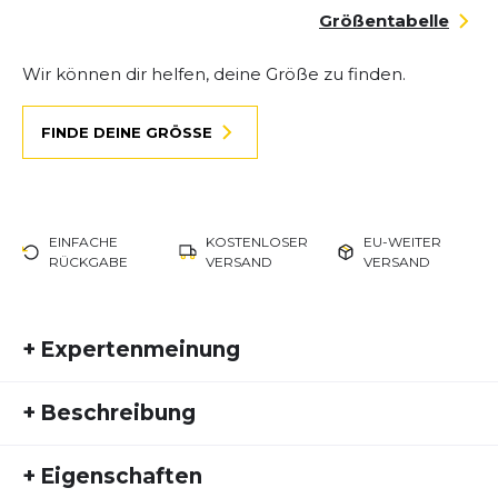
Größentabelle
Wir können dir helfen, deine Größe zu finden.
FINDE DEINE GRÖSSE
EINFACHE
KOSTENLOSER
EU-WEITER
RÜCKGABE
VERSAND
VERSAND
+
Expertenmeinung
Barbara Poxleitner
+
Beschreibung
Entdecke die Lauf-Expertin Barbara Poxleitner
bei shop4runners: Mit Fokus auf Technik,
Der Hoka Torrent 4 ist ein agiler und leichter
+
Eigenschaften
Verletzungsprävention und Trailrunning teilt sie
Trailrunningschuh, der für schnelles Laufen auf
praxisbewährte Strategien und motivierende