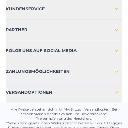
ÜBER UNS
KUNDENSERVICE
IMPRESSUM
VERSAND & RETOURE NATIONAL
KUNDENKONTOVORTEILE
PARTNER
VERSAND & RETOURE INTERNATIONAL
ZAHLUNGSARTEN
FOLGE UNS AUF SOCIAL MEDIA
HÄUFIG GESTELLTE FRAGEN
KONTAKT
ZAHLUNGSMÖGLICHKEITEN
PRODUKTSICHERHEIT
VERSANDOPTIONEN
Alle Preise verstehen sich inkl. MwSt zzgl. Versandkosten. Bei
Streichpreisen handelt es sich um unverbindliche
Preisempfehlung des Herstellers.
*Neben dem gesetzlichen Widerrufsrecht bieten wir ein 30 tägiges
Rückgaberecht auf sämtliche Artikel aus unserem Online-Shop.