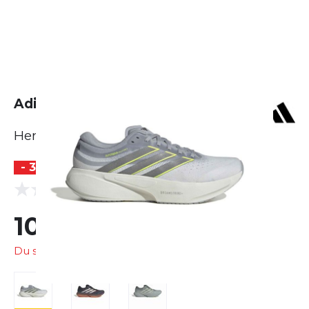
Adidas Supernova Solution 3
Herren
- 30 %
BESTSELLER
(0 Bewertungen)
0.0
104,99 €
150,00 €
Du sparst
45,01 €