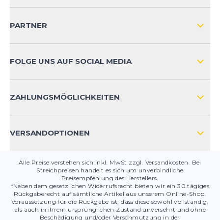
IMPRESSUM
VERSAND & RETOURE NATIONAL
KUNDENKONTOVORTEILE
PARTNER
VERSAND & RETOURE INTERNATIONAL
ZAHLUNGSARTEN
FOLGE UNS AUF SOCIAL MEDIA
HÄUFIG GESTELLTE FRAGEN
KONTAKT
ZAHLUNGSMÖGLICHKEITEN
PRODUKTSICHERHEIT
VERSANDOPTIONEN
Alle Preise verstehen sich inkl. MwSt zzgl. Versandkosten. Bei
Streichpreisen handelt es sich um unverbindliche
Preisempfehlung des Herstellers.
*Neben dem gesetzlichen Widerrufsrecht bieten wir ein 30 tägiges
Rückgaberecht auf sämtliche Artikel aus unserem Online-Shop.
Voraussetzung für die Rückgabe ist, dass diese sowohl vollständig,
als auch in ihrem ursprünglichen Zustand unversehrt und ohne
Beschädigung und/oder Verschmutzung in der