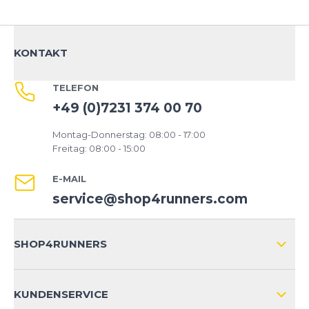
Stabilitätsorientierte Läufer*innen mit neutralem
bis leicht pronierendem Abrollverhalten
KONTAKT
Fazit:
Mit dem Adidas Supernova Solution 3 bekommst
TELEFON
du einen Laufschuh, der Komfort, Stabilität und
Performance auf clevere Weise kombiniert. Er ist
+49 (0)7231 374 00 70
ein verlässlicher Partner für alle, die ihre
Montag-Donnerstag: 08:00 - 17:00
Trainingsläufe effizient und angenehm gestalten
Freitag: 08:00 - 15:00
möchten.
E-MAIL
service@shop4runners.com
SHOP4RUNNERS
ÜBER UNS
KUNDENSERVICE