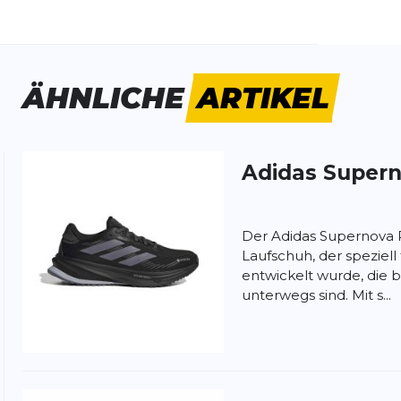
schlecht:
Damen
ermaterial:
Wasserdicht
huhdämpfung:
mittel
ÄHNLICHE
ARTIKEL
bilität:
mittel
huhsprengung:
10 MM
Adidas
Supern
ung:
ertung
Der Adidas Supernova Ri
Laufschuh, der speziell
entwickelt wurde, die 
unterwegs sind. Mit s...