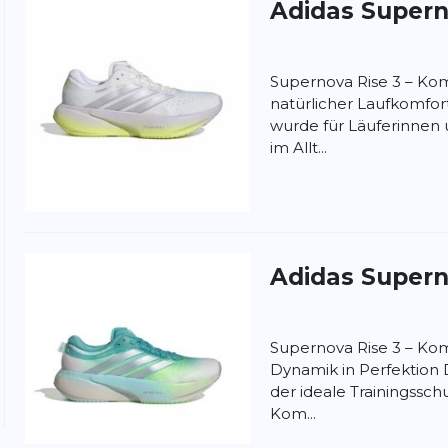
Adidas
Supern
Supernova Rise 3 – Komf
natürlicher Laufkomfor
wurde für Läuferinnen 
im Allt...
nschutzbestimmungen
und
Nutzungsbedingungen
von
Adidas
Supern
Supernova Rise 3 – Komf
Dynamik in Perfektion 
der ideale Trainingsschu
Kom...