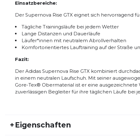
Einsatzbereiche:
Der Supernova Rise GTX eignet sich hervorragend für
Tägliche Trainingsläufe bei jedem Wetter
Lange Distanzen und Dauerläufe
Läufer*innen mit neutralem Abrollverhalten
Komfortorientiertes Lauftraining auf der Straße 
Fazit:
Der Adidas Supernova Rise GTX kombiniert durchdac
in einem neutralen Laufschuh. Mit seiner ausgewo
Gore-Tex® Obermaterial ist er eine ausgezeichnete W
zuverlässigen Begleiter für ihre täglichen Läufe bei
+
Eigenschaften
Artikelnummer:
ADIDAS25HW20013
Fr