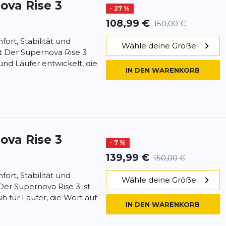
ova Rise 3
- 27 %
108,99 €
150,00 €
ort, Stabilität und
Wähle deine Größe
t Der Supernova Rise 3
und Läufer entwickelt, die
IN DEN WARENKORB
ova Rise 3
- 7 %
139,99 €
150,00 €
ort, Stabilität und
Wähle deine Größe
Der Supernova Rise 3 ist
h für Läufer, die Wert auf
IN DEN WARENKORB