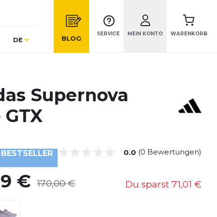
SERVICE
MEIN KONTO
WARENKORB
Sprache
BLOG
DE
das Supernova
e GTX
(0 Bewertungen)
0.0
BESTSELLER
99 €
170,00 €
Du sparst
71,01 €