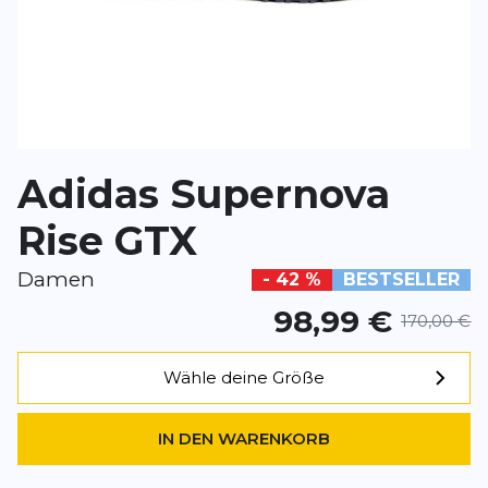
*
Pflichtfelder
BEWERTUNG HINZUFÜGEN
Adidas Supernova
Dieses Formular ist durch reCAPTCHA geschützt – es gelten die
Date
Google.
Rise GTX
Damen
- 42 %
BESTSELLER
98,99 €
170,00 €
Wähle deine Größe
IN DEN WARENKORB