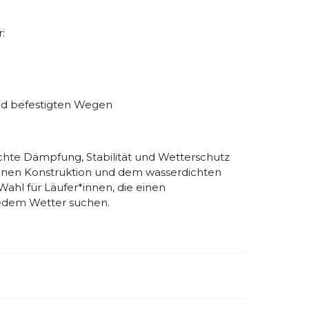
:
und befestigten Wegen
hte Dämpfung, Stabilität und Wetterschutz
genen Konstruktion und dem wasserdichten
ahl für Läufer*innen, die einen
 jedem Wetter suchen.
emdartikelnummer:
JQ5486