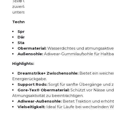
Tex® Obermaterial bietet er ein ausgewogenes Lau
zuverlässiger Stabilität – perfekt für tägliche Traini
unterschiedlichsten Wetterbedingungen.
Technische Spezifikationen:
Sprengung:
10 mm (Ferse: 36 mm / Vorfuß: 26 m
Dämpfung:
Dreamstrike+ Zwischensohle mit PEB
Stabilität:
Integrierte Support Rods für sanfte Ü
Obermaterial:
Wasserdichtes und atmungsaktive
Außensohle:
Adiwear-Gummilaufsohle für Haltbar
Highlights:
Dreamstrike+ Zwischensohle:
Bietet ein weiche
Energierückgabe.
Support Rods:
Sorgt für sanfte Übergänge und zus
Gore-Tex® Obermaterial:
Schützt vor Nässe und 
Atmungsaktivität zu beeinträchtigen.
Adiwear-Außensohle:
Bietet Traktion und erhöh
Vielseitigkeit:
Ideal für Läufe bei wechselnden 