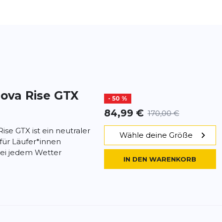
ova Rise GTX
- 50 %
84,99 €
170,00 €
se GTX ist ein neutraler
Wähle deine Größe
 für Läufer*innen
bei jedem Wetter
IN DEN WARENKORB