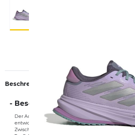
Beschreibung
Eigenschaften
Bewertungen
-
Beschreibung
Der Adidas Supernova Rise GTX ist ein neutraler Lauf
entwickelt wurde, die bei jedem Wetter unterwegs si
Zwischensohle, den integrierten Support Rods und 