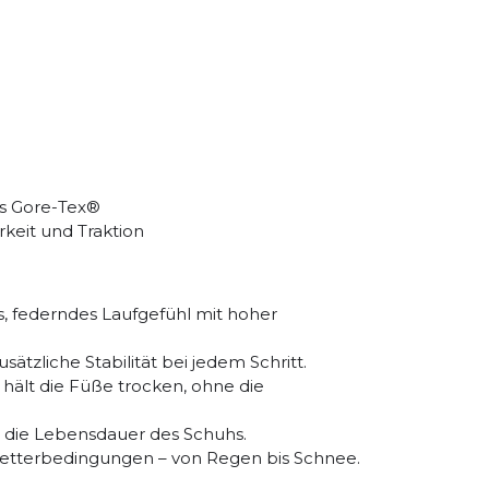
fgefühl mit hoher Dämpfung und
ngsläufe und lange Distanzen bei
m)
A-Anteil
bergänge
s Gore-Tex®
keit und Traktion
s, federndes Laufgefühl mit hoher
ätzliche Stabilität bei jedem Schritt.
hält die Füße trocken, ohne die
t die Lebensdauer des Schuhs.
Wetterbedingungen – von Regen bis Schnee.