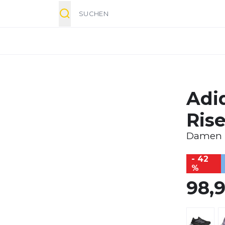
Suche
Adi
Ris
Damen
- 42
%
98,