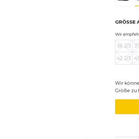
GRÖSSE 
Wir empfeh
36 2/3
37
42 2/3
43
Wir können
Größe zu 