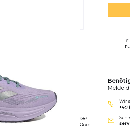
E
R
Benötig
Melde d
Wir 
+49 
schuh, der speziell für Läufer*innen
Schr
nd. Mit seiner innovativen Dreamstrike+
ser
dem atmungsaktiven, wasserdichten Gore-