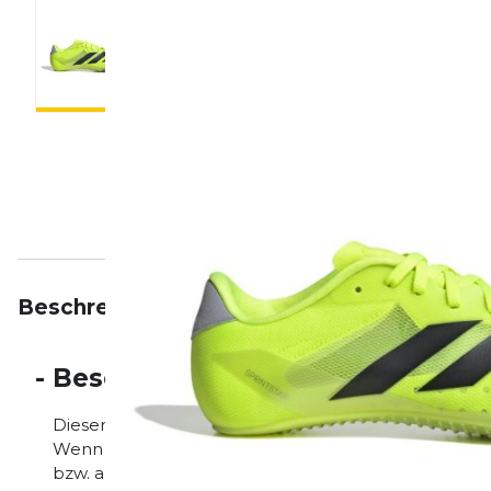
Beschreibung
Eigenschaften
Bewertungen
-
Beschreibung
Dieser vielseitige Spike-Schuh ist teilweise aus recyc
Wenn es um Millisekunden geht, dann brauchst du di
bzw. an deinen Füßen. Durch das atmungsaktive Synt