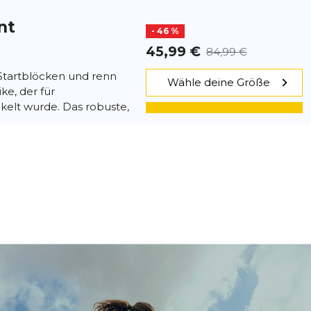
nt
- 46 %
45,99 €
84,99 €
Startblöcken und renn
Wähle deine Größe
ke, der für
kelt wurde. Das robuste,
IN DEN WARENKORB
..
l Sprint
- 32 %
57,99 €
84,99 €
print-Spikes Beschleunige
Wähle deine Größe
nd renn durchs Ziel in
eschwindigkeit entwickelt
IN DEN WARENKORB