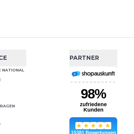
SICS Core Sprinter
Wähle deine Größe
e enganliegende
ie Reibung minimiert und
IN DEN WARENKORB
...
CE
PARTNER
d Sprint Nitro 2
- 18 %
 NATIONAL
204,95 €
249,95 €
E
int NITRO 2 ist ein
Wähle deine Größe
 speziell für
hen 60 und 200 Metern
IN DEN WARENKORB
tet...
FRAGEN
T