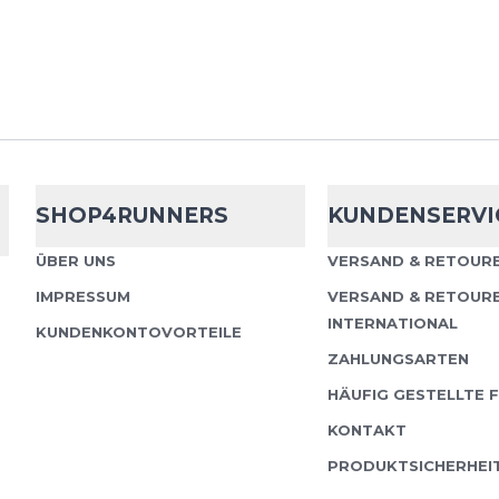
Aerodynamik pur: Die A
Laufhose. Wenn du ein
Passform bevorzugst, d
die Muskulatur unterstüt
SHOP4RUNNERS
KUNDENSERVI
Puma
Evospee
ÜBER UNS
VERSAND & RETOURE
IMPRESSUM
VERSAND & RETOUR
Der PUMA evoSPEED Spr
INTERNATIONAL
Hochleistungsschuh, der
KUNDENKONTOVORTEILE
Sprintdistanzen zwisc
ZAHLUNGSARTEN
entwickelt wurde. Er rich
HÄUFIG GESTELLTE 
KONTAKT
PRODUKTSICHERHEI