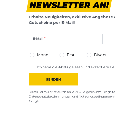
NEWSLETTER AN!
Erhalte Neuigkeiten, exklusive Angebote 
Gutscheine per E-Mail!
E-Mail
Mann
Frau
Divers
Ich habe die
AGBs
gelesen und akzeptiere sie
SENDEN
Dieses Formular ist durch reCAPTCHA geschützt – es gelte
Datenschutzbestimmungen
und
Nutzungsbedingungen
Google.