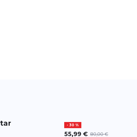
tar
- 30 %
55,99 €
80,00 €