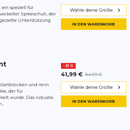
 ein speziell für
Wähle deine Größe
wickelter Spikeschuh, der
 gezielte Unterstützung
IN DEN WARENKORB
nt
- 51 %
41,99 €
84,99 €
Startblöcken und renn
Wähle deine Größe
ke, der für
kelt wurde. Das robuste,
IN DEN WARENKORB
..