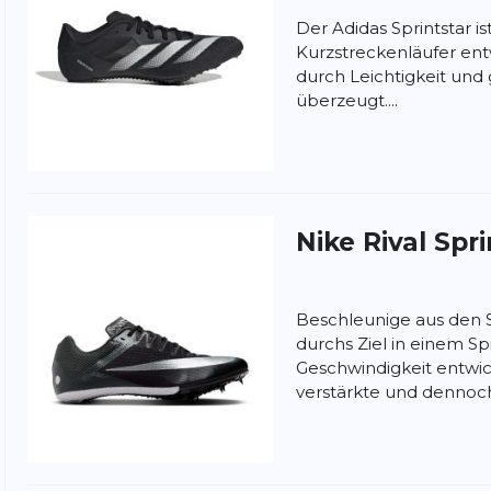
Der Adidas Sprintstar ist
Kurzstreckenläufer ent
durch Leichtigkeit und
überzeugt....
Nike
Rival Spri
Beschleunige aus den 
durchs Ziel in einem Spi
Geschwindigkeit entwic
verstärkte und dennoch.
nschutzbestimmungen
und
Nutzungsbedingungen
von