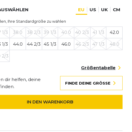
AUSWÄHLEN
EU
US
UK
CM
len, Ihre Standardgröße zu wählen
 1/3
38.0
38 2/3
39 1/3
40.0
40 2/3
41 1/3
42.0
 1/3
44.0
44 2/3
45 1/3
46.0
46 2/3
47 1/3
48.0
 2/3
Größentabelle
 dir helfen, deine
FINDE DEINE GRÖSSE
finden.
IN DEN WARENKORB