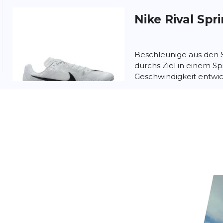
Nike
Rival Spri
Beschleunige aus den 
durchs Ziel in einem Spi
Geschwindigkeit entwic
verstärkte und dennoch.
Nike
Zoom Riva
Nike Rival Sprint All S
aus den Startblöcken u
einem Spike, der für G
wurde...