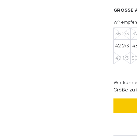
GRÖSSE 
Wir empfeh
36 2/3
37
42 2/3
43
49 1/3
50
Wir können
Größe zu 