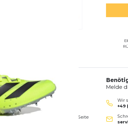
E
R
Benötig
Melde d
Wir 
+49 
elten Materialien hergestellt.
Schr
esen adidas Spike-Schuh an deiner Seite
ser
hetik-Obermaterial ist für optimale