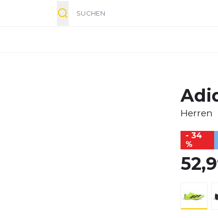
Suche
Adi
Herren
- 34
%
52,