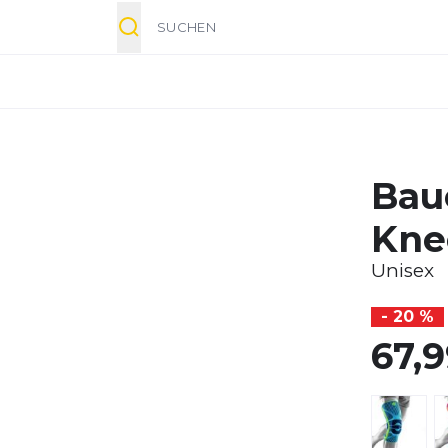
Suche
Bau
Kne
Unisex
- 20 %
67,