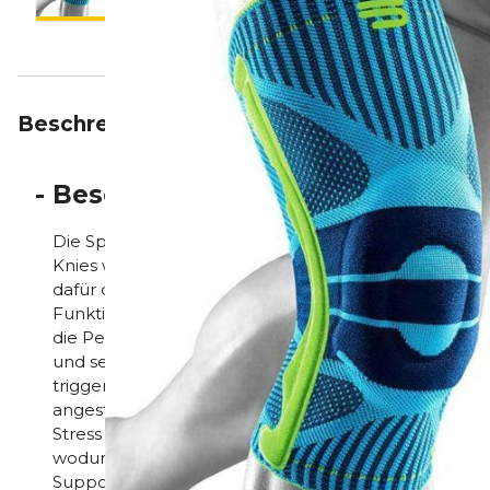
Beschreibung
Eigenschaften
Bewertungen
-
Beschreibung
Die Sports Knee Support verbessert durch leichte
Knies während längerer Sporteinheiten und schützt
dafür das Gelenk. Die Kniescheibe umringt eine anat
Funktionselement, das Druckspitzen auffängt und wei
die Pelotte zusammen mit dem Gestrick das Binde
und seitliche Flügel setzen dabei gezielte Reize. Di
triggert ein positives sensomotorisches Feedback: Di
angesteuert und die Gelenkkoordination entsprechen
Stress und Verletzungsrisiken entgegen gewirkt. Üb
wodurch schädigende Schonhaltungen vermieden we
Support ähnelt einem feinen Netz aus luftigen Mas