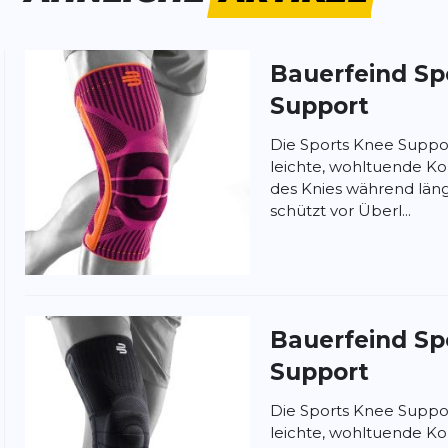
. Kann sie nur empfehlen.
Bauerfeind Sp
Support
 !
Die Sports Knee Suppo
leichte, wohltuende 
des Knies während län
schützt vor Überl...
er Silikonstreifen auf der Unterseite
dage sich infolge Bewegung mit bewegt.
ich musste sie zurückschicken. Ein großes
prompte Erstattung!
Bauerfeind Sp
Support
Die Sports Knee Suppo
leichte, wohltuende 