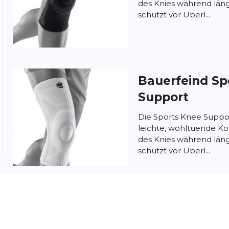
des Knies während län
ung:
schützt vor Überl...
ertung
Bauerfeind Sp
Support
Die Sports Knee Suppo
leichte, wohltuende 
des Knies während län
schützt vor Überl...
Bauerfeind Sp
nschutzbestimmungen
und
Nutzungsbedingungen
von