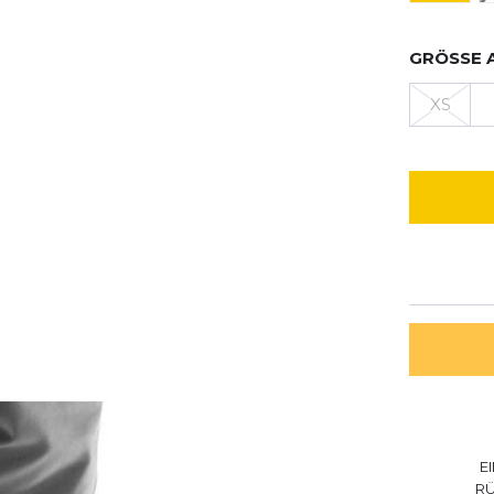
GRÖSSE 
XS
E
R