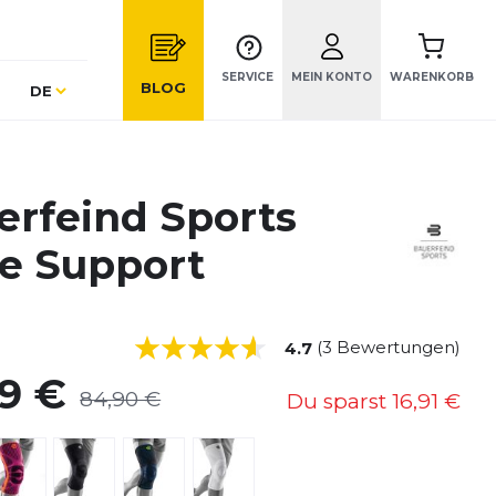
SERVICE
MEIN KONTO
WARENKORB
Sprache
BLOG
DE
erfeind Sports
e Support
(3 Bewertungen)
4.7
99 €
84,90 €
Du sparst
16,91 €