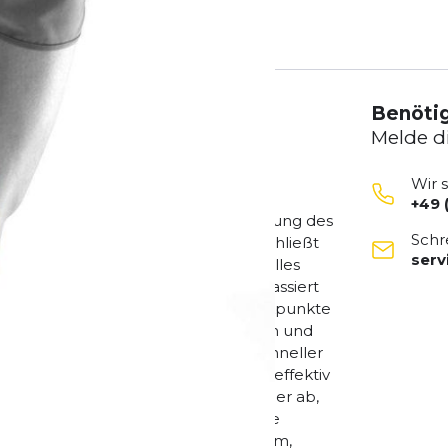
Benötig
Melde d
Wir 
+49 
, wohltuende Kompression die Bewegung des
Schr
 vor Überlastung. Die Bandage umschließt
ser
omisch geformte Pelotte, ein spezielles
terleitet. Wird das Knie bewegt, massiert
gewebe und die Muskeln. Zwei Druckpunkte
e Stimulation regt den Stoffwechsel an und
e stabilisierende Muskulatur wird schneller
d verbessert. Auf diese Weise wird effektiv
erlastungsschmerzen klingen schneller ab,
rden. Das Gestrick der Sports Knee
chen und besteht aus atmungsaktivem,