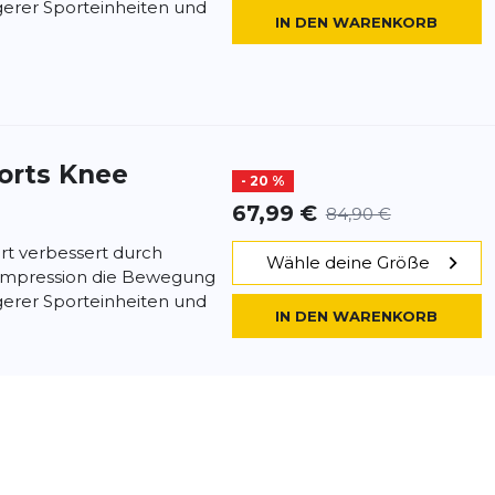
gerer Sporteinheiten und
IN DEN WARENKORB
orts
Knee
- 20 %
67,99 €
84,90 €
rt verbessert durch
Wähle deine Größe
Kompression die Bewegung
gerer Sporteinheiten und
IN DEN WARENKORB
orts
Knee
- 20 %