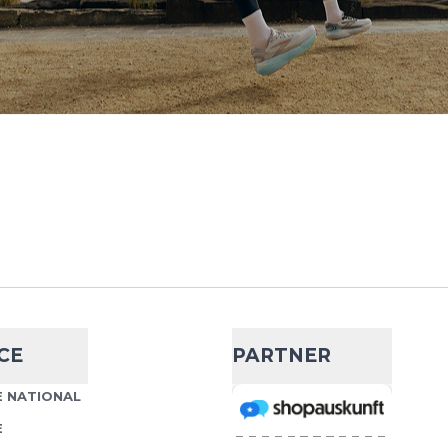
orts
- 20 %
Knee Support
35,99 €
44,90 €
eine Top-Performance! Die
Wähle deine Größe
e Support ist ein
 praktisch jeden Sport.
IN DEN WARENKORB
orts
- 11 %
Knee Support
CE
PARTNER
39,99 €
44,90 €
eine Top-Performance! Die
 NATIONAL
Wähle deine Größe
e Support ist ein
E
 praktisch jeden Sport.