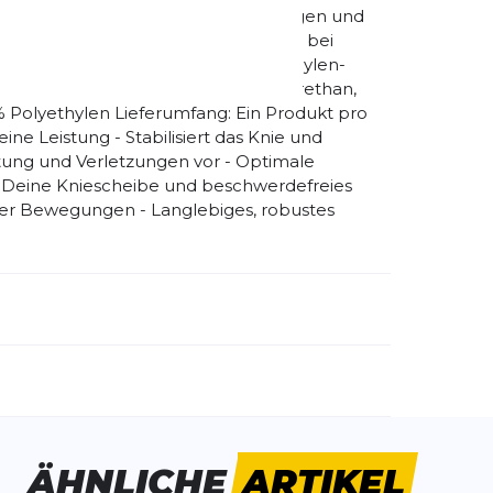
e besonders leicht, angenehm zu tragen und
d Haftzonen gewähren sicheren Sitz bei
zung: 35% Polyamid, 30% Styrol-Ethylen-
galvanisiert, 11% Elasthan, 4% Polyurethan,
% Polyethylen Lieferumfang: Ein Produkt pro
eine Leistung - Stabilisiert das Knie und
tung und Verletzungen vor - Optimale
f Deine Kniescheibe und beschwerdefreies
iner Bewegungen - Langlebiges, robustes
emdartikelnummer:
11449411260013
ivitätstyp:
Fitness
Laufen
ÄHNLICHE
ARTIKEL
hat sie mir empfohlen und seit ich sie