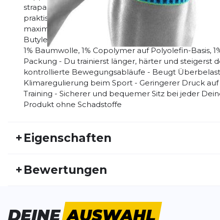
strapazierfähigem Material. Dadurch ist die Bandag
praktisch beim Sport. Ihre anatomische Passform un
maximaler Bewegungsfreiheit. Materialzusammenset
Butylen-Styrol Blockcopolymer, 17% Federstahldraht, 
1% Baumwolle, 1% Copolymer auf Polyolefin-Basis, 1
Packung - Du trainierst länger, härter und steigerst d
kontrollierte Bewegungsabläufe - Beugt Überbelas
Klimaregulierung beim Sport - Geringerer Druck au
Training - Sicherer und bequemer Sitz bei jeder De
Produkt ohne Schadstoffe
+
Eigenschaften
Artikelnummer:
BAUER20HW30005
Fr
+
Bewertungen
Geschlecht:
Unisex
Akt
Super!
DEINE
AUSWAHL
Ich hatte immer Probleme beim Laufen. Mein Bruder 