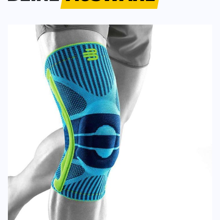
trage, habe ich keine Schmerzen mehr beim Joggen
Johanna
21.07.23
Kundenbewertung
Alles einwandfrei - Bestellung, Lieferung und Produkt
Kunde
24.08.21
Kundenbewertung
Prinzipiell sehr gut verarbeitete Bandage. Lediglich d
verursacht Brandblasen auf der Haut, wenn die Ban
Dadurch war sie für meine Zwecke unbrauchbar und 
Dankeschön an das Team von shop4runners für die 
Kunde
02.06.21
SCHREIBE EINE BEWERTUNG