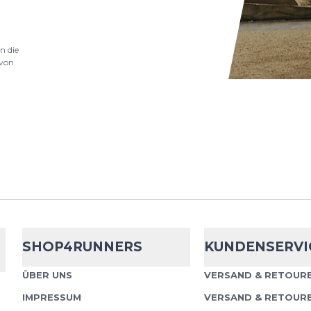
Bauerfeind Sp
n die
Compression 
von
Ein gutes Gefühl für D
Sports Compression Kne
optimaler Begleiter für
Dank nahtloser...
Bauerfeind Sp
Compression 
SHOP4RUNNERS
KUNDENSERVI
Ein gutes Gefühl für D
ÜBER UNS
VERSAND & RETOURE
Sports Compression Kne
IMPRESSUM
VERSAND & RETOUR
optimaler Begleiter für