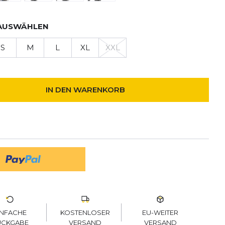
AUSWÄHLEN
S
M
L
XL
XXL
IN DEN WARENKORB
KOSTENLOSER
EU-WEITER
INFACHE
VERSAND
VERSAND
ÜCKGABE