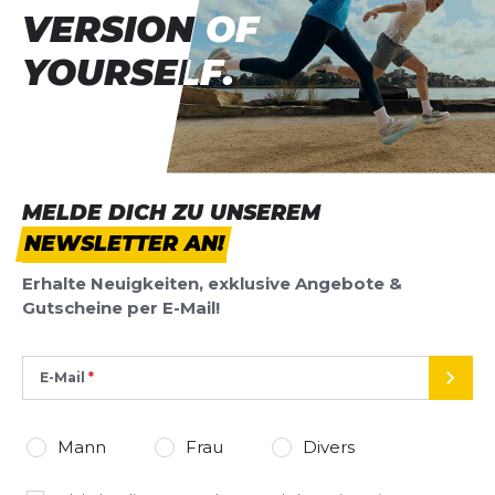
VERSION OF
VERSION OF
YOURSELF.
YOURSELF.
MELDE DICH ZU UNSEREM
NEWSLETTER AN!
Erhalte Neuigkeiten, exklusive Angebote &
Gutscheine per E-Mail!
E-Mail
SEND
Mann
Frau
Divers