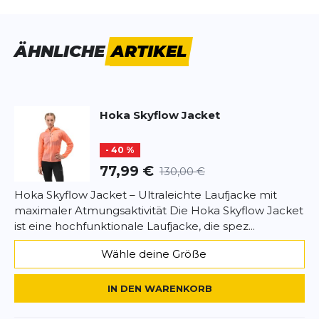
Vorname
Vorname
ÄHNLICHE
ARTIKEL
Überschrift
Überschrift
Hoka
Skyflow Jacket
Rezension
Rezension
- 40 %
77,99 €
130,00 €
Hoka Skyflow Jacket – Ultraleichte Laufjacke mit
maximaler Atmungsaktivität Die Hoka Skyflow Jacket
*
Pflichtfelder
ist eine hochfunktionale Laufjacke, die spez...
BEWERTUNG HINZUFÜGEN
Wähle deine Größe
Dieses Formular ist durch reCAPTCHA geschützt – es gelten die
IN DEN WARENKORB
Datenschutzbestimmungen
und
Nutzungsbedingungen
von
Google.