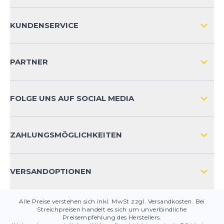
ÜBER UNS
KUNDENSERVICE
IMPRESSUM
VERSAND & RETOURE NATIONAL
KUNDENKONTOVORTEILE
PARTNER
VERSAND & RETOURE INTERNATIONAL
ZAHLUNGSARTEN
FOLGE UNS AUF SOCIAL MEDIA
HÄUFIG GESTELLTE FRAGEN
KONTAKT
ZAHLUNGSMÖGLICHKEITEN
PRODUKTSICHERHEIT
VERSANDOPTIONEN
Alle Preise verstehen sich inkl. MwSt zzgl. Versandkosten. Bei
Streichpreisen handelt es sich um unverbindliche
Preisempfehlung des Herstellers.