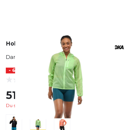
Hoka Skyflow Jacket
Damen
- 60 %
(0 Bewertungen)
0.0
51,99 €
130,00 €
Du sparst
78,01 €