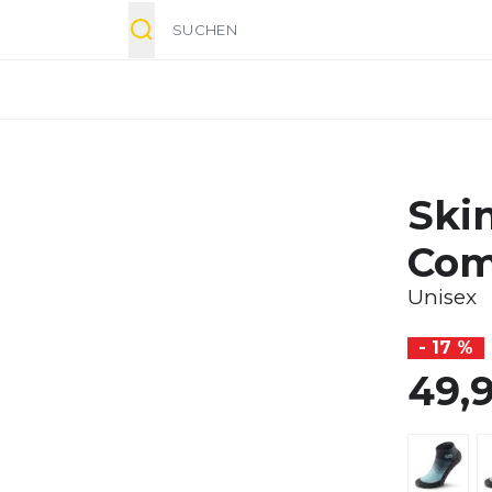
Suche
Ski
Com
Unisex
- 17 %
49,