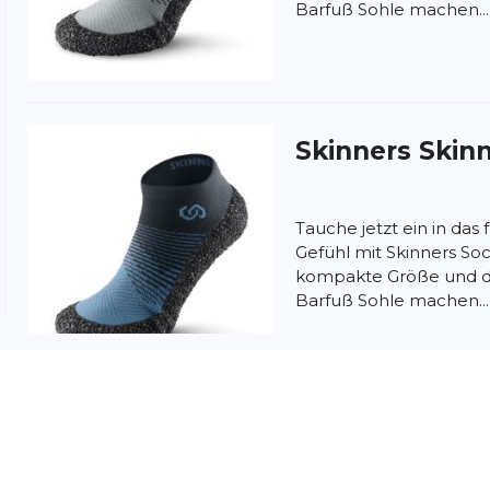
Barfuß Sohle machen...
nschutzbestimmungen
und
Nutzungsbedingungen
von
Skinners
Skinn
Tauche jetzt ein in das
Gefühl mit Skinners So
kompakte Größe und d
Barfuß Sohle machen...
Skinners
Skinn