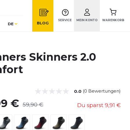
SERVICE
MEIN KONTO
WARENKORB
Sprache
BLOG
DE
nners Skinners 2.0
fort
(0 Bewertungen)
0.0
99 €
59,90 €
Du sparst
9,91 €