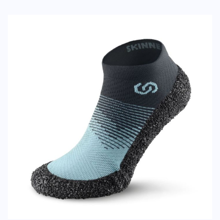
Deine Bewert
Skinners 2.0 Comfort
Produktbew
Vorname
Vorname
Überschrift
Überschrift
Rezension
Rezension
*
Pflichtfelder
BEWERTUNG HINZUFÜGEN