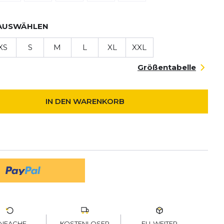
AUSWÄHLEN
XS
S
M
L
XL
XXL
Größentabelle
IN DEN WARENKORB
KOSTENLOSER
EU-WEITER
INFACHE