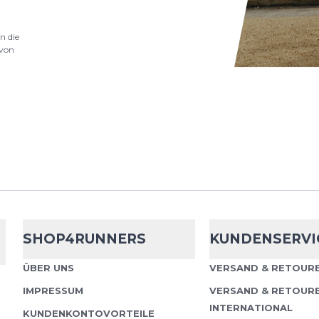
Skinners
Skinn
n die
Compression
von
Tauche jetzt ein in das
Gefühl mit Skinners So
kompakte Größe und d
Barfuß Sohle machen...
Skinners
Skinn
Compression
SHOP4RUNNERS
KUNDENSERVI
Tauche jetzt ein in das
ÜBER UNS
VERSAND & RETOURE
Gefühl mit Skinners So
IMPRESSUM
VERSAND & RETOUR
kompakte Größe und d
INTERNATIONAL
KUNDENKONTOVORTEILE
Barfuß Sohle machen...