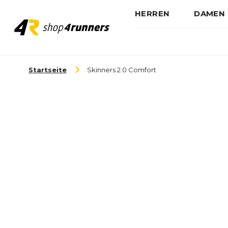
HERREN
DAMEN
Zum Inhalt springen
Startseite
Skinners 2.0 Comfort