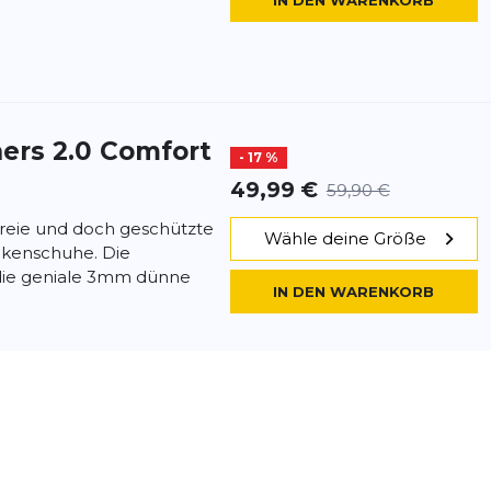
IN DEN WARENKORB
ers 2.0 Comfort
- 17 %
49,99 €
59,90 €
 freie und doch geschützte
Wähle deine Größe
ckenschuhe. Die
ie geniale 3mm dünne
IN DEN WARENKORB
ers 2.0 Comfort
- 17 %
49,99 €
59,90 €