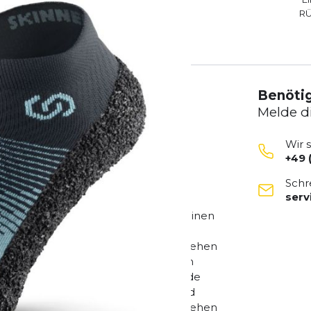
R
Benötig
Melde d
Wir 
+49 
efühl mit Skinners Sockenschuhe. Die
Schr
ß Sohle machen aus den Skinners
ser
ervorragender Grip und Schutz bei
rst du alle Muskeln und Gelenke in deinen
eschützt. Das ideale Allround
aziergänge, Fitness & Sport, Gassi Gehen
chuhe im Sommer oder im Winter zum
Du wirst für jede Jahreszeit passende
kenschuhe finden! Das ideale Allround
aziergänge, Fitness & Sport, Gassi Gehen