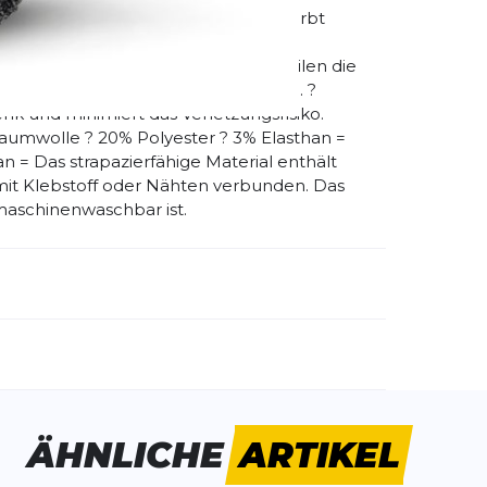
he. Übrigens, die schwarze Sohle färbt
der ähnlich - Skinners Sockenschuhe
tzlich profitierst du von allen Vorteilen die
latur. ? trainiert Bänder und Sehnen. ?
lenk und minimiert das Verletzungsrisiko.
umwolle ? 20% Polyester ? 3% Elasthan =
n = Das strapazierfähige Material enthält
 mit Klebstoff oder Nähten verbunden. Das
maschinenwaschbar ist.
emdartikelnummer:
comfort-aqua
ivitätstyp:
Fitness
Freizeit
ÄHNLICHE
ARTIKEL