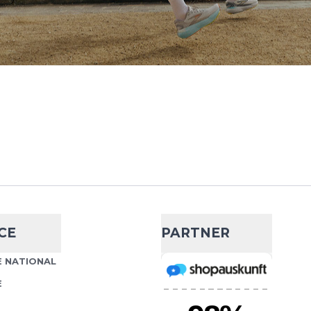
ers 2.0
- 25 %
44,99 €
59,90 €
 freie und doch geschützte
Wähle deine Größe
ckenschuhe. Die
ie geniale 3mm dünne
IN DEN WARENKORB
ers 2.0
- 42 %
CE
PARTNER
34,99 €
59,90 €
 freie und doch geschützte
 NATIONAL
Wähle deine Größe
ckenschuhe. Die
E
ie geniale 3mm dünne
IN DEN WARENKORB