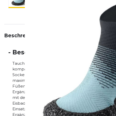
Beschreibung
Eigenschaften
Bewertungen
-
Beschreibung
Tauche jetzt ein in das freie und doch geschützte G
kompakte Größe und die geniale 3mm dünne Barfu
Sockenschuhen den perfekten Begleiter für dich. H
maximalen Komfort! Zusätzlich mobilisierst & trainie
Füßen. Eben fast wie Barfuß, dennoch hygienisch & g
Ergänzungsschuhwerk für deinen Alltag: Wandern, Sp
mit dem Hund oder als richtig komfortable Bades
Eisbaden. Sockenschuhe sind ein Minimalschuhwerk! 
Einsatzbereiche/ Aktivitäten für das Tragen von Soc
Ergänzungsschuhwerk für deinen Alltag: Wandern, Sp