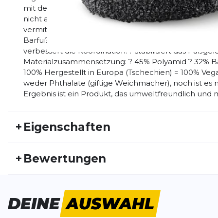
mit dem Hund oder als richtig komfortable Badeschu
nicht ab und hinterlässt keine Spuren auf Parkett o
vermitteln dir ein komplett neues Laufgefühl und zusä
Barfuß Gehen mit sich bringt: ? kräftigt die Fußmusku
verbessert die Koordination. ? stabilisiert das Fußge
Materialzusammensetzung: ? 45% Polyamid ? 32% Ba
100% Hergestellt in Europa (Tschechien) = 100% Vega
weder Phthalate (giftige Weichmacher), noch ist es
Ergebnis ist ein Produkt, das umweltfreundlich und 
+
Eigenschaften
Artikelnummer:
SKN23FS30001
Fr
+
Bewertungen
Geschlecht:
Unisex
Akt
Bisher hat noch niemand dieses Produkt bewertet.
DEINE
AUSWAHL
SCHREIBE EINE BEWERTUNG