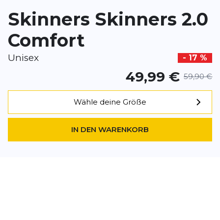
Skinners Skinners 2.0
Dieses Formular ist durch reCAPTCHA geschützt – es gelten die
Date
Google.
Comfort
Unisex
- 17 %
49,99 €
59,90 €
Wähle deine Größe
IN DEN WARENKORB