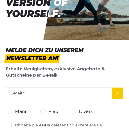
VERSION OF
VERSION OF
YOURSELF.
YOURSELF.
MELDE DICH ZU UNSEREM
NEWSLETTER AN!
Erhalte Neuigkeiten, exklusive Angebote &
Gutscheine per E-Mail!
E-Mail
SEND
Mann
Frau
Divers
Ich habe die
AGBs
gelesen und akzeptiere sie.