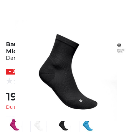
Bauerfeind Sports Run Ultralight
Mid Cut Socks
Damen
- 20 %
(0 Bewertungen)
0.0
19,99 €
24,90 €
Du sparst
4,91 €