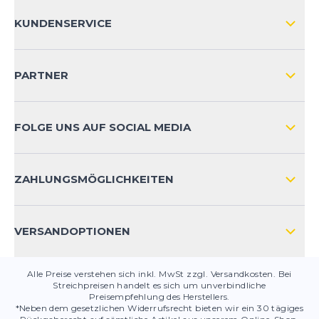
ÜBER UNS
KUNDENSERVICE
IMPRESSUM
VERSAND & RETOURE NATIONAL
KUNDENKONTOVORTEILE
PARTNER
VERSAND & RETOURE INTERNATIONAL
ZAHLUNGSARTEN
FOLGE UNS AUF SOCIAL MEDIA
HÄUFIG GESTELLTE FRAGEN
KONTAKT
ZAHLUNGSMÖGLICHKEITEN
PRODUKTSICHERHEIT
VERSANDOPTIONEN
Alle Preise verstehen sich inkl. MwSt zzgl. Versandkosten. Bei
Streichpreisen handelt es sich um unverbindliche
Preisempfehlung des Herstellers.
*Neben dem gesetzlichen Widerrufsrecht bieten wir ein 30 tägiges