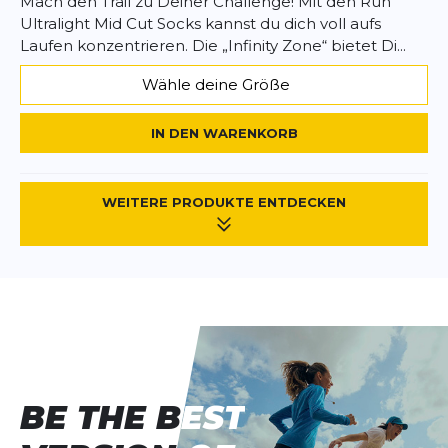
Mach den Trail zu Deiner Challenge! Mit den Run
Ultralight Mid Cut Socks kannst du dich voll aufs
Laufen konzentrieren. Die „Infinity Zone“ bietet Di...
Wähle deine Größe
IN DEN WARENKORB
WEITERE PRODUKTE ENTDECKEN
BE THE BEST
BE THE BEST