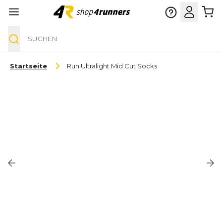
Suche
Zum Inhalt springen
Startseite
Run Ultralight Mid Cut Socks