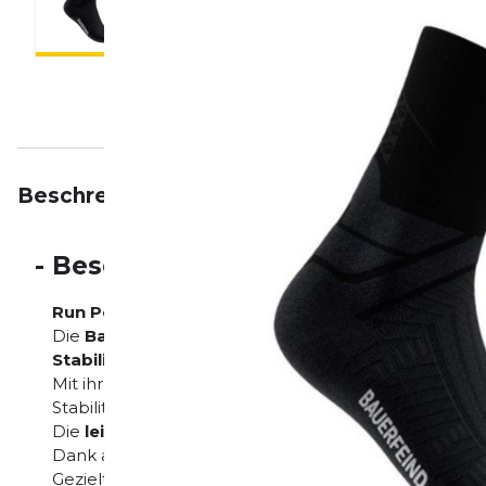
Beschreibung
Eigenschaften
Bewertungen
-
Beschreibung
Run Performance Mid Cut Socks
Die
Bauerfeind Run Performance Mid Cut Socks
b
Stabilität und Bewegungsfreiheit
.
Mit ihrer mittelhohen Passform unterstützen sie den
Stabilität.
Die
leichte Kompression
reduziert Muskelvibratione
Dank atmungsaktiver Materialien bleiben deine Fü
Gezielte Polsterungen schützen vor Blasen und Druc