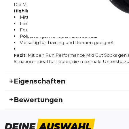
Die Mid Cut Socks sind vielseitig einsetzbar – vom t
Highlights:
Mittelhohe Passform für zusätzlichen Halt
Leichte Kompression zur Unterstützung der Musk
Feuchtigkeitsableitend und atmungsaktiv
Polsterungen für optimalen Schutz
Vielseitig für Training und Rennen geeignet
Fazit:
Mit den Run Performance Mid Cut Socks genieß
Situation – ideal für Läufer, die maximale Unterstüt
+
Eigenschaften
Artikelnummer:
BAUER25HW20025
Fr
+
Bewertungen
Geschlecht:
Damen
Akt
Lange und chaotische Lieferzeit und Lieferung
DEINE
AUSWAHL
Die Socken sind gut und der Preis ist weit günstiger 