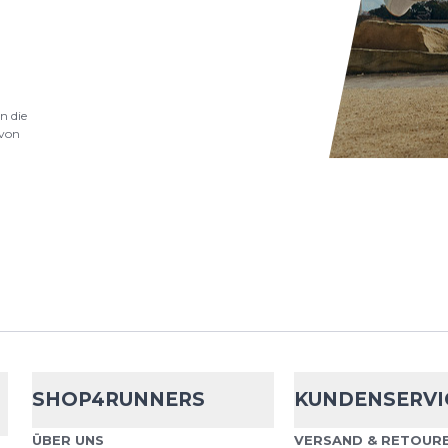
.
Cep
Core Run 
n die
Core Run Mid Cut Socks 
von
für anspruchsvolle Spor
Menschen, die auf höch
setzen. Mit...
Cep
Core Run 
Core Run Mid Cut Socks 
SHOP4RUNNERS
KUNDENSERVI
für anspruchsvolle Spor
Menschen, die auf höch
ÜBER UNS
VERSAND & RETOURE