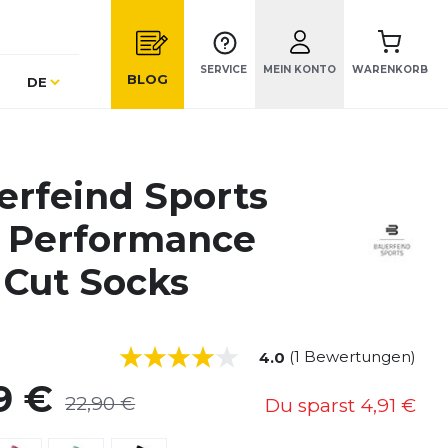
SERVICE
MEIN KONTO
WARENKORB
Sprache
BLOG
DE
erfeind Sports
 Performance
 Cut Socks
(1 Bewertungen)
4.0
9 €
22,90 €
Du sparst
4,91 €