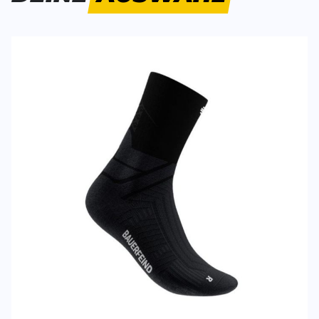
Leider war die Lieferung mit GLS ärgerlich.
BB
07.06.26
SCHREIBE EINE BEWERTUNG
Deine Bewert
Run Performance Mid Cut Socks
Produktbew
Vorname
Vorname
Überschrift
Überschrift
Rezension
Rezension