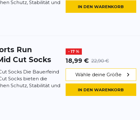
hen Schutz, Stabilität und
IN DEN WARENKORB
orts
Run
- 17 %
Mid Cut Socks
18,99 €
22,90 €
ut Socks Die Bauerfeind
Wähle deine Größe
ut Socks bieten die
hen Schutz, Stabilität und
IN DEN WARENKORB
orts
Run
- 20 %