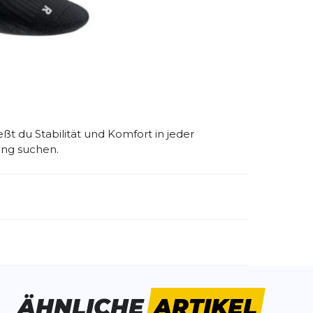
äglichen Training bis zum Wettkampf.
ulatur
t du Stabilität und Komfort in jeder
zung suchen.
emdartikelnummer:
70001123
ivitätstyp:
Laufen
Triathlon
ÄHNLICHE
ARTIKEL
wie im Laden.