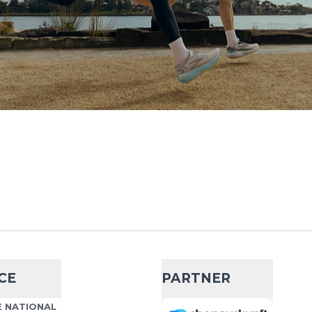
Mid Cut Socks
- 11 %
19,99 €
22,50 €
5.0 ist die perfekte Wahl
Wähle deine Größe
tler und aktive
ste Qualität und Leistung
IN DEN WARENKORB
Mid Cut Socks
- 11 %
19,99 €
22,50 €
5.0 ist die perfekte Wahl
CE
PARTNER
Wähle deine Größe
tler und aktive
ste Qualität und Leistung
 NATIONAL