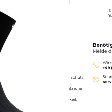
E
R
Benötig
Melde d
Wir 
+49 
Schr
ieten die perfekte Balance zwischen Schutz,
ser
 Knöchelbereich und sorgen für zusätzliche
n und unterstützt die Leistungsfähigkeit.
ße trocken und angenehm kühl.
kstellen.