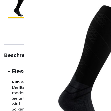
Beschreibung
Eigenschaften
Bewertungen
-
Beschreibung
Run Performance Compression Socks wadenhoc
Die
Bauerfeind Run Performance Compression S
modernste
Kompressionstechnologie
mit maxima
Sie unterstützen die Blutzirkulation, wodurch die Mus
wird.
So kannst du länger durchhalten und deine Beine fü