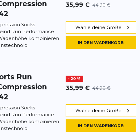
Compression
35,99 €
44,90 €
-42
ression Socks
Wähle deine Größe
eind Run Performance
 Wadenhöhe kombinieren
IN DEN WARENKORB
stechnolo...
orts
Run
- 20 %
Compression
35,99 €
44,90 €
-42
ression Socks
Wähle deine Größe
eind Run Performance
 Wadenhöhe kombinieren
IN DEN WARENKORB
stechnolo...