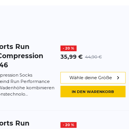
orts
Run
- 20 %
Compression
35,99 €
44,90 €
-46
ression Socks
Wähle deine Größe
eind Run Performance
 Wadenhöhe kombinieren
IN DEN WARENKORB
stechnolo...
orts
Run
- 20 %