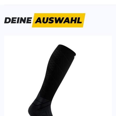
Bisher hat noch niemand dieses Produkt bewertet.
DEINE
AUSWAHL
SCHREIBE EINE BEWERTUNG
Deine Bewert
Run Performance Compression
Produktbew
Socks - EU 43-46
Vorname
Vorname
Überschrift
Überschrift
Rezension
Rezension