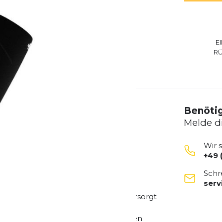
E
R
Benötig
Melde d
Wir 
+49 
h
Schr
ocks
in Wadenhöhe kombinieren
ser
lem Tragekomfort.
kulatur effizienter mit Sauerstoff versorgt
hlen sich auch nach intensiven Läufen