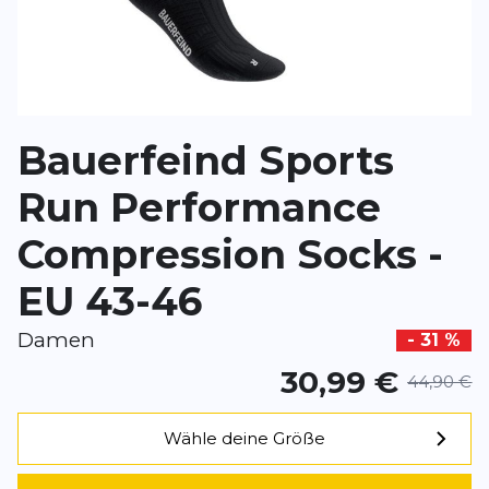
*
Pflichtfelder
BEWERTUNG HINZUFÜGEN
Bauerfeind Sports
Dieses Formular ist durch reCAPTCHA geschützt – es gelten die
Date
Google.
Run Performance
Compression Socks -
EU 43-46
Damen
- 31 %
30,99 €
44,90 €
Wähle deine Größe