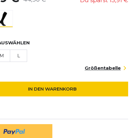
Du sparst
13,91 €
AUSWÄHLEN
M
L
Größentabelle
IN DEN WARENKORB