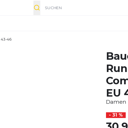
Suche
 43-46
Bau
Run
Com
EU 
Damen
- 31 %
30,