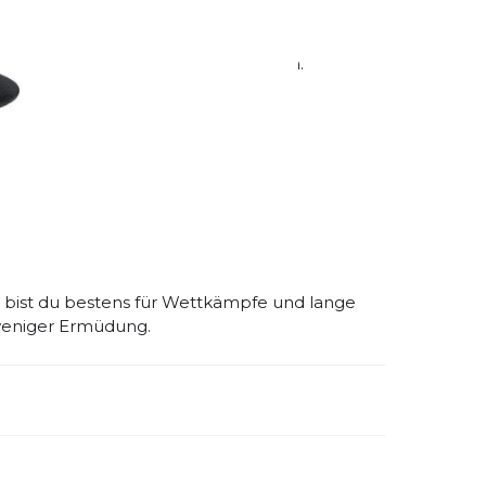
ionen und beugt Überlastungen vor.
d sorgt für ein angenehmes Fußklima.
g und garantiert festen Halt ohne
bist du bestens für Wettkämpfe und lange
 weniger Ermüdung.
emdartikelnummer:
70001097
ivitätstyp:
Laufen
Triathlon