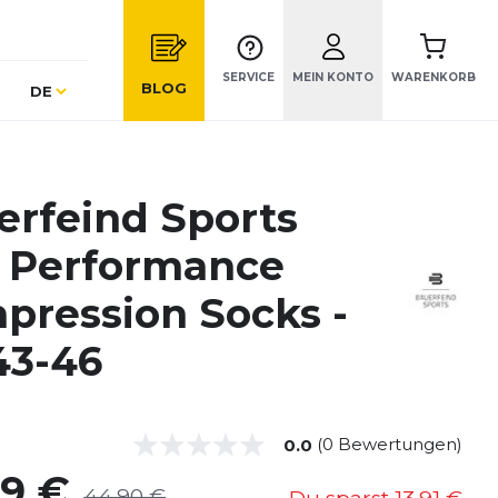
SERVICE
MEIN KONTO
WARENKORB
Sprache
BLOG
DE
erfeind Sports
 Performance
pression Socks -
43-46
(0 Bewertungen)
0.0
99 €
44,90 €