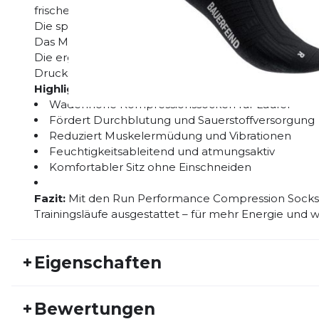
frischer an.
Die spezielle Strickstruktur reduziert Muskelvibrat
Das Material ist atmungsaktiv, schnell trocknend un
Die ergonomische Passform verhindert Blasenbildun
Druckstellen.
Highlights:
Wadenhohe Kompressionssocken für Läufer
Fördert Durchblutung und Sauerstoffversorgung
Reduziert Muskelermüdung und Vibrationen
Feuchtigkeitsableitend und atmungsaktiv
Komfortabler Sitz ohne Einschneiden
Fazit:
Mit den Run Performance Compression Socks 
Trainingsläufe ausgestattet – für mehr Energie und
+
Eigenschaften
Artikelnummer:
BAUER25HW20012
Fr
+
Bewertungen
Geschlecht:
Damen
Akt