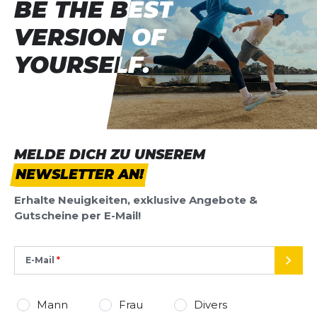
BE THE BEST
BE THE BEST
VERSION OF
VERSION OF
YOURSELF.
YOURSELF.
MELDE DICH ZU UNSEREM
NEWSLETTER AN!
Erhalte Neuigkeiten, exklusive Angebote &
Gutscheine per E-Mail!
E-Mail
SEND
Mann
Frau
Divers