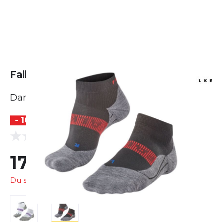
Falke RU 4 Endurance Cool Short
Damen
- 10 %
(0 Bewertungen)
0.0
17,99 €
20,00 €
Du sparst
2,01 €