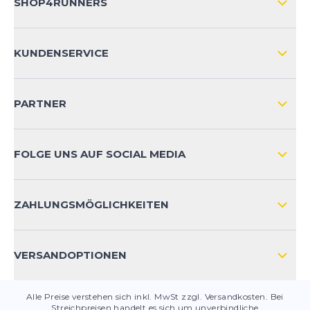
SHOP4RUNNERS
ÜBER UNS
KUNDENSERVICE
IMPRESSUM
VERSAND & RETOURE NATIONAL
KUNDENKONTOVORTEILE
PARTNER
VERSAND & RETOURE INTERNATIONAL
ZAHLUNGSARTEN
FOLGE UNS AUF SOCIAL MEDIA
HÄUFIG GESTELLTE FRAGEN
KONTAKT
ZAHLUNGSMÖGLICHKEITEN
PRODUKTSICHERHEIT
VERSANDOPTIONEN
Alle Preise verstehen sich inkl. MwSt zzgl. Versandkosten. Bei
Streichpreisen handelt es sich um unverbindliche