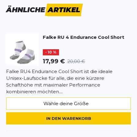
Vorname
Vorname
Laufgefühl.
ÄHNLICHE
ARTIKEL
Highlights:
Kurze Schafthöhe für maximale
Überschrift
Überschrift
Bewegungsfreiheit
Mittlere Polsterung für ausgewogenen Komfort
Falke
RU 4 Endurance Cool Short
Feuchtigkeitsableitende 3-Lagen-Konstruktion
Rezension
Rezension
Kühlende Funktionsfasern
- 10 %
Anatomische Links-/Rechts-Passform
17,99 €
20,00 €
Fazit:
Falke RU4 Endurance Cool Short ist die ideale
Die Falke RU4 Endurance Cool Short sind perfekt
Unisex-Laufsocke für alle, die eine kürzere
*
Pflichtfelder
für Läuferinnen und Läufer, die eine leichte,
Schafthöhe mit maximaler Performance
atmungsaktive und leistungsstarke Kurzsocke
kombinieren möchten....
suchen.
BEWERTUNG HINZUFÜGEN
Wähle deine Größe
Dieses Formular ist durch reCAPTCHA geschützt – es gelten die
Datenschutzbestimmungen
und
Nutzungsbedingungen
von
IN DEN WARENKORB
Google.