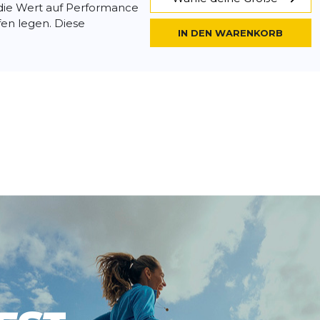
, die Wert auf Performance
en legen. Diese
IN DEN WARENKORB
h Waist 8in
- 33 %
39,99 €
60,00 €
t 8in Sprinter ist die
Wähle deine Größe
, die Wert auf Performance
en legen. Diese
IN DEN WARENKORB