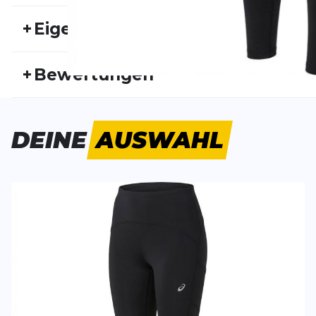
+
Eigenschaften
Artikelnummer:
ASI26FS20083
Fr
+
Bewertungen
Geschlecht:
Damen
Akt
Bisher hat noch niemand dieses Produkt bewertet.
DEINE
AUSWAHL
SCHREIBE EINE BEWERTUNG
Deine Bewert
Road High Waist Tight
Produktbew
Vorname
Vorname
Überschrift
Überschrift