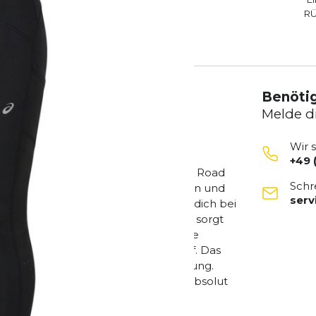
R
Benötig
Melde d
Wir 
+49 
CS Road High Waist Tight. Die ASICS Road
Schr
ickelt, die Wert auf einen extra hohen und
ser
ompression und sorgt dafür, dass du dich bei
ohe Bund stützt die Körpermitte und sorgt
tscht. Eine diskrete, schweißresistente
tigkeit und bietet schnellen Zugriff. Das
uskulatur für eine verzögerte Ermüdung.
chritten oder intensivem Stretching absolut