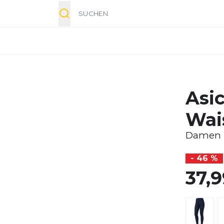
Suche
Asi
Wai
Damen
- 46 %
37,