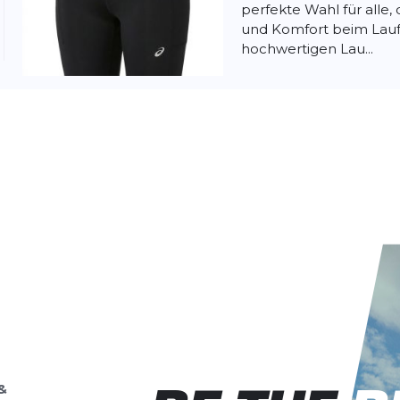
perfekte Wahl für alle
und Komfort beim Lauf
hochwertigen Lau...
Asics
Road Hig
Sprinter
Die Asics Road High Wais
perfekte Wahl für alle
und Komfort beim Lauf
hochwertigen Lau...
&