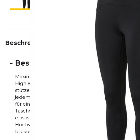
Beschreibung
Eigenschaften
Bewertungen
-
Beschreibung
Maximaler Support & Schmeichelhafte Passform: ASI
High Waist Tight wurde speziell für Läuferinnen entw
stützenden Bund legen. Sie bietet eine exzellente K
jedem Kilometer sicher und wohl fühlst. Der extra h
für eine vorteilhafte Passform, die garantiert nicht ru
Tasche am Rücken schützt deine Elektronik vor Feuch
elastische Material formt und unterstützt die Beinm
Hochwertiges Material, das selbst bei tiefen Ausfalls
blickdicht bleibt.