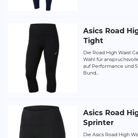
Asics
Road Hig
Tight
Die Road High Waist Cap
Wahl für anspruchsvoll
auf Performance und St
Bund...
nschutzbestimmungen
und
Nutzungsbedingungen
von
Asics
Road Hig
Sprinter
Die Asics Road High Wais