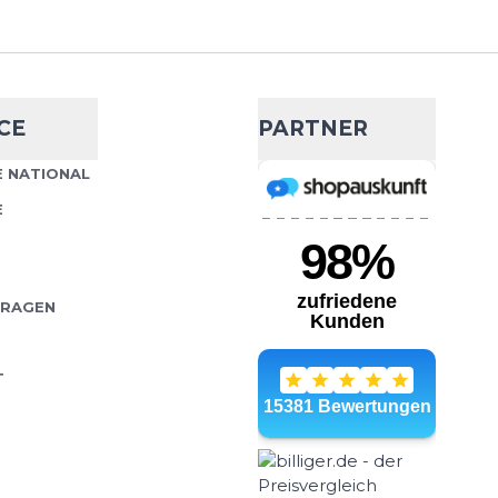
ights
- 10 %
CE
PARTNER
80,10 €
89,00 €
sind klassische Allround-
 NATIONAL
Wähle deine Größe
Training und Wettkampf als
E
tunden zu Hause geeignet
IN DEN WARENKORB
FRAGEN
T
Shorts Loose Fit
59,95 €
t sind die ideale Wahl für
Wähle deine Größe
r, die maximalen Komfort
 schätzen. Der lockere