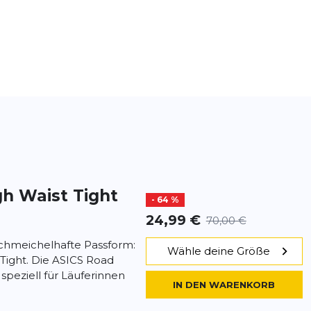
h Waist Tight
- 64 %
24,99 €
70,00 €
chmeichelhafte Passform:
Wähle deine Größe
Tight. Die ASICS Road
speziell für Läuferinnen
IN DEN WARENKORB