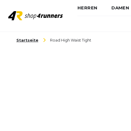
HERREN
DAMEN
Zum Inhalt springen
Startseite
Road High Waist Tight