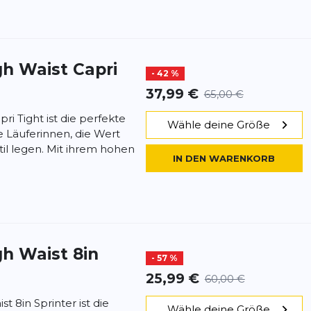
h Waist Capri
- 42 %
37,99 €
65,00 €
ri Tight ist die perfekte
Wähle deine Größe
e Läuferinnen, die Wert
il legen. Mit ihrem hohen
IN DEN WARENKORB
h Waist 8in
- 57 %
25,99 €
60,00 €
t 8in Sprinter ist die
Wähle deine Größe