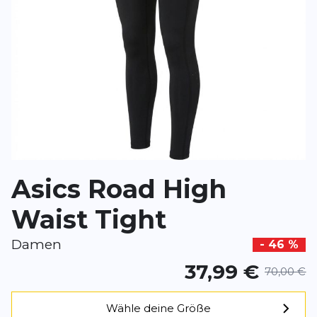
Rezension
Rezension
*
Pflichtfelder
BEWERTUNG HINZUFÜGEN
Asics Road High
Dieses Formular ist durch reCAPTCHA geschützt – es gelten die
Date
Google.
Waist Tight
Damen
- 46 %
37,99 €
70,00 €
Wähle deine Größe