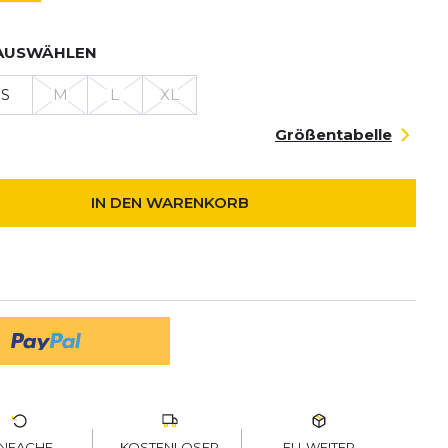
AUSWÄHLEN
S
M
L
XL
Größentabelle
IN DEN WARENKORB
KOSTENLOSER
EU-WEITER
INFACHE