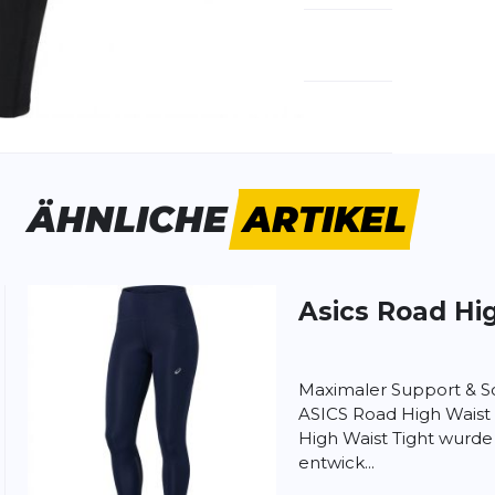
emdartikelnummer:
2012C968-001
ivitätstyp:
Fitness
Laufen
ÄHNLICHE
ARTIKEL
Asics
Road Hig
ung:
ertung
Maximaler Support & S
ASICS Road High Waist 
High Waist Tight wurde 
entwick...