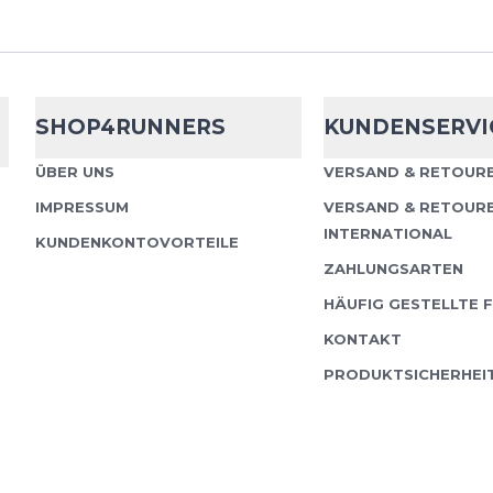
Fusion
Long T
SHOP4RUNNERS
KUNDENSERVI
Die Fusion Long Tights 
ÜBER UNS
VERSAND & RETOURE
Tights, die sowohl für 
IMPRESSUM
VERSAND & RETOUR
auch für entspannte S
INTERNATIONAL
KUNDENKONTOVORTEILE
sind....
ZAHLUNGSARTEN
HÄUFIG GESTELLTE 
KONTAKT
PRODUKTSICHERHEI
Cep
Core Run 
Die CEP Shorts Loose Fi
Läuferinnen und Läufe
und Bewegungsfreiheit