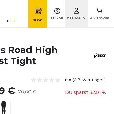
SERVICE
MEIN KONTO
WARENKORB
Sprache
BLOG
DE
cs Road High
st Tight
(0 Bewertungen)
0.0
99 €
70,00 €
Du sparst
32,01 €