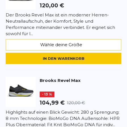
Exzellente Traktion mit Green
120,00 €
Rubber-Außensohle
Der Brooks Revel Max ist ein moderner Herren-
Neutrallaufschuh, der Komfort, Style und
*
Pflichtfelder
Die Green Rubber-Außensohle des Revel Max
Performance miteinander verbindet. Er eignet sich
bietet hervorragende Traktion auf verschiedenen
sowohl für l...
BEWERTUNG HINZUFÜGEN
Untergründen. Die umweltfreundliche
Gummimischung verbessert nicht nur die
Wähle deine Größe
Dieses Formular ist durch reCAPTCHA geschützt – es gelten die
Griffigkeit, sondern ist auch abnutzungsresistent,
Datenschutzbestimmungen
und
Nutzungsbedingungen
von
was die Langlebigkeit des Schuhs erhöht. Das
IN DEN WARENKORB
Google.
ausgeklügelte Profil sorgt für Stabilität und
Sicherheit, egal ob Du auf Asphalt, Kies oder
Schotter läufst.
Brooks
Revel Max
Optimale Passform dank Fit Knit-
- 13 %
Obermaterial
104,99 €
120,00 €
Das Fit Knit-Obermaterial umschmeichelt Deinen
Highlights auf einen Blick Gewicht: 280 g Sprengung:
Fuß wie eine zweite Haut und bietet einen
8 mm Technologie: BioMoGo DNA Außensohle: HPR
sicheren und bequemen Sitz ohne Druckstellen.
Plus Obermaterial: Fit Knit BioMoGo DNA für indiv...
Die atmungsaktive Strickkonstruktion sorgt dafür,