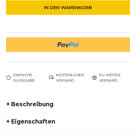
IN DEN WARENKORB
EINFACHE
KOSTENLOSER
EU-WEITER
RÜCKGABE
VERSAND
VERSAND
+
Beschreibung
Highlights auf einen Blick
+
Eigenschaften
Gewicht: 290 g
Artikelnummer:
BRK26FS10062