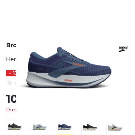
Brooks Revel Max
Herren
- 13 %
BESTSELLER
(0 Bewertungen)
0.0
104,99 €
120,00 €
Du sparst
15,01 €