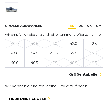
GRÖSSE AUSWÄHLEN
EU
US
UK
CM
Wir empfehlen diesen Schuh eine Nummer größer zu nehmen
40.0
40.5
41.0
42.0
42.5
43.0
44.0
44.5
45.0
45.5
46.0
46.5
47.5
48.5
49.5
Größentabelle
Wir können dir helfen, deine Größe zu finden.
FINDE DEINE GRÖSSE