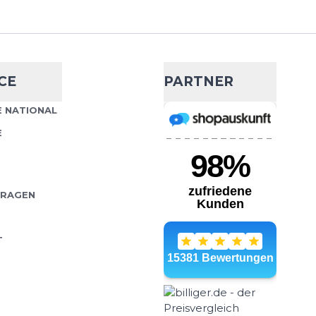
rts
- 10 %
CE
PARTNER
72,00 €
80,00 €
rmaler Passform, die sich
 NATIONAL
Wähle deine Größe
ufen, Training, Padel-Tennis
E
3 Shorts Pocket verfügt...
IN DEN WARENKORB
FRAGEN
T
rts
- 10 %
60,30 €
67,00 €
und-Kurze Tights für
Wähle deine Größe
eal für den Sommer als