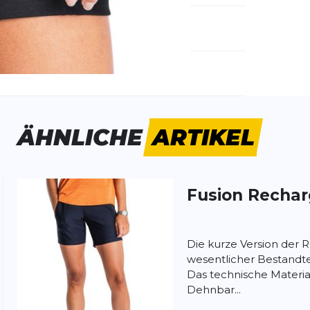
emdartikelnummer:
0290-black
ivitätstyp:
Laufen
Outdoor
ÄHNLICHE
ARTIKEL
Fusion
Rechar
ung:
ertung
Die kurze Version der R
wesentlicher Bestandte
Das technische Materia
Dehnbar...