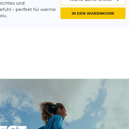
eichtes und
efühl – perfekt für warme
IN DEN WARENKORB
iv...
mily Shorts
- 60 %
13,99 €
34,90 €
 Damen von Endurance
Wähle deine Größe
eichtes und
efühl – perfekt für warme
IN DEN WARENKORB
iv...