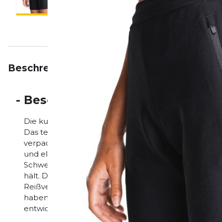
Beschreibung
Eigenschaften
Bewertungen
-
Beschreibung
Die kurze Version der Recharge Pants ist ein wesentl
Das technische Material bietet unbeschreibliche Deh
verpackt in einem klassischen Design. Die Womens 
und elastischen Recharge-Stoff produziert, der opti
Schweißtransport und hohe Trocknungseigenschaften 
hält. Der Taillenbund mit integriertem Kordelzug erm
Reißverschlusstaschen sorgen dafür, dass Sie immer
haben. Der Stoff, aus dem die Herren Recharge Sho
entwickelt, gestrickt und gefärbt.