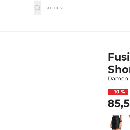
Suche
Fus
Sho
Damen
- 10 %
85,