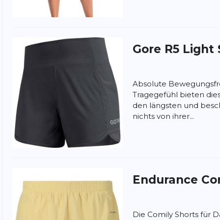
Gore
R5 Light
Absolute Bewegungsfrei
Tragegefühl bieten dies
den längsten und besc
nichts von ihrer...
nschutzbestimmungen
und
Nutzungsbedingungen
von
Endurance
Co
Die Comily Shorts für