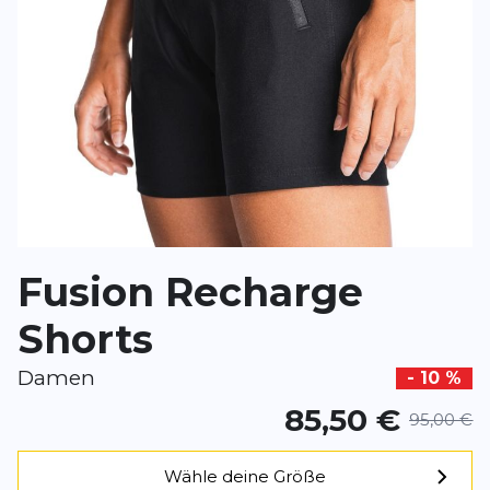
Rezension
Rezension
*
Pflichtfelder
BEWERTUNG HINZUFÜGEN
Fusion Recharge
Dieses Formular ist durch reCAPTCHA geschützt – es gelten die
Date
Google.
Shorts
Damen
- 10 %
85,50 €
95,00 €
Wähle deine Größe