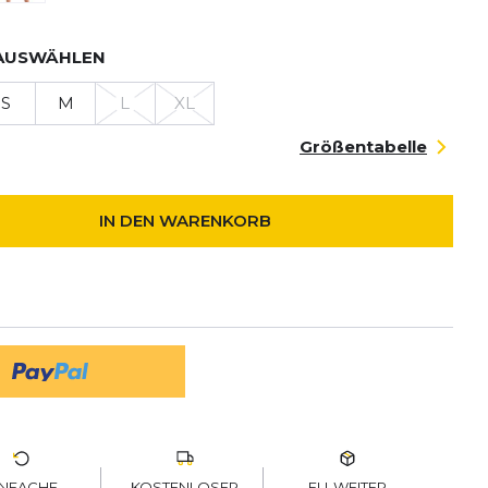
AUSWÄHLEN
S
M
L
XL
Größentabelle
IN DEN WARENKORB
KOSTENLOSER
EU-WEITER
INFACHE