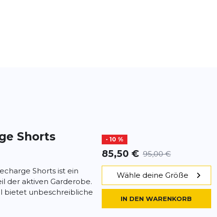
ge Shorts
- 10 %
85,50 €
95,00 €
echarge Shorts ist ein
Wähle deine Größe
il der aktiven Garderobe.
l bietet unbeschreibliche
IN DEN WARENKORB