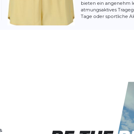
bieten ein angenehm l
atmungsaktives Trageg
Tage oder sportliche Akt
Endurance
Co
Die Comily Shorts für
bieten ein angenehm l
atmungsaktives Trageg
Tage oder sportliche Akt
&