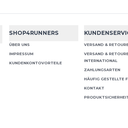
Fusion
C3 Sho
SHOP4RUNNERS
KUNDENSERVI
Eine lange Shorts in no
ÜBER UNS
VERSAND & RETOURE
für fast alles eignet: La
IMPRESSUM
VERSAND & RETOUR
- was auch immer. Die C
INTERNATIONAL
KUNDENKONTOVORTEILE
ZAHLUNGSARTEN
HÄUFIG GESTELLTE 
KONTAKT
PRODUKTSICHERHEI
Fusion
C3 Sho
Unsere klassische Allro
Damen und Herren – id