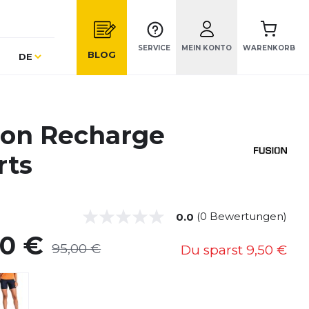
SERVICE
MEIN KONTO
WARENKORB
Sprache
BLOG
DE
ion Recharge
rts
(0 Bewertungen)
0.0
50 €
95,00 €
Du sparst
9,50 €