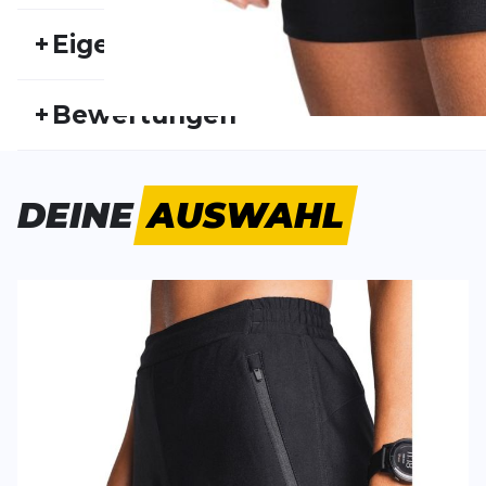
+
Eigenschaften
Artikelnummer:
FUS25FS20023
Fr
+
Bewertungen
Geschlecht:
Damen
Akt
Bisher hat noch niemand dieses Produkt bewertet.
DEINE
AUSWAHL
SCHREIBE EINE BEWERTUNG
Deine Bewert
Recharge Shorts
Produktbew
Vorname
Vorname
Überschrift
Überschrift