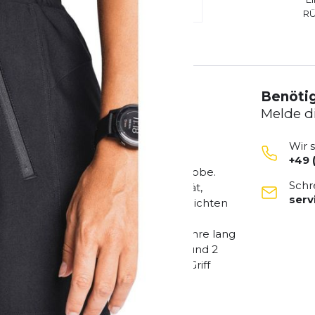
R
Benötig
Melde d
Wir 
+49 
icher Bestandteil der aktiven Garderobe.
Schr
nbarkeit, Komfort und Funktionalität,
ser
Recharge Shorts sind aus unserem leichten
male Beweglichkeit, aktiven
in einer Shorts bietet und viele Jahre lang
öglicht eine individuelle Passform, und 2
 Ihre persönlichen Gegenstände im Griff
rts genäht sind, wurde in Dänemark