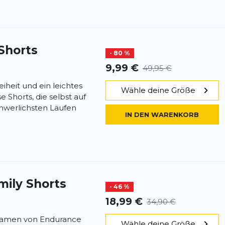
 Shorts
- 80 %
9,99 €
49,95 €
heit und ein leichtes
Wähle deine Größe
e Shorts, die selbst auf
hwerlichsten Läufen
IN DEN WARENKORB
mily Shorts
- 46 %
18,99 €
34,90 €
 Damen von Endurance
Wähle deine Größe