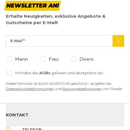
NEWSLETTER AN!
Dieses Formular ist durch reCAPTCHA geschützt – es gelten die
Datenschutzbestimmungen
und
Nutzungsbedingungen
von
Erhalte Neuigkeiten, exklusive Angebote &
Google.
Gutscheine per E-Mail!
E-Mail
SEND
Mann
Frau
Divers
Ich habe die
AGBs
gelesen und akzeptiere sie.
Dieses Formular ist durch reCAPTCHA geschützt – es gelten die
Datenschutzbestimmungen
und
Nutzungsbedingungen
von Google.
KONTAKT
TELEFON