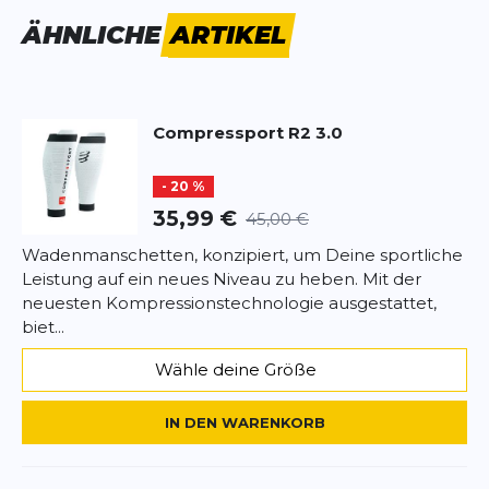
Ihre Leistung steigern und für schnelle Erholung
SCHREIBE EINE BEWERTUNG
ÄHNLICHE
ARTIKEL
sorgen. Entscheiden Sie sich für den R2 3.0 von
Compressport und erleben Sie das Beste in
R2 3.0
Sachen Kompression und Komfort.
Deine Bewertung:
Compressport
R2 3.0
Produktbewertung
- 20 %
Vorname
Vorname
35,99 €
45,00 €
Wadenmanschetten, konzipiert, um Deine sportliche
Überschrift
Überschrift
Leistung auf ein neues Niveau zu heben. Mit der
neuesten Kompressionstechnologie ausgestattet,
biet...
Rezension
Rezension
Wähle deine Größe
IN DEN WARENKORB
*
Pflichtfelder