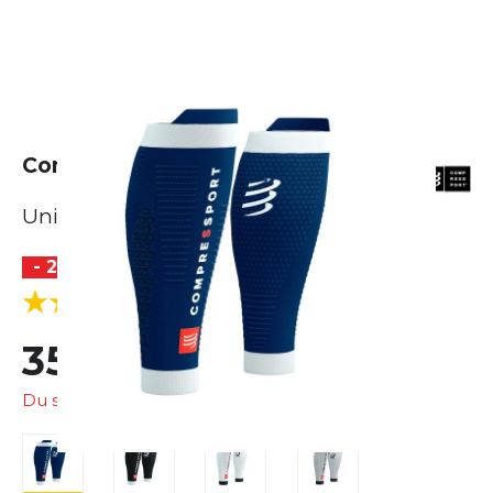
Compressport R2 3.0
Unisex
- 20 %
(1 Bewertungen)
5.0
35,99 €
45,00 €
Du sparst
9,01 €