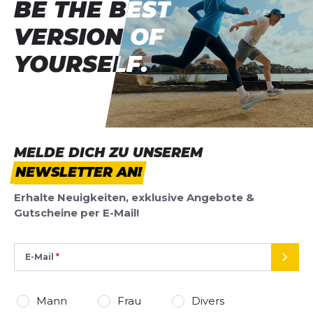
BE THE BEST
BE THE BEST
VERSION OF
VERSION OF
YOURSELF.
YOURSELF.
MELDE DICH ZU UNSEREM
NEWSLETTER AN!
Erhalte Neuigkeiten, exklusive Angebote &
Gutscheine per E-Mail!
E-Mail
SEND
Mann
Frau
Divers