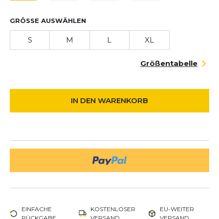
GRÖSSE AUSWÄHLEN
S
M
L
XL
Größentabelle
IN DEN WARENKORB
EINFACHE
KOSTENLOSER
EU-WEITER
RÜCKGABE
VERSAND
VERSAND