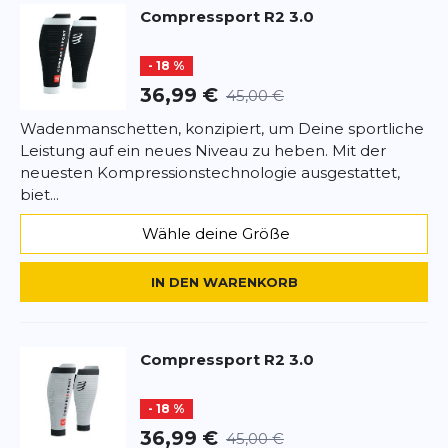
Compressport
R2 3.0
BEWERTUNG HINZUFÜGEN
- 18 %
Dieses Formular ist durch reCAPTCHA geschützt – es gelten die
36,99 €
45,00 €
Datenschutzbestimmungen
und
Nutzungsbedingungen
von
Google.
Wadenmanschetten, konzipiert, um Deine sportliche
Leistung auf ein neues Niveau zu heben. Mit der
neuesten Kompressionstechnologie ausgestattet,
biet...
Wähle deine Größe
IN DEN WARENKORB
Compressport
R2 3.0
- 18 %
36,99 €
45,00 €