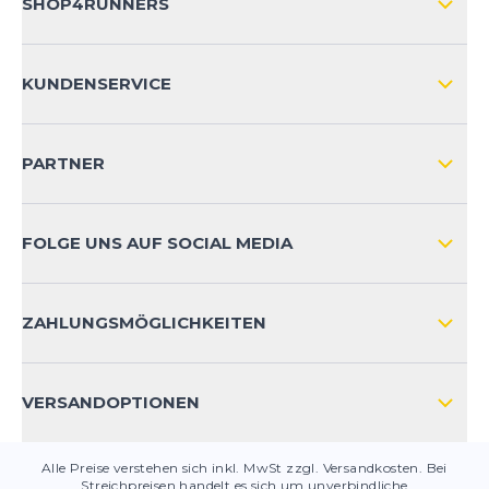
SHOP4RUNNERS
ÜBER UNS
KUNDENSERVICE
IMPRESSUM
VERSAND & RETOURE NATIONAL
KUNDENKONTOVORTEILE
PARTNER
VERSAND & RETOURE INTERNATIONAL
ZAHLUNGSARTEN
FOLGE UNS AUF SOCIAL MEDIA
HÄUFIG GESTELLTE FRAGEN
KONTAKT
ZAHLUNGSMÖGLICHKEITEN
PRODUKTSICHERHEIT
VERSANDOPTIONEN
Alle Preise verstehen sich inkl. MwSt zzgl. Versandkosten. Bei
Streichpreisen handelt es sich um unverbindliche