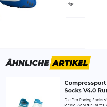
t und natürlichem Laufgefühl. Die niedrige
irektes Bodengefühl.
emdartikelnummer:
XU00047B5161
ivitätstyp:
Laufen
ÄHNLICHE
ARTIKEL
Compresspor
ung:
ertung
Socks V4.0 R
Die Pro Racing Socks V
ideale Wahl für Läufer,