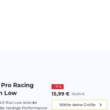
t
Pro Racing
- 11 %
un Low
15,99 €
18,00 €
4.0 Run Low sind die
Wähle deine Größe
 die niedrige Performance-