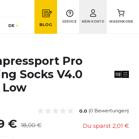
SERVICE
MEIN KONTO
WARENKORB
Sprache
BLOG
DE
pressport Pro
ing Socks V4.0
 Low
(0 Bewertungen)
0.0
9 €
18,00 €
Du sparst
2,01 €