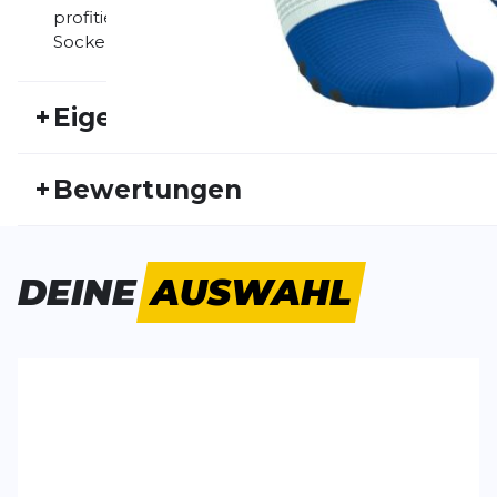
profitieren von verbesserter Stabilität, präzisem Hal
Socke ermöglicht volle Bewegungsfreiheit und ein d
+
Eigenschaften
Artikelnummer:
COMP26FS30010
Fr
+
Bewertungen
Geschlecht:
Unisex
Akt
Bisher hat noch niemand dieses Produkt bewertet.
DEINE
AUSWAHL
SCHREIBE EINE BEWERTUNG
Deine Bewert
Pro Racing Socks V4.0 Run Low
Produktbew
Vorname
Vorname