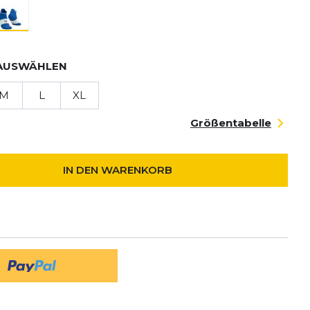
AUSWÄHLEN
M
L
XL
Größentabelle
IN DEN WARENKORB