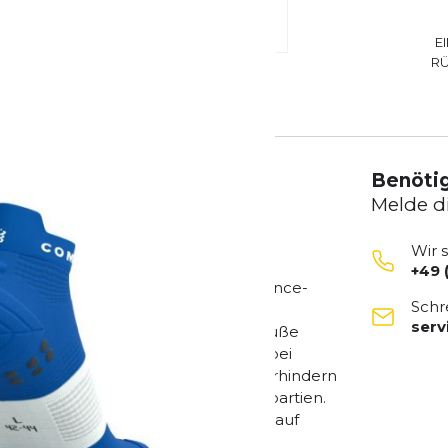
E
R
Benötig
Melde d
Wir 
+49 
ahl für Läufer, die niedrige Performance-
Schr
sorgt für ein stabiles, bequemes
ser
ern Luftzirkulation und halten die Füße
Muskulatur und reduziert Ermüdung bei
 Zehen schützen vor Reibung und verhindern
eniger Druck auf empfindliche Fußpartien.
nell ab und sorgt für Kontrolle auch auf
 und lange Trainingsläufe. Athleten