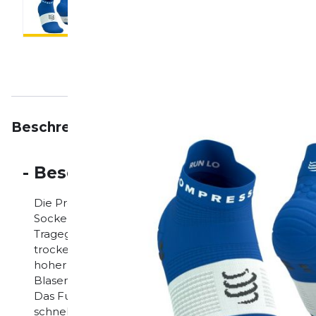
Beschreibung
Eigenschaften
Bewertungen
-
Beschreibung
Die Pro Racing Socks V4.0 Run Low sind die ideale W
Socken bevorzugen. Ihre ergonomische Konstruktion 
Tragegefühl ohne Verrutschen. Belüftete Zonen förd
trocken. Die Kompressionsstruktur unterstützt die 
hoher Belastung. Verstärkte Bereiche an Ferse und
Blasen. Dank der nahtlosen Verarbeitung entsteht w
Das Funktionsmaterial transportiert Feuchtigkeit sch
schnellen Einheiten. Ideal für Intervalle, Wettkämpfe