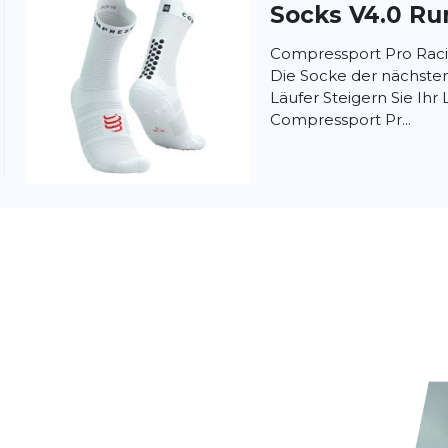
Socks V4.0 Ru
Compressport Pro Raci
Die Socke der nächsten
Läufer Steigern Sie Ihr
Compressport Pr...
Compresspor
Socks V4.0 Ru
Compressport Pro Raci
Die Ultimative Low-Cut
Läufe Die Compresspor
Run Low sind...