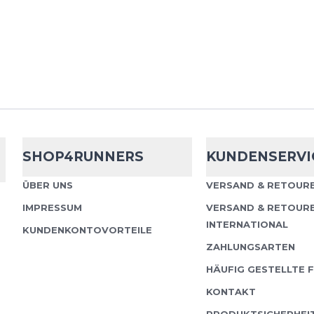
Belüftung bei all ihren L
Compresspor
Socks V4.0 Ru
Die neue Generation de
SHOP4RUNNERS
KUNDENSERVI
Performance-Laufsock
Komfort, beugt Blasen 
ÜBER UNS
VERSAND & RETOURE
optimale Belüftung b...
IMPRESSUM
VERSAND & RETOUR
INTERNATIONAL
KUNDENKONTOVORTEILE
ZAHLUNGSARTEN
HÄUFIG GESTELLTE 
Compresspor
KONTAKT