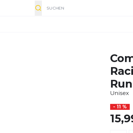
Suche
Com
Rac
Run
Unisex
- 11 %
15,9