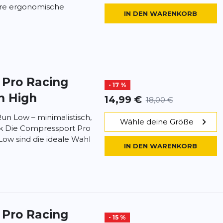
hre ergonomische
IN DEN WARENKORB
t
Pro Racing
- 17 %
n High
14,99 €
18,00 €
un Low – minimalistisch,
Wähle deine Größe
ark Die Compressport Pro
Low sind die ideale Wahl
IN DEN WARENKORB
t
Pro Racing
- 15 %