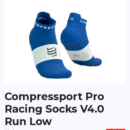
Überschrift
Überschrift
Rezension
Rezension
*
Pflichtfelder
BEWERTUNG HINZUFÜGEN
Compressport Pro
Dieses Formular ist durch reCAPTCHA geschützt – es gelten die
Date
Google.
Racing Socks V4.0
Run Low