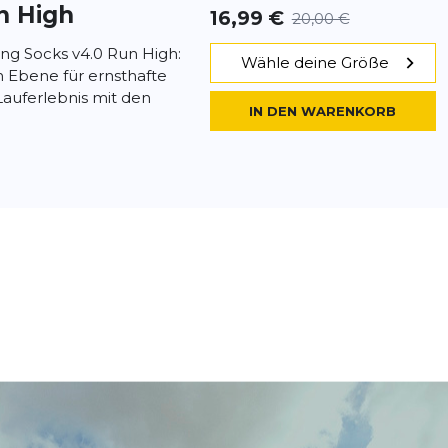
n High
16,99 €
20,00 €
ng Socks v4.0 Run High:
Wähle deine Größe
 Ebene für ernsthafte
 Lauferlebnis mit den
IN DEN WARENKORB
t
Pro Racing
- 17 %
n High
14,99 €
18,00 €
ng Socks v4.0 Run Low:
Wähle deine Größe
 Socke für Hochleistungs-
t Pro Racing Socks v4.0
IN DEN WARENKORB