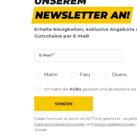
UNSEREM
NEWSLETTER AN!
Erhalte Neuigkeiten, exklusive Angebote 
Gutscheine per E-Mail!
E-Mail
Mann
Frau
Divers
Ich habe die
AGBs
gelesen und akzeptiere sie
SENDEN
Dieses Formular ist durch reCAPTCHA geschützt – es gelte
Datenschutzbestimmungen
und
Nutzungsbedingungen
Google.