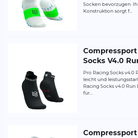
Socken bevorzugen. I
Konstruktion sorgt f...
Compresspor
Socks V4.0 Ru
Pro Racing Socks v4.0 R
leicht und leistungsst
Racing Socks v4.0 Run 
für...
nschutzbestimmungen
und
Nutzungsbedingungen
von
Compresspor