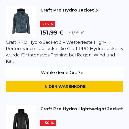
Zwei Reißverschlusstaschen
vorne
Reflektierende Details
für Sichtbarkeit
Craft
Pro Hydro Jacket 3
Fazit:
- 16 %
Die PRO Hydro Jacket 3 kombiniert
maximalen
151,99 €
179,95 €
Wetterschutz, Atmungsaktivität und Komfort
–
perfekt für Läufer, die keine Ausreden kennen.
Craft PRO Hydro Jacket 3 – Wetterfeste High-
Performance Laufjacke Die Craft PRO Hydro Jacket 3
wurde für intensives Training bei Regen, Wind und
Kä...
Wähle deine Größe
IN DEN WARENKORB
Craft
Pro Hydro Lightweight Jacket
- 50 %