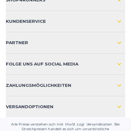
ÜBER UNS
KUNDENSERVICE
IMPRESSUM
VERSAND & RETOURE NATIONAL
KUNDENKONTOVORTEILE
PARTNER
VERSAND & RETOURE INTERNATIONAL
ZAHLUNGSARTEN
FOLGE UNS AUF SOCIAL MEDIA
HÄUFIG GESTELLTE FRAGEN
KONTAKT
ZAHLUNGSMÖGLICHKEITEN
PRODUKTSICHERHEIT
VERSANDOPTIONEN
Alle Preise verstehen sich inkl. MwSt zzgl. Versandkosten. Bei
Streichpreisen handelt es sich um unverbindliche