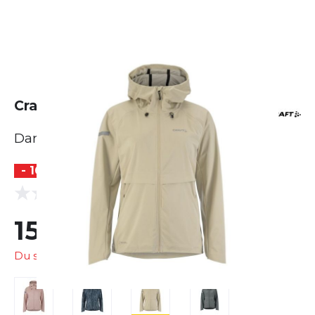
Craft Pro Hydro Jacket 3
Damen
- 16 %
(0 Bewertungen)
0.0
151,99 €
179,95 €
Du sparst
27,96 €