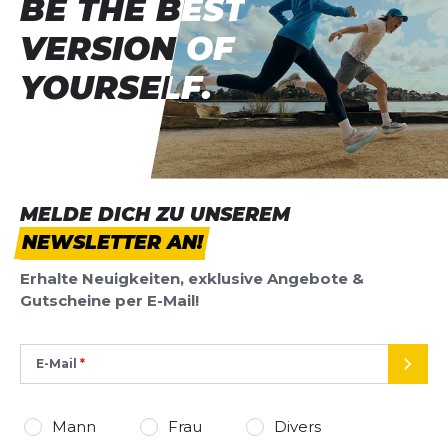
BE THE BEST
BE THE BEST
VERSION OF
VERSION OF
YOURSELF.
YOURSELF.
MELDE DICH ZU UNSEREM
NEWSLETTER AN!
Erhalte Neuigkeiten, exklusive Angebote &
Gutscheine per E-Mail!
E-Mail
SEND
Mann
Frau
Divers