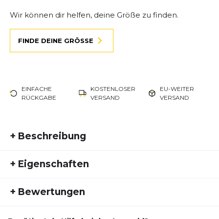
Wir können dir helfen, deine Größe zu finden.
FINDE DEINE GRÖSSE
EINFACHE
KOSTENLOSER
EU-WEITER
RÜCKGABE
VERSAND
VERSAND
+
Beschreibung
Highlights auf einen Blick
+
Eigenschaften
Gewicht: 250 g (pro Schuh)
Artikelnummer:
VB26FS10029
Sohlenmaterial: 3 mm Firm Ground Rubber
+
Bewertungen
Fremdartikelnummer:
309099-23
Obermaterial: Strickgewebe für optimale
Aktivitätstyp:
Freizeit
Laufen
Atmungsaktivität