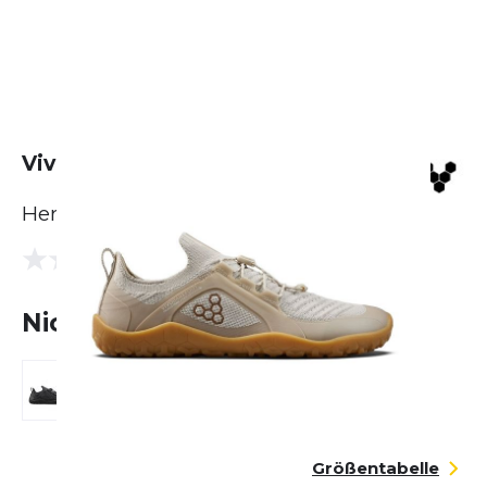
Vivobarefoot Primus Trail Knit FG
Herren
(0 Bewertungen)
0.0
Nicht lieferbar
Größentabelle