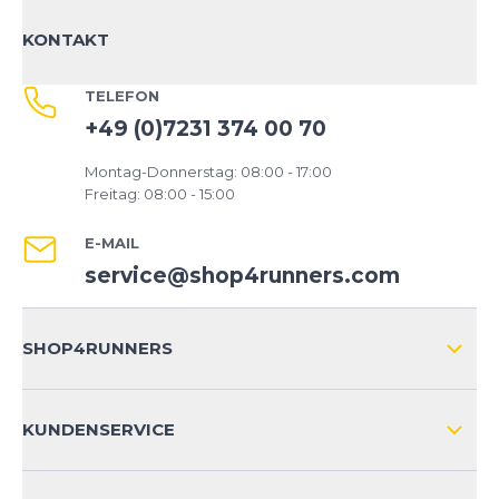
Bedingungen geeignet?
KONTAKT
Kann der Schuh auch für andere Sportarten
genutzt werden?
TELEFON
+49 (0)7231 374 00 70
Wie fällt die Größe des Primus Trail Knit FG aus?
Montag-Donnerstag: 08:00 - 17:00
Experten-Tipp
Freitag: 08:00 - 15:00
Kombiniere den Primus Trail Knit FG mit
E-MAIL
atmungsaktiven Socken für ein optimales Fußklima
und noch mehr Komfort bei langen Läufen.
service@shop4runners.com
SHOP4RUNNERS
ÜBER UNS
KUNDENSERVICE
IMPRESSUM
VERSAND & RETOURE NATIONAL