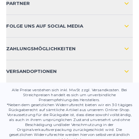
KUNDENKONTOVORTEILE
PARTNER
VERSAND & RETOURE INTERNATIONAL
ZAHLUNGSARTEN
FOLGE UNS AUF SOCIAL MEDIA
HÄUFIG GESTELLTE FRAGEN
KONTAKT
ZAHLUNGSMÖGLICHKEITEN
PRODUKTSICHERHEIT
VERSANDOPTIONEN
Alle Preise verstehen sich inkl. MwSt zzgl. Versandkosten. Bei
Streichpreisen handelt es sich um unverbindliche
Preisempfehlung des Herstellers.
*Neben dem gesetzlichen Widerrufsrecht bieten wir ein 30 tägiges
Rückgaberecht auf sämtliche Artikel aus unserem Online-Shop.
Voraussetzung für die Rückgabe ist, dass diese sowohl vollständig,
als auch in ihrem ursprünglichen Zustand unversehrt und ohne
Beschädigung und/oder Verschmutzung in der
Originalverkaufsverpackung zurückgeschickt wird. Die
gesetzlichen Widerrufsrechte werden hiervon selbstverständlich