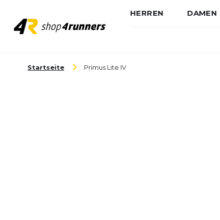
HERREN
DAMEN
Zum Inhalt springen
Startseite
Primus Lite IV