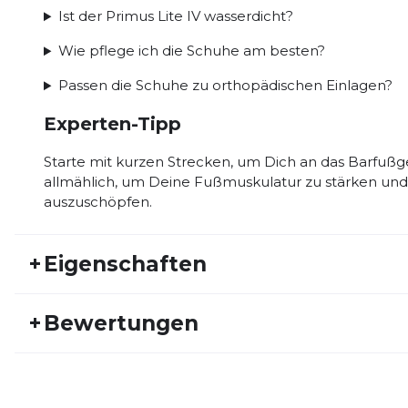
Ist der Primus Lite IV wasserdicht?
Wie pflege ich die Schuhe am besten?
Passen die Schuhe zu orthopädischen Einlagen?
Experten-Tipp
Starte mit kurzen Strecken, um Dich an das Barfußg
allmählich, um Deine Fußmuskulatur zu stärken und d
auszuschöpfen.
+
Eigenschaften
Artikelnummer:
VB26FS10024
Fr
+
Bewertungen
Aktivitätstyp:
Freizeit
Laufen
Ge
Schuhart:
Neutral
Sc
Bisher hat noch niemand dieses Produkt bewertet.
Dynamik:
sehr wenig
Sta