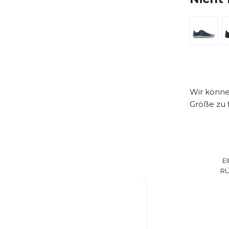
Wir können
Größe zu 
E
R