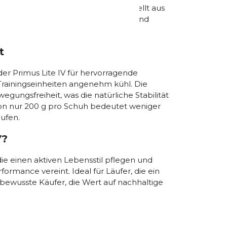
zeitig ausreichenden Grip. Hergestellt aus
 auch nachhaltig. Diese Materialien sind
ste Läufer.
t
r Primus Lite IV für hervorragende
Trainingseinheiten angenehm kühl. Die
gungsfreiheit, was die natürliche Stabilität
on nur 200 g pro Schuh bedeutet weniger
ufen.
V?
 die einen aktiven Lebensstil pflegen und
rmance vereint. Ideal für Läufer, die ein
bewusste Käufer, die Wert auf nachhaltige