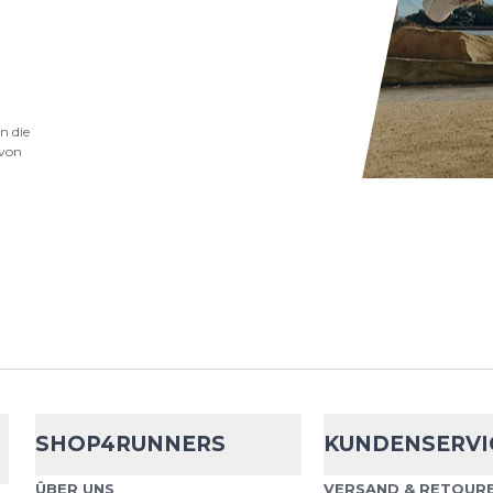
.
nschutzbestimmungen
und
Nutzungsbedingungen
von
n die
von
SHOP4RUNNERS
KUNDENSERVI
ÜBER UNS
VERSAND & RETOURE