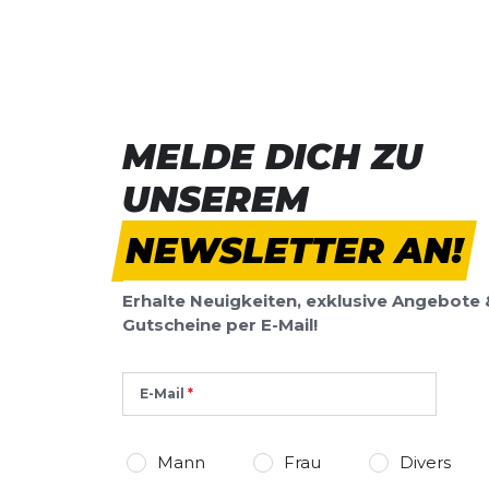
Breite:
normal
Sc
SCHREIBE EINE BEWERTUNG
Untergrund:
Straße
Deine Bewert
Primus Lite IV
Produktbew
MELDE DICH ZU
Vorname
Vorname
UNSEREM
Überschrift
NEWSLETTER AN!
Überschrift
Erhalte Neuigkeiten, exklusive Angebote 
Rezension
Rezension
Gutscheine per E-Mail!
E-Mail
*
Pflichtfelder
Mann
Frau
Divers