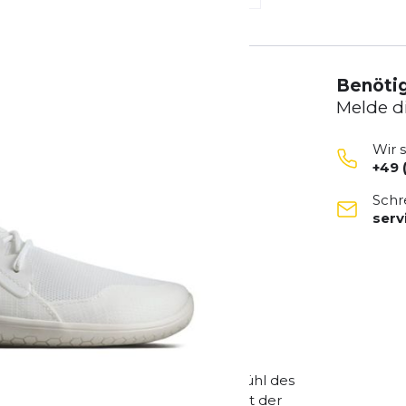
Benötig
Melde d
Wir 
+49 
Schr
ser
keit
imalistisches Design, das Dir das Gefühl des
ner 4 mm dünnen Barfußsohle fördert der