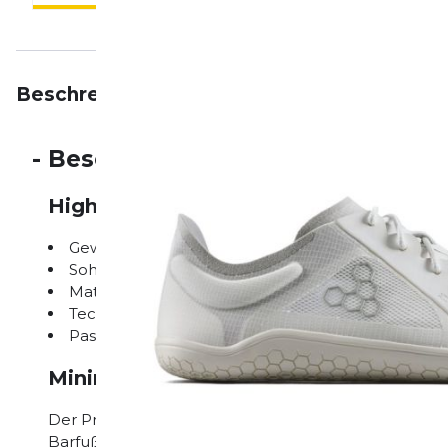
Beschreibung
Eigenschaften
Bewertungen
-
Beschreibung
Highlights auf einen Blick
Gewicht: 200 g pro Schuh
Sohle: 4 mm Vivobarefoot Barfußsohle
Material: Recyceltes PET-Garn
Technologie: Vegane Materialien
Passform: Breite Zehenbox
Minimalistisches Design & Nachhaltig
Der Primus Lite IV von Vivobarefoot setzt auf ein min
Barfußlaufens mit maximalem Schutz bietet. Mit ei