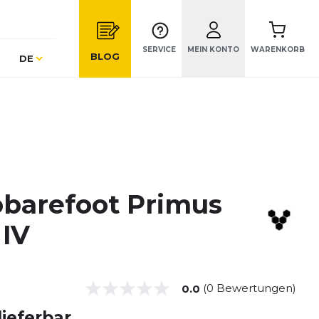
SERVICE
MEIN KONTO
WARENKORB
Sprache
BLOG
DE
obarefoot Primus
 IV
(0 Bewertungen)
0.0
lieferbar