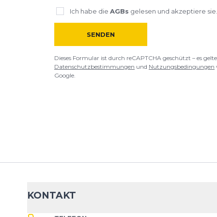
BEWERTUNG HINZUFÜGEN
Ich habe die
AGBs
gelesen und akzeptiere sie
Dieses Formular ist durch reCAPTCHA geschützt – es gelten die
Date
SENDEN
Google.
Dieses Formular ist durch reCAPTCHA geschützt – es gelte
Datenschutzbestimmungen
und
Nutzungsbedingungen
Google.
KONTAKT