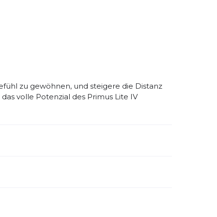
efühl zu gewöhnen, und steigere die Distanz
as volle Potenzial des Primus Lite IV
emdartikelnummer:
309253-04
schlecht:
Herren
huhdämpfung:
sehr wenig
bilität:
sehr wenig