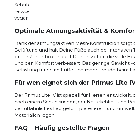
Schuh die natürliche Fußbewegung und bietet gleich
recyceltem PET-Garn, ist er nicht nur leicht, sondern
vegan und umweltfreundlich, ideal für umweltbewus
Optimale Atmungsaktivität & Komfor
Dank der atmungsaktiven Mesh-Konstruktion sorgt de
Belüftung und hält Deine Füße auch bei intensiven 
breite Zehenbox erlaubt Deinen Zehen die volle Bewe
und den Komfort verbessert. Das geringe Gewicht v
Belastung für deine Füße und mehr Freude beim La
Für wen eignet sich der Primus Lite I
Der Primus Lite IV ist speziell für Herren entwickelt,
nach einem Schuh suchen, der Natürlichkeit und Perfo
barfußähnliches Laufgefühl präferieren, und umwelt
Materialien legen.
FAQ – Häufig gestellte Fragen