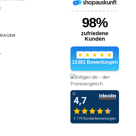
E
FRAGEN
T