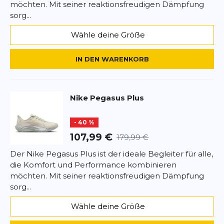
möchten. Mit seiner reaktionsfreudigen Dämpfung
sorg...
Rezension
Rezension
Wähle deine Größe
IN DEN WARENKORB
*
Pflichtfelder
Nike
Pegasus Plus
BEWERTUNG HINZUFÜGEN
- 40 %
Dieses Formular ist durch reCAPTCHA geschützt – es gelten die
107,99 €
179,99 €
Datenschutzbestimmungen
und
Nutzungsbedingungen
von
Google.
Der Nike Pegasus Plus ist der ideale Begleiter für alle,
die Komfort und Performance kombinieren
möchten. Mit seiner reaktionsfreudigen Dämpfung
sorg...
Wähle deine Größe