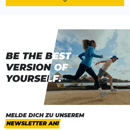
BE THE BEST
BE THE BEST
VERSION OF
VERSION OF
YOURSELF.
YOURSELF.
MELDE DICH ZU UNSEREM
NEWSLETTER AN!