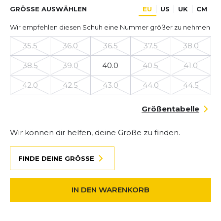
GRÖSSE AUSWÄHLEN
EU
US
UK
CM
Wir empfehlen diesen Schuh eine Nummer größer zu nehmen
35.5
36.0
36.5
37.5
38.0
38.5
39.0
40.0
40.5
41.0
42.0
42.5
43.0
44.0
44.5
Größentabelle
Wir können dir helfen, deine Größe zu finden.
FINDE DEINE GRÖSSE
IN DEN WARENKORB