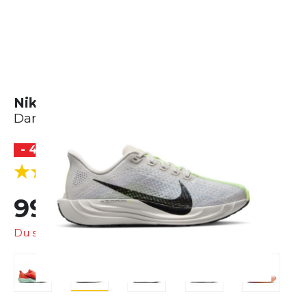
Nike Pegasus Plus
Damen
- 44 %
BESTSELLER
(2 Bewertungen)
5.0
99,99 €
179,99 €
Du sparst
80,00 €