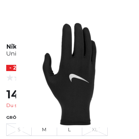
Nike Pacer Liner RG
Unisex
- 25 %
(0 Bewertungen)
0.0
14,99 €
20,00 €
Du sparst
5,01 €
GRÖSSE AUSWÄHLEN
S
M
L
XL