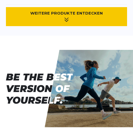
WEITERE PRODUKTE ENTDECKEN
BE THE BEST
BE THE BEST
VERSION OF
VERSION OF
YOURSELF.
YOURSELF.