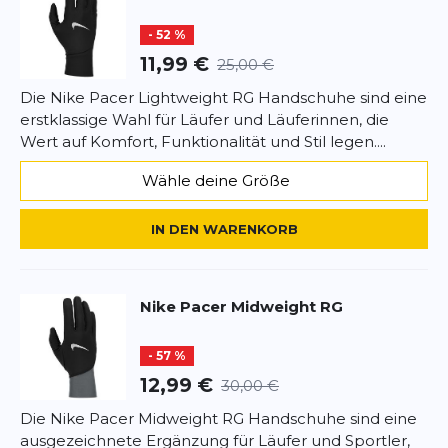
Rezension
- 52 %
11,99 €
25,00 €
Die Nike Pacer Lightweight RG Handschuhe sind eine
erstklassige Wahl für Läufer und Läuferinnen, die
*
Pflichtfelder
Wert auf Komfort, Funktionalität und Stil legen....
BEWERTUNG HINZUFÜGEN
Wähle deine Größe
Dieses Formular ist durch reCAPTCHA geschützt – es gelten die
IN DEN WARENKORB
Datenschutzbestimmungen
und
Nutzungsbedingungen
von
Google.
Nike
Pacer Midweight RG
- 57 %
12,99 €
30,00 €
Die Nike Pacer Midweight RG Handschuhe sind eine
ausgezeichnete Ergänzung für Läufer und Sportler,