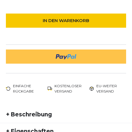
IN DEN WARENKORB
EINFACHE
KOSTENLOSER
EU-WEITER
RÜCKGABE
VERSAND
VERSAND
+
Beschreibung
Die Pacer Liner RG Handschuhe von Nike sind eine
+
Eigenschaften