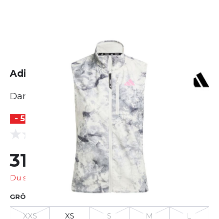
Adidas OTR Spray Dye Vest
Damen
- 54 %
(0 Bewertungen)
0.0
31,99 €
70,00 €
Du sparst
38,01 €
GRÖSSE AUSWÄHLEN
XXS
XS
S
M
L