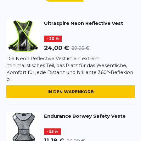
sorgt
Überschrift
Überschrift
• Reflektierendes Performance-Logo für bessere
Sichtbarkeit bei schlechten Lichtverhältnissen
Ultraspire
Neon Reflective Vest
• Reißverschluss-Brusttasche für sicheren Stauraum
Rezension
Rezension
• Slim-Fit-Design für eine sportliche Passform
- 20 %
24,00 €
29,95 €
Die Neon Reflective Vest ist ein extrem
minimalistisches Teil, das Platz für das Wesentliche,
*
Pflichtfelder
Komfort für jede Distanz und brillante 360°-Reflexion
b...
BEWERTUNG HINZUFÜGEN
IN DEN WARENKORB
Dieses Formular ist durch reCAPTCHA geschützt – es gelten die
Datenschutzbestimmungen
und
Nutzungsbedingungen
von
Google.
Endurance
Borwey Safety Veste
- 55 %
11,19 €
24,90 €