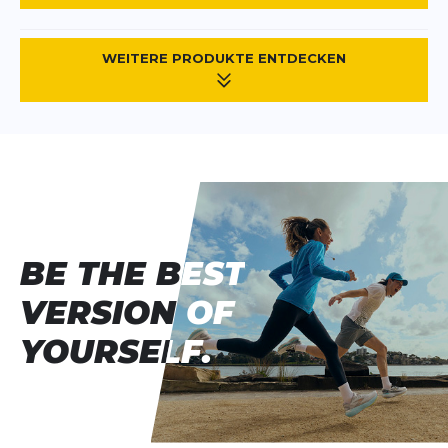
WEITERE PRODUKTE ENTDECKEN
BE THE BEST
BE THE BEST
VERSION OF
VERSION OF
YOURSELF.
YOURSELF.