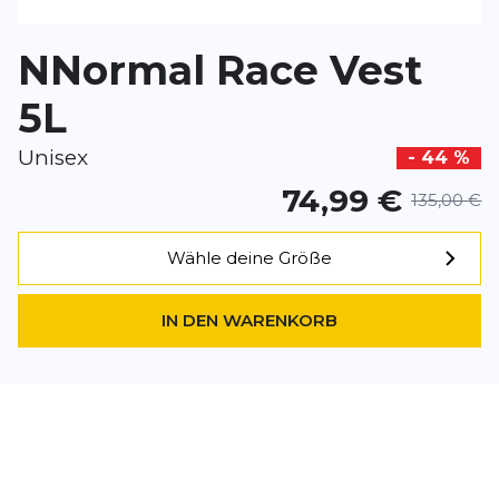
BEWERTUNG HINZUFÜGEN
NNormal Race Vest
Dieses Formular ist durch reCAPTCHA geschützt – es gelten die
Date
Google.
5L
Unisex
- 44 %
74,99 €
135,00 €
Wähle deine Größe
IN DEN WARENKORB