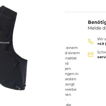
Benötig
Melde d
Wir 
+49 
rten Race Weste von Nnormal, die mit einem
Schr
n elastischen Trinkflaschentaschen und einem
ser
agenden Tragekomfort und Funktionalität
der ideale Begleiter für Trailrunner und
nd Innovation in ihrer Ausrüstung legen.
Integration der neuesten Entwicklungen in
ens ist diese Laufweste auf dem neuesten
 Aktualisiertes Verschlusssystem: Es sorgt
chentaschen haben kein loses Mesh-Gewebe
geres elastisches Mesh, um die Flaschen
n für Wasserflaschen: Das lose Mesh-
 Mesh ersetzt, das dafür sorgt, dass die