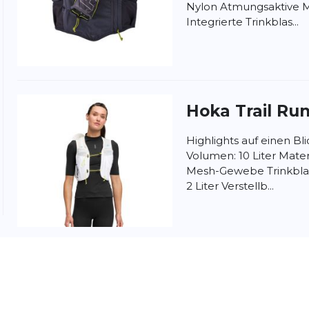
Nylon Atmungsaktive 
Integrierte Trinkblas...
nschutzbestimmungen
und
Nutzungsbedingungen
von
Hoka
Trail Ru
Highlights auf einen Bl
Volumen: 10 Liter Mate
Mesh-Gewebe Trinkblase
2 Liter Verstellb...
Hoka
Trail Ru