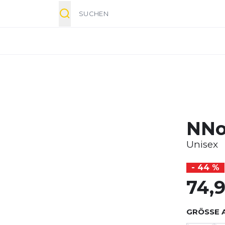
Suche
NNo
Unisex
- 44 %
74,
GRÖSSE 