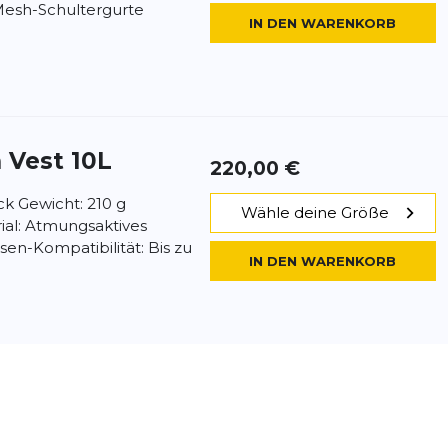
Mesh-Schultergurte
IN DEN WARENKORB
n Vest 10L
220,00 €
ick Gewicht: 210 g
Wähle deine Größe
rial: Atmungsaktives
n-Kompatibilität: Bis zu
IN DEN WARENKORB
n Vest 8L
170,00 €