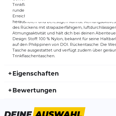
Trinkflaschen auch bei den intensivsten Aktivitäten f
runde Stockbefestigungen: Überarbeitete Stockbefe
Erreichbarkeit, damit du deine Trekkingstöcke unter
herausholen und befestigen kannst. Atmungsaktive
des Rückens mit strapazierfähigem, luftdurchlässi
Atmungsaktivität und hält dich bei deinen Abenteue
Design: Stoff: 100 % Nylon, bekannt für seine Haltbar
auf den Philippinen von DOI. Rückentasche: Die Wes
Tasche ausgestattet und verfügt zudem über gerä
Trinkflaschentaschen.
+
Eigenschaften
Artikelnummer:
NN24HW30004
Fr
+
Bewertungen
Aktivitätstyp:
Laufen
Outdoor
Ge
Bisher hat noch niemand dieses Produkt bewertet.
DEINE
AUSWAHL