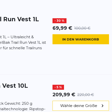
il Run Vest 1L
- 30 %
69,99 €
100,00 €
 1L – Ultraleicht &
IN DEN WARENKORB
Bak Trail Run Vest 1L ist
 für schnelle Trailruns
n Vest 10L
- 5 %
209,99 €
220,00 €
ick Gewicht: 250 g
Wähle deine Größe
ialtechnologie: Ripstop-