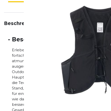
Beschreibung
Eigenschaften
Bewertungen
-
Beschreibung
Erlebe eine verbesserte Leistung mit der aktualisie
fortschrittlichen Verschlusssystem, strapazierfähige
atmungsaktiven Mesh-Gewebe am Rücken für überr
ausgestattet ist. Dank neuester Technologien ist sie 
Outdoor-Enthusiasten, die Wert auf Zuverlässigkeit u
Hauptmerkmale: Innovative Technologien: Dank der 
die Technologieabteilung unseres Mutterunternehm
Stand, was hochwertige Funktionsbekleidung betrifft.
für eine einfache Handhabung und die 2 Trinkflas
wie das vorherige Modell, sondern ein strapazierfähi
besser an ihrem Platz zu halten. Verbesserte Tasche
Gewebe wird durch ein strapazierfähigeres elastisches