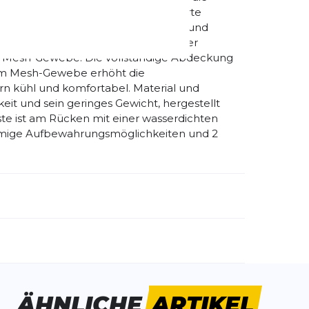
est an ihrem Platz bleiben. Verbesserte
stigungen für mehr Zuverlässigkeit und
wegs leichter tragen und sie einfacher
s Mesh-Gewebe: Die vollständige Abdeckung
gem Mesh-Gewebe erhöht die
rn kühl und komfortabel. Material und
keit und sein geringes Gewicht, hergestellt
te ist am Rücken mit einer wasserdichten
umige Aufbewahrungsmöglichkeiten und 2
emdartikelnummer:
N1ARV02-002
schlecht:
Unisex
ÄHNLICHE
ARTIKEL