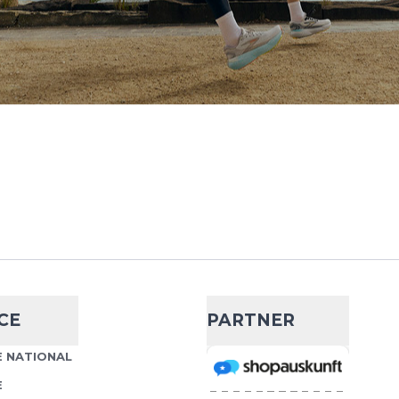
 Running Vest
- 46 %
69,99 €
130,00 €
. Die Adi365 Running Vest
Wähle deine Größe
ortbereich bei kühlem
ARM wird Wärme
IN DEN WARENKORB
..
 Vest
- 60 %
CE
PARTNER
43,99 €
110,00 €
di365 Vest ist dein
 NATIONAL
Wähle deine Größe
r Läufe und Workouts bei
E
 Sie kombiniert