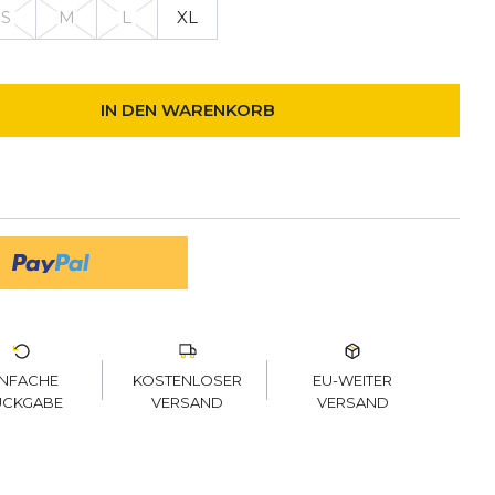
S
M
L
XL
IN DEN WARENKORB
KOSTENLOSER
EU-WEITER
INFACHE
VERSAND
VERSAND
ÜCKGABE