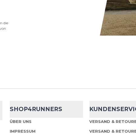
Adidas
Adi365
n die
von
Layer up and los geht’s
erweitert deinen Komf
Wetter. Dank CLIMAW
gespeichert, während S.
Adidas
adi365
SHOP4RUNNERS
KUNDENSERVI
Adidas adi365 Vest Die a
ÜBER UNS
VERSAND & RETOURE
perfekter Begleiter fü
IMPRESSUM
VERSAND & RETOUR
wechselhaftem Wetter.