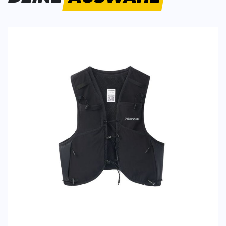
SCHREIBE EINE BEWERTUNG
Deine Bewert
Race Vest 5L
Produktbew
Vorname
Vorname
Überschrift
Überschrift
Rezension
Rezension
*
Pflichtfelder