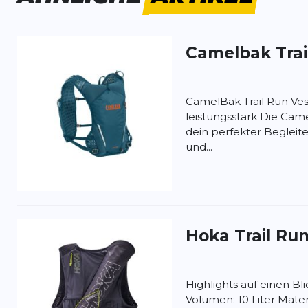
Camelbak
Tra
ung:
ertung
CamelBak Trail Run Vest
leistungsstark Die Camel
dein perfekter Begleiter
und...
Hoka
Trail Ru
Highlights auf einen Bl
Volumen: 10 Liter Mater