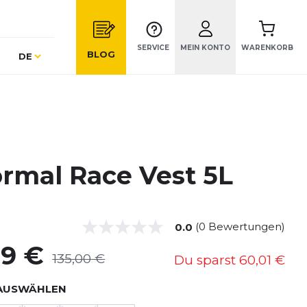
SERVICE
MEIN KONTO
WARENKORB
Sprache
BLOG
DE
rmal Race Vest 5L
(0 Bewertungen)
0.0
99 €
135,00 €
Du sparst
60,01 €
AUSWÄHLEN