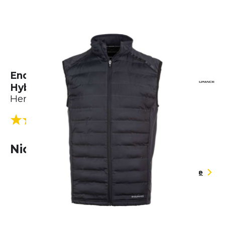
Endurance Midan Hot Fused
Hybrid Vest
Herren
(2 Bewertungen)
5.0
Nicht lieferbar
Größentabelle