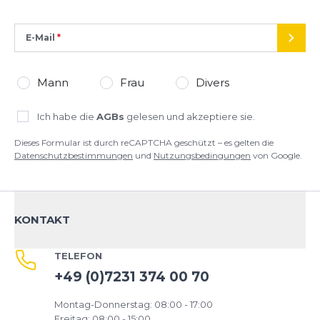
E-Mail
SEND
*
Pflichtfelder
Mann
Frau
Divers
BEWERTUNG HINZUFÜGEN
Ich habe die
AGBs
gelesen und akzeptiere sie.
Dieses Formular ist durch reCAPTCHA geschützt – es gelten die
Dieses Formular ist durch reCAPTCHA geschützt – es gelten die
Datenschutzbestimmungen
und
Nutzungsbedingungen
von Google.
Datenschutzbestimmungen
und
Nutzungsbedingungen
von
Google.
KONTAKT
TELEFON
+49 (0)7231 374 00 70
Montag-Donnerstag: 08:00 - 17:00
Freitag: 08:00 - 15:00