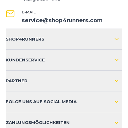
E-MAIL
service@shop4runners.com
SHOP4RUNNERS
ÜBER UNS
KUNDENSERVICE
IMPRESSUM
VERSAND & RETOURE NATIONAL
KUNDENKONTOVORTEILE
PARTNER
VERSAND & RETOURE INTERNATIONAL
ZAHLUNGSARTEN
FOLGE UNS AUF SOCIAL MEDIA
HÄUFIG GESTELLTE FRAGEN
KONTAKT
ZAHLUNGSMÖGLICHKEITEN