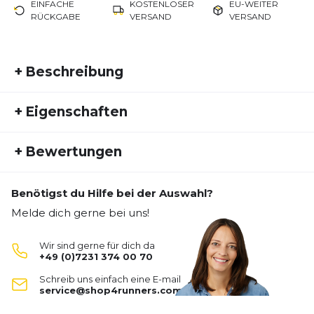
EINFACHE
KOSTENLOSER
EU-WEITER
RÜCKGABE
VERSAND
VERSAND
+
Beschreibung
Warme, windabweisende Jacke mit bestem Preis
+
Eigenschaften
Leistungs Verhältnis.
Artikelnummer:
ENDU21FS10007
+
Bewertungen
Fremdartikelnummer:
E211379-1001
Geschlecht:
Herren
hält was sie verspricht
Benötigst du Hilfe bei der Auswahl?
Aktivitätstyp:
Fitness
Laufen
Melde dich gerne bei uns!
Sehr angenehm zu tragen und hält schön warm.
Für mich perfekt geeignet für kühle Temperaturen
unter 10°C.
Wir sind gerne für dich da
+49 (0)7231 374 00 70
Fabian
20.11.25
Schreib uns einfach eine E-mail
service@shop4runners.com
hält was sie verspricht