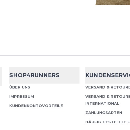
Ultraspire
Lum
Die Lumen 200 2.0 Hüft
Einstiegsgerät für UltrA
der Hüfte befestigte 
Schatten auf...
SHOP4RUNNERS
KUNDENSERVI
Ultraspire
Lum
ÜBER UNS
VERSAND & RETOURE
Catalyst
IMPRESSUM
VERSAND & RETOUR
Die UltrAspire Lumen 80
INTERNATIONAL
KUNDENKONTOVORTEILE
robuste und vielseitige
ZAHLUNGSARTEN
Läufer:innen, die auch 
HÄUFIG GESTELLTE 
und Kon...