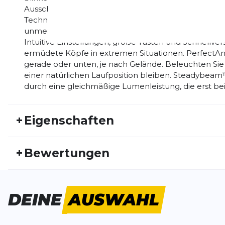
Ausschalten möglich Brenndauer: 4-13 Stunden Gewic
Technologien- Geringes Gewicht™: Leichte Komponen
unmerkliches Gefühl am Körper, ohne die Haltbarkei
Intuitive Einstellungen, große Tasten und Schnellve
ermüdete Köpfe in extremen Situationen. PerfectAng
gerade oder unten, je nach Gelände. Beleuchten Sie
einer natürlichen Laufposition bleiben. Steadybea
durch eine gleichmäßige Lumenleistung, die erst bei
+
Eigenschaften
Artikelnummer:
UA22FS30005
Fr
+
Bewertungen
Aktivitätstyp:
Fitness
Laufen
Ge
Bisher hat noch niemand dieses Produkt bewertet.
DEINE
AUSWAHL
SCHREIBE EINE BEWERTUNG