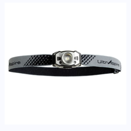
Deine Bewert
Lumen 300 Sidekick
Produktbew
Vorname
Vorname
Überschrift
Überschrift
Rezension
Rezension
*
Pflichtfelder
BEWERTUNG HINZUFÜGEN