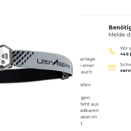
Benötig
Melde d
Wir 
+49 
 für Ihre UltrAspire 3D-Beleuchtungsanlage.
Schr
Sie zwischen Spot- und Flutlicht bei einer
ser
nen. Sie können bei dieser Leuchte auch
t mit Steadybeam™ ausgestattet, um
esamte Lebensdauer der Batterie erhalten
e eingebauten Sensoren, die es Ihnen
em Sie Ihre Hand vor dem Gerät bewegen;
erden. Das Gehäuse der Leuchte besteht aus
300 Sidekick ist mit einem wiederaufladbaren
iefert. Wiederaufladbare Batterie (Kabel im
 Einstellungen in Spot/Flood. Rot/Rot
andeinstellung Freihändiges An- und