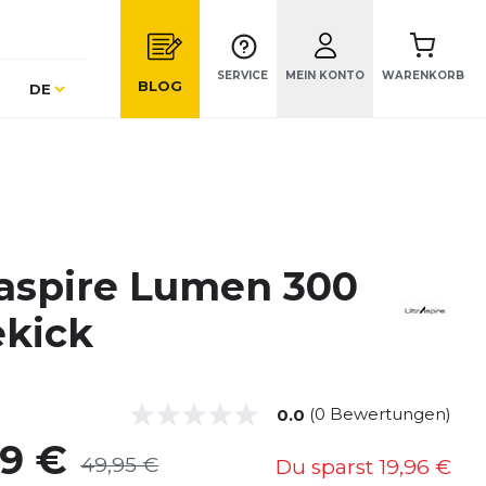
SERVICE
MEIN KONTO
WARENKORB
Sprache
BLOG
DE
raspire Lumen 300
ekick
(0 Bewertungen)
0.0
99 €
49,95 €
Du sparst
19,96 €