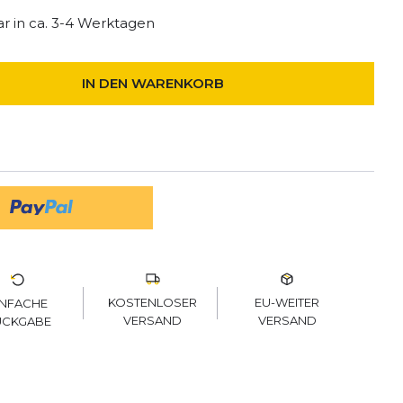
r in ca. 3-4 Werktagen
IN DEN WARENKORB
KOSTENLOSER
EU-WEITER
INFACHE
VERSAND
VERSAND
ÜCKGABE