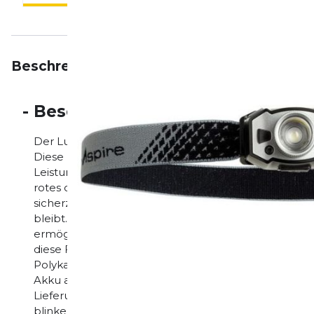
Beschreibung
Eigenschaften
Bewertungen
-
Beschreibung
Der Lumen 300 Sidekick ist das perfekte Zusatzlicht
Diese Leuchte verfügt über eine Zoom-Linse, mit der 
Leistung von 300, 105 und 62 Lumen umschalten kön
rotes oder rotes Blinken aktivieren. Die Leuchte is
sicherzustellen, dass die Lumenleistung über die g
bleibt. Ein weiteres Merkmal dieser Leuchte sind di
ermöglichen, das Licht ein- und auszuschalten, ind
diese Funktion kann auf Wunsch auch deaktiviert w
Polykarbonat und ist daher sehr robust. Die Lumen 
Akku ausgestattet und wird mit einem Ladekabel gel
Lieferumfang enthalten) Hohe, mittlere und niedrige
blinkend verfügbar Einstellbarer Winkel Einfache B