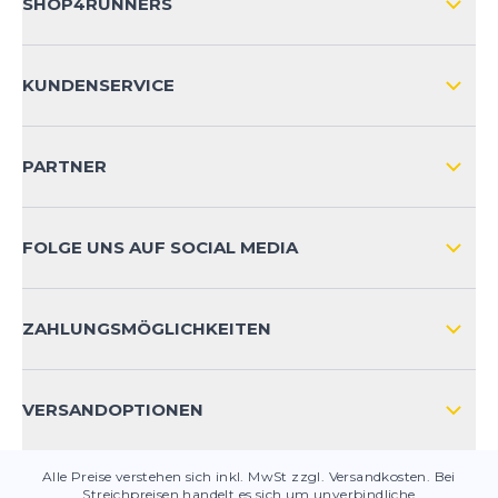
SHOP4RUNNERS
ÜBER UNS
KUNDENSERVICE
IMPRESSUM
VERSAND & RETOURE NATIONAL
KUNDENKONTOVORTEILE
PARTNER
VERSAND & RETOURE INTERNATIONAL
ZAHLUNGSARTEN
FOLGE UNS AUF SOCIAL MEDIA
HÄUFIG GESTELLTE FRAGEN
KONTAKT
ZAHLUNGSMÖGLICHKEITEN
PRODUKTSICHERHEIT
VERSANDOPTIONEN
Alle Preise verstehen sich inkl. MwSt zzgl. Versandkosten. Bei
Streichpreisen handelt es sich um unverbindliche