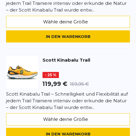
jedem Trail Trainiere intensiv oder erkunde die Natur
*
Pflichtfelder
zum Erlebnis – egal, wie anspruchsvoll der Trail ist
– der Scott Kinabalu Trail wurde entw...
oder welche Distanz vor dir liegt.
BEWERTUNG HINZUFÜGEN
Wähle deine Größe
Dieses Formular ist durch reCAPTCHA geschützt – es gelten die
IN DEN WARENKORB
Datenschutzbestimmungen
und
Nutzungsbedingungen
von
Google.
Scott
Kinabalu Trail
- 25 %
119,99 €
159,95 €
Scott Kinabalu Trail – Schnelligkeit und Flexibilität auf
jedem Trail Trainiere intensiv oder erkunde die Natur
– der Scott Kinabalu Trail wurde entw...
Wähle deine Größe
IN DEN WARENKORB