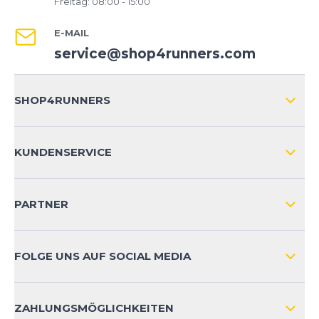
Freitag: 08:00 - 15:00
E-MAIL
service@shop4runners.com
SHOP4RUNNERS
ÜBER UNS
KUNDENSERVICE
IMPRESSUM
VERSAND & RETOURE NATIONAL
KUNDENKONTOVORTEILE
PARTNER
VERSAND & RETOURE INTERNATIONAL
ZAHLUNGSARTEN
FOLGE UNS AUF SOCIAL MEDIA
HÄUFIG GESTELLTE FRAGEN
KONTAKT
ZAHLUNGSMÖGLICHKEITEN