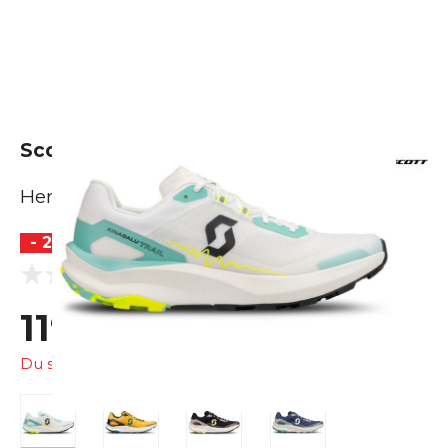
Scott Kinabalu Trail
Herren
- 25 %
BESTSELLER
(0 Bewertungen)
0.0
119,99 €
159,95 €
Du sparst
39,96 €