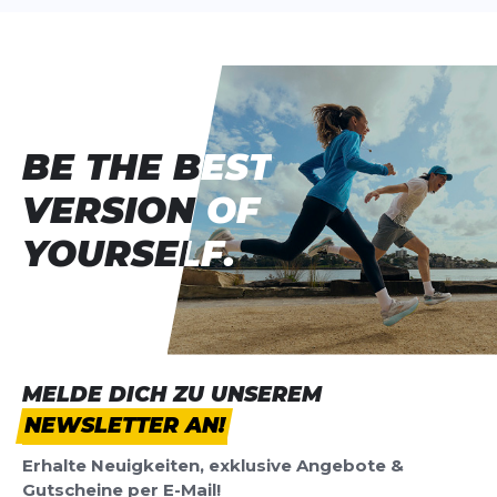
BE THE BEST
BE THE BEST
VERSION OF
VERSION OF
YOURSELF.
YOURSELF.
MELDE DICH ZU UNSEREM
NEWSLETTER AN!
Erhalte Neuigkeiten, exklusive Angebote &
Gutscheine per E-Mail!