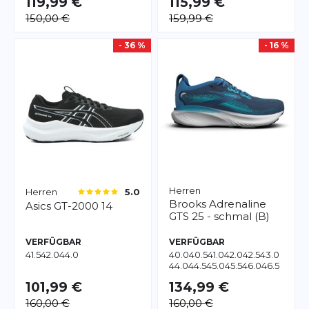
119,99 €
115,99 €
150,00 €
159,99 €
- 36 %
- 16 %
Herren
Herren
5.0
Brooks
Adrenaline
Asics
GT-2000 14
GTS 25 - schmal (B)
VERFÜGBAR
VERFÜGBAR
41.5
42.0
44.0
40.0
40.5
41.0
42.0
42.5
43.0
44.0
44.5
45.0
45.5
46.0
46.5
49.5
101,99 €
134,99 €
160,00 €
160,00 €