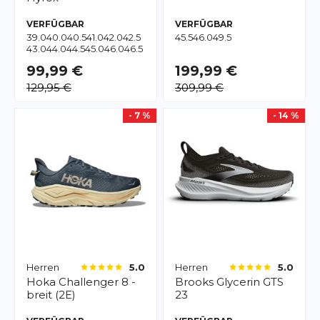
VERFÜGBAR
VERFÜGBAR
39.0
40.0
40.5
41.0
42.0
42.5
45.5
46.0
49.5
43.0
44.0
44.5
45.0
46.0
46.5
47.0
48.5
99,99 €
199,99 €
129,95 €
309,99 €
- 7 %
- 14 %
Herren
Herren
5.0
5.0
Hoka
Challenger 8 -
Brooks
Glycerin GTS
breit (2E)
23