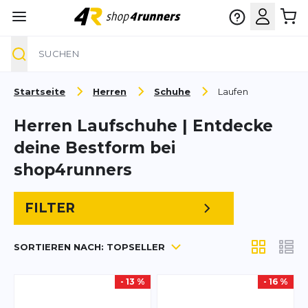
Suche
Zum Inhalt springen
Startseite
Herren
Schuhe
Laufen
Herren Laufschuhe | Entdecke
deine Bestform bei
shop4runners
FILTER
SORTIEREN NACH:
TOPSELLER
Anzeigen a
- 13 %
- 16 %