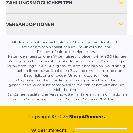
KONTAKT
ZAHLUNGSMÖGLICHKEITEN
PRODUKTSICHERHEIT
VERSANDOPTIONEN
Alle Preise verstehen sich inkl. MwSt zzgl. Versandkosten. Bei
Streichpreisen handelt es sich um unverbindliche
Preisempfehlung des Herstellers.
*Neben dem gesetzlichen Widerrufsrecht bieten wir ein 30 tägiges
Rückgaberecht auf sämtliche Artikel aus unserem Online-Shop.
Voraussetzung für die Rückgabe ist, dass diese sowohl vollständig,
als auch in ihrem ursprünglichen Zustand unversehrt und ohne
Beschädigung und/oder Verschmutzung in der
Originalverkaufsverpackung zurückgeschickt wird. Die
gesetzlichen Widerrufsrechte werden hiervon selbstverständlich
nicht berührt.
*Es können zusätzliche Versandkosten anfallen. Alle Informationen
zu den Versandkosten finden Sie unter "Versand & Retoure".
Copyright © 2026
Shop4Runners
Widerrufsrecht
Datenschutz