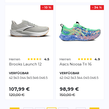
- 10 %
- 34 %
Herren
Herren
4.5
4.9
Brooks
Launch 12
Asics
Noosa Tri 16
VERFÜGBAR
VERFÜGBAR
42.5
43.0
44.5
45.5
46.0
46.5
42.0
42.5
43.5
44.0
45.0
46.5
107,99 €
98,99 €
120,00 €
150,00 €