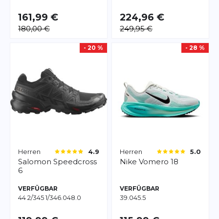
161,99 €
224,96 €
180,00 €
249,95 €
- 20 %
- 28 %
Herren
Herren
4.9
5.0
Salomon
Speedcross
Nike
Vomero 18
6
VERFÜGBAR
VERFÜGBAR
44 2/3
45 1/3
46.0
48.0
39.0
45.5