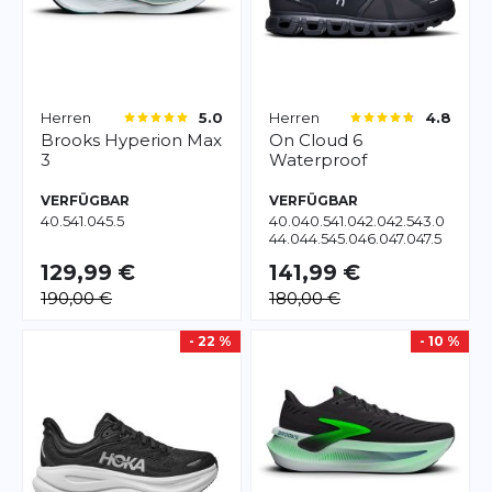
Herren
Herren
5.0
4.8
Brooks
Hyperion Max
On
Cloud 6
3
Waterproof
VERFÜGBAR
VERFÜGBAR
40.5
41.0
45.5
40.0
40.5
41.0
42.0
42.5
43.0
44.0
44.5
45.0
46.0
47.0
47.5
48.0
49.0
129,99 €
141,99 €
190,00 €
180,00 €
- 22 %
- 10 %