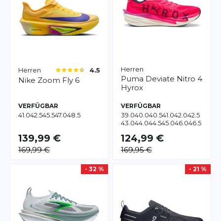
Herren
Herren
4.5
Puma
Deviate Nitro 4
Nike
Zoom Fly 6
Hyrox
VERFÜGBAR
VERFÜGBAR
41.0
42.5
45.5
47.0
48.5
39.0
40.0
40.5
41.0
42.0
42.5
43.0
44.0
44.5
45.0
46.0
46.5
47.0
48.5
139,99 €
124,99 €
169,99 €
169,95 €
- 32 %
- 21 %