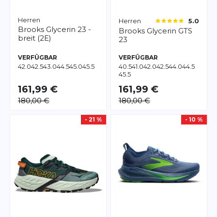
Herren
Herren
5.0
Brooks
Glycerin 23 -
Brooks
Glycerin GTS
breit (2E)
23
VERFÜGBAR
VERFÜGBAR
42.0
42.5
43.0
44.5
45.0
45.5
40.5
41.0
42.0
42.5
44.0
44.5
45.5
161,99 €
161,99 €
180,00 €
180,00 €
- 21 %
- 10 %