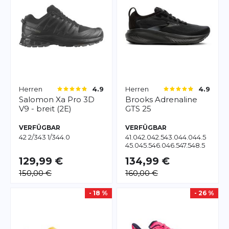
Herren
Herren
4.9
4.9
Salomon
Xa Pro 3D
Brooks
Adrenaline
V9 - breit (2E)
GTS 25
VERFÜGBAR
VERFÜGBAR
42 2/3
43 1/3
44.0
41.0
42.0
42.5
43.0
44.0
44.5
45.0
45.5
46.0
46.5
47.5
48.5
49.5
129,99 €
134,99 €
150,00 €
160,00 €
- 18 %
- 26 %