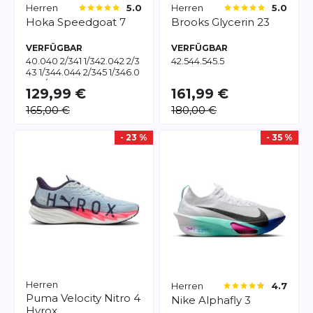
Herren
Herren
5.0
5.0
Hoka
Speedgoat 7
Brooks
Glycerin 23
VERFÜGBAR
VERFÜGBAR
40.0
40 2/3
41 1/3
42.0
42 2/3
42.5
44.5
45.5
43 1/3
44.0
44 2/3
45 1/3
46.0
46 2/3
129,99 €
161,99 €
165,00 €
180,00 €
- 23 %
- 35 %
Herren
Herren
4.7
Puma
Velocity Nitro 4
Nike
Alphafly 3
Hyrox