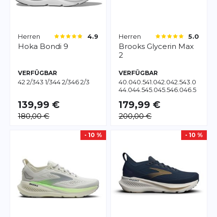
Herren
Herren
4.9
5.0
Hoka
Bondi 9
Brooks
Glycerin Max
2
VERFÜGBAR
VERFÜGBAR
42 2/3
43 1/3
44 2/3
46 2/3
40.0
40.5
41.0
42.0
42.5
43.0
44.0
44.5
45.0
45.5
46.0
46.5
47.5
139,99 €
179,99 €
180,00 €
200,00 €
- 10 %
- 10 %