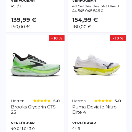
VERFÜGBAR
VERFÜGBAR
49 1/3
40.5
41.0
42.0
42.5
43.0
44.0
44.5
45.0
45.5
46.0
139,99 €
154,99 €
150,00 €
180,00 €
- 10 %
- 10 %
Herren
Herren
5.0
5.0
Brooks
Glycerin GTS
Puma
Deviate Nitro
23
Elite 4
VERFÜGBAR
VERFÜGBAR
40.0
41.0
43.0
44.5